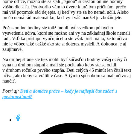
home office, možno ste sa stali „tajnou“ súčasťou online hodiny
vášho dieťaťa. Pootvorilo vám to dvere k určitým príčinám, prečo
má váš potomok rád dejepis, aj keď vy ste sa ho neradi učili. Alebo
prečo nemá rád matematiku, keď vy i váš manžel ju zbožňujete.
Počas online hodiny ste totiž mohli byť svedkom pútavého
vysvetlenia učiva, ktoré ste možno ani vy na základnej škole nemali
radi. Vďaka prístupu vyučujúceho ste však prišli na to, že to učivo
nie je vôbec také ťažké ako ste si doteraz mysleli. A dokonca je aj
zaujímavé.
Na druhej strane ste tiež mohli byť súčasťou hodiny vašej dcéry či
syna na druhom stupni a mali ste pocit, ako keby ste sa ocitli
v druhom ročníku prvého stupňa. Deti celých 45 minút len čítali text
učiva, ako keby sa vrátili v čase. A týmto spôsobom sa mali učivo aj
naučiť.
Pozri aj:
Deti a domáce práce – kedy je najlepší čas začať s
povinnosťami?