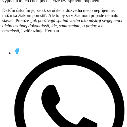
vypočuli to, čo chcú počuť, čiže tzv. správnu odpoveď.
Ďalším úskalím je, že ak sa učitelia dozvedia niečo nepríjemné,
môžu sa žiakom pomstiť. Ale to by sa v žiadnom prípade nemalo
stávať. Pretože
„ak používajú spätnú väzbu ako nástroj svojej moci
alebo osobnej dokonalosti, ide, samozrejme, o prejav ich
nezrelosti,“
zdôrazňuje Herman.