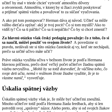
učiteľ by mal v triede chcieť vytvoriť atmosféru dôvery
a otvorenosti. Atmosféru, v ktorej by si žiaci zvykli poskytovať
a prijímať spätnú väzbu a považovať to za súčasť vyučovania.
A ako pri tom postupovať? Herman dáva aj návod. Učiteľ sa môže
vášho dieťaťa opýtať: aký je tvoj pocit? Čo si tom myslíš? Ako to
vidíš ty? Čo sa ti páčilo? Čo sa ti nepáčilo? Čo by si chcel zmeniť?
Za hlavnú otázku však český pedagóg považuje: čo z toho, čo si
sa naučil, môžeš použiť vo svojom živote?
A povedzme si
pravdu, nedávali ste si túto otázku častokrát aj vy, keď ste nechápali,
prečo sa určité učivo máte učiť?
Práve otázka využitia učiva v bežnom živote je podľa Hermana
hlavnou príčinou, prečo dosť veľký počet učiteľov žiadnu spätnú
väzbu nevyužíva.
„Mohli by sa totiž dozvedieť, že väčšina toho, čo
svoje deti učia, nemá v reálnom živote žiadne využitie, že je to
vlastne nanič,“
vysvetľuje.
Úskalia spätnej väzby
Úskalím spätnej väzby však je, že môže byť učiteľmi zneužitá.
Mnoho učiteľov totiž podľa Hermana žiada feedback, aby si len
potvrdili svoj „správny“ názor. Alebo preto, aby si od svojich žiakov