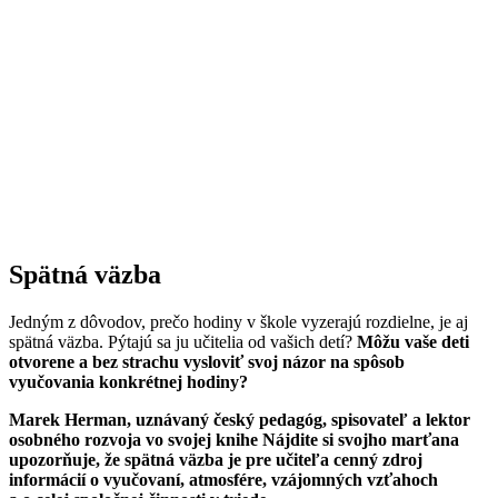
Spätná väzba
Jedným z dôvodov, prečo hodiny v škole vyzerajú rozdielne, je aj
spätná väzba. Pýtajú sa ju učitelia od vašich detí?
Môžu vaše deti
otvorene a bez strachu vysloviť svoj názor na spôsob
vyučovania konkrétnej hodiny?
Marek Herman, uznávaný český pedagóg, spisovateľ a lektor
osobného rozvoja vo svojej knihe Nájdite si svojho marťana
upozorňuje, že spätná väzba je pre učiteľa cenný zdroj
informácií o vyučovaní, atmosfére, vzájomných vzťahoch