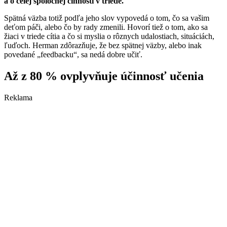
a o celej spoločnej činnosti v triede.
Spätná väzba totiž podľa jeho slov vypovedá o tom, čo sa vašim
deťom páči, alebo čo by rady zmenili. Hovorí tiež o tom, ako sa
žiaci v triede cítia a čo si myslia o rôznych udalostiach, situáciách,
ľuďoch. Herman zdôrazňuje, že bez spätnej väzby, alebo inak
povedané „feedbacku“, sa nedá dobre učiť.
Až z 80 % ovplyvňuje účinnosť učenia
Reklama