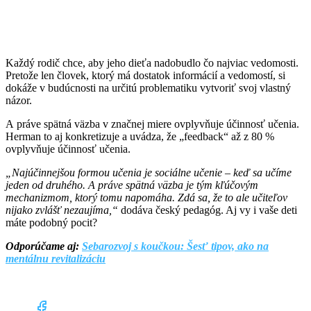
Každý rodič chce, aby jeho dieťa nadobudlo čo najviac vedomosti.
Pretože len človek, ktorý má dostatok informácií a vedomostí, si
dokáže v budúcnosti na určitú problematiku vytvoriť svoj vlastný
názor.
A práve spätná väzba v značnej miere ovplyvňuje účinnosť učenia.
Herman to aj konkretizuje a uvádza, že „feedback“ až z 80 %
ovplyvňuje účinnosť učenia.
„Najúčinnejšou formou učenia je sociálne učenie – keď sa učíme
jeden od druhého. A práve spätná väzba je tým kľúčovým
mechanizmom, ktorý tomu napomáha. Zdá sa, že to ale učiteľov
nijako zvlášť nezaujíma,“
dodáva český pedagóg. Aj vy i vaše deti
máte podobný pocit?
Odporúčame aj:
Sebarozvoj s koučkou: Šesť tipov, ako na
mentálnu revitalizáciu