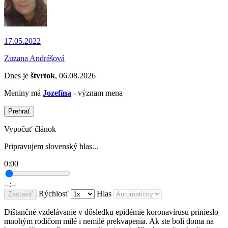
17.05.2022
Zuzana Andrášová
Dnes je
štvrtok
, 06.08.2026
Meniny má
Jozefína
- význam mena
Prehrať
Vypočuť článok
Pripravujem slovenský hlas...
0:00
--:--
Rýchlosť
Hlas
Zastaviť
Dištančné vzdelávanie v dôsledku epidémie koronavírusu prinieslo
mnohým rodičom milé i nemilé prekvapenia. Ak ste boli doma na