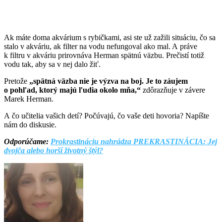
Ak máte doma akvárium s rybičkami, asi ste už zažili situáciu, čo sa
stalo v akváriu, ak filter na vodu nefungoval ako mal. A práve
k filtru v akváriu prirovnáva Herman spätnú väzbu. Prečistí totiž
vodu tak, aby sa v nej dalo žiť.
Pretože
„spätná väzba nie je výzva na boj. Je to záujem
o pohľad, ktorý majú ľudia okolo mňa,“
zdôrazňuje v závere
Marek Herman.
A čo učitelia vašich detí? Počúvajú, čo vaše deti hovoria? Napíšte
nám do diskusie.
Odporúčame:
Prokrastináciu nahrádza PREKRASTINÁCIA: Jej
dvojča alebo horší životný štýl?