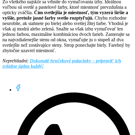
Zo všetkého najskôr sa vrhnite do vymaľovania izby. Ideálnou
voľbou sú svetlé a pastelové farby, ktoré miestnosť prevzdušnia a
opticky zväčšia.
Čím svetlejšia je miestnosť, tým vyzerá širšie a
vyššie, pretože jasné farby svetlo rozptyľujú.
Chybu rozhodne
neurobíte, ak siahnete po bielej alebo svetlej žltej farbe. Vhodná je
však aj modrá alebo zelená. Snažte sa však izbu vymaľovať len
jednou farbou, maximálne kombináciou dvoch farieb. Zamerajte sa
na najvzdialenejšie stenu od okna, vymaľujte ju o stupeň až dva
svetlejšie než zostávajúce steny. Strop ponechajte biely. Farebný by
zbytočne uzavrel miestnosť.
Neprehliadni:
Dokonalé hrnčekové palacinky – pripraviť ich
zvládne úplne každý!