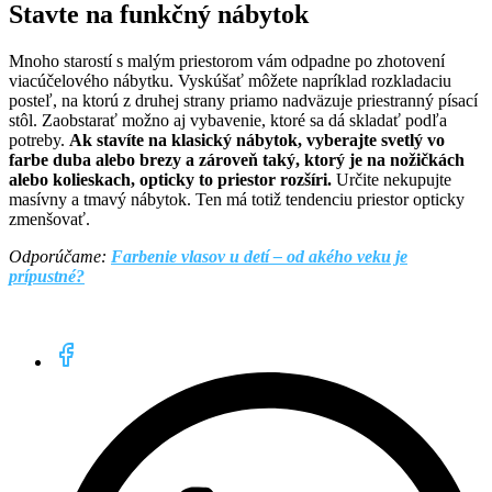
Stavte na funkčný nábytok
Mnoho starostí s malým priestorom vám odpadne po zhotovení
viacúčelového nábytku. Vyskúšať môžete napríklad rozkladaciu
posteľ, na ktorú z druhej strany priamo nadväzuje priestranný písací
stôl. Zaobstarať možno aj vybavenie, ktoré sa dá skladať podľa
potreby.
Ak stavíte na klasický nábytok, vyberajte svetlý vo
farbe duba alebo brezy a zároveň taký, ktorý je na nožičkách
alebo kolieskach, opticky to priestor rozšíri.
Určite nekupujte
masívny a tmavý nábytok. Ten má totiž tendenciu priestor opticky
zmenšovať.
Odporúčame:
Farbenie vlasov u detí – od akého veku je
prípustné?