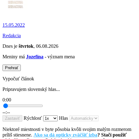
15.05.2022
Redakcia
Dnes je
štvrtok
, 06.08.2026
Meniny má
Jozefína
- význam mena
Prehrať
Vypočuť článok
Pripravujem slovenský hlas...
0:00
--:--
Rýchlosť
Hlas
Zastaviť
Niektoré miestnosti v byte pôsobia kvôli svojim malým rozmerom
príliš stiesnene.
Ako sa dá opticky zväčšiť izba
? Stačí použiť