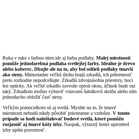
Ruka v ruke s farbou stien ide aj farba podlahy.
Malej miestnosti
pomôže jednofarebná podlaha svetlejšej farby. Ideálne je drevo
alebo koberec. Dbajte ale na to, aby bol odtieň podlahy tmavší
ako steny.
Mimoriadne veľkú úlohu hrajú zrkadlá, ich prítomnosť
preto rozhodne nepodceňujte. Zrkadlá zdvojnásobia priestory, hoci
len opticky. Ak veľké zrkadlo zavesíte oproti oknu, účinok bude raz
taký. Zrkadlom možno vybaviť vstavanú šatníkovú skriňu alebo ním
jednoducho obložiť časť steny.
Veľkým pomocníkom sú aj svetlá. Myslite na to, že tmavé
miestnosti nebudú nikdy pôsobiť priestranne a vzdušne.
V tomto
prípade sa hodí nainštalovať bodové svetlá, ktoré pomôžu
rozjasniť aj tmavé kúty izby.
Naopak, výrazný luster uprostred
izby upúta pozornosť.