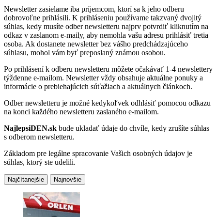
Newsletter zasielame iba príjemcom, ktorí sa k jeho odberu
dobrovoľne prihlásili. K prihláseniu používame takzvaný dvojitý
súhlas, kedy musíte odber newsletteru najprv potvrdiť kliknutím na
odkaz v zaslanom e-maily, aby nemohla vašu adresu prihlásiť tretia
osoba. Ak dostanete newsletter bez vášho predchádzajúceho
súhlasu, mohol vám byť preposlaný známou osobou.
Po prihlásení k odberu newsletteru môžete očakávať 1-4 newslettery
týždenne e-mailom. Newsletter vždy obsahuje aktuálne ponuky a
informácie o prebiehajúcich súťažiach a aktuálnych článkoch.
Odber newsletteru je možné kedykoľvek odhlásiť pomocou odkazu
na konci každého newsletteru zaslaného e-mailom.
NajlepsiDEN.sk
bude ukladať údaje do chvíle, kedy zrušíte súhlas
s odberom newsletteru.
Základom pre legálne spracovanie Vašich osobných údajov je
súhlas, ktorý ste udelili.
Najčítanejšie
Najnovšie