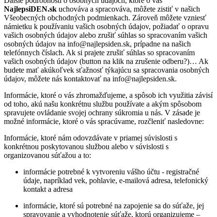
Ďalšie podrobnosti o osobných údajoch, ktoré o vás
NajlepsiDEN.sk
uchováva a spracováva, môžete zistiť v našich
Všeobecných obchodných podmienkach. Zároveň môžete vzniesť
námietku k používaniu vašich osobných údajov, požiadať o opravu
vašich osobných údajov alebo zrušiť súhlas so spracovaním vašich
osobných údajov na info@najlepsiden.sk, prípadne na našich
telefónnych číslach. Ak si prajete zrušiť súhlas so spracovaním
vašich osobných údajov (button na klik na zrušenie odberu?)… Ak
budete mať akúkoľvek sťažnosť týkajúcu sa spracovania osobných
údajov, môžete nás kontaktovať na info@najlepsiden.sk.
Informácie, ktoré o vás zhromažďujeme, a spôsob ich využitia závisí
od toho, akú našu konkrétnu službu používate a akým spôsobom
spravujete ovládanie svojej ochrany súkromia u nás. V zásade je
možné informácie, ktoré o vás spracúvame, rozčleniť nasledovne:
Informácie, ktoré nám odovzdávate v priamej súvislosti s
konkrétnou poskytovanou službou alebo v súvislosti s
organizovanou súťažou a to:
informácie potrebné k vytvoreniu vášho účtu - registračné
údaje, napríklad vek, pohlavie, e-mailová adresa, telefonický
kontakt a adresa
informácie, ktoré sú potrebné na zapojenie sa do súťaže, jej
spravovanie a vyhodnotenie súťaže, ktorú organizujeme –