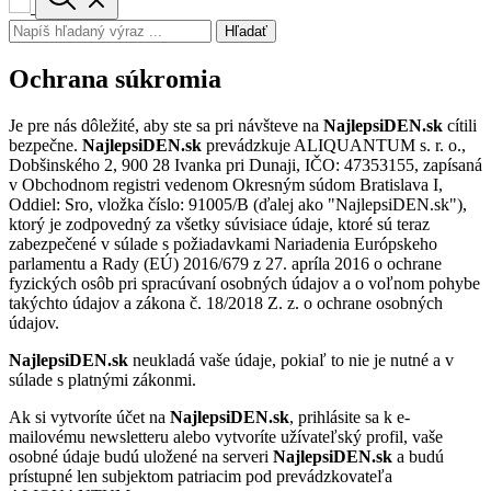
Hľadať
Ochrana súkromia
Je pre nás dôležité, aby ste sa pri návšteve na
NajlepsiDEN.sk
cítili
bezpečne.
NajlepsiDEN.sk
prevádzkuje ALIQUANTUM s. r. o.,
Dobšinského 2, 900 28 Ivanka pri Dunaji, IČO: 47353155, zapísaná
v Obchodnom registri vedenom Okresným súdom Bratislava I,
Oddiel: Sro, vložka číslo: 91005/B (ďalej ako "NajlepsiDEN.sk"),
ktorý je zodpovedný za všetky súvisiace údaje, ktoré sú teraz
zabezpečené v súlade s požiadavkami Nariadenia Európskeho
parlamentu a Rady (EÚ) 2016/679 z 27. apríla 2016 o ochrane
fyzických osôb pri spracúvaní osobných údajov a o voľnom pohybe
takýchto údajov a zákona č. 18/2018 Z. z. o ochrane osobných
údajov.
NajlepsiDEN.sk
neukladá vaše údaje, pokiaľ to nie je nutné a v
súlade s platnými zákonmi.
Ak si vytvoríte účet na
NajlepsiDEN.sk
, prihlásite sa k e-
mailovému newsletteru alebo vytvoríte užívateľský profil, vaše
osobné údaje budú uložené na serveri
NajlepsiDEN.sk
a budú
prístupné len subjektom patriacim pod prevádzkovateľa