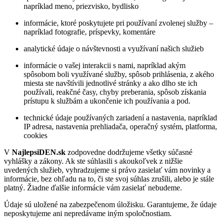
napríklad meno, priezvisko, bydlisko
informácie, ktoré poskytujete pri používaní zvolenej služby –
napríklad fotografie, príspevky, komentáre
analytické údaje o návštevnosti a využívaní našich služieb
informácie o vašej interakcii s nami, napríklad akým
spôsobom boli využívané služby, spôsob prihlásenia, z akého
miesta ste navštívili jednotlivé stránky a ako dlho ste ich
používali, reakčné časy, chyby preberania, spôsob získania
prístupu k službám a ukončenie ich používania a pod.
technické údaje používaných zariadení a nastavenia, napríklad
IP adresa, nastavenia prehliadača, operačný systém, platforma,
cookies
V
NajlepsiDEN.sk
zodpovedne dodržujeme všetky súčasné
vyhlášky a zákony. Ak ste súhlasili s akoukoľvek z nižšie
uvedených služieb, vyhradzujeme si právo zasielať vám novinky a
informácie, bez ohľadu na to, či ste svoj súhlas zrušili, alebo je stále
platný. Žiadne ďalšie informácie vám zasielať nebudeme.
Údaje sú uložené na zabezpečenom úložisku. Garantujeme, že údaje
neposkytujeme ani nepredávame iným spoločnostiam.