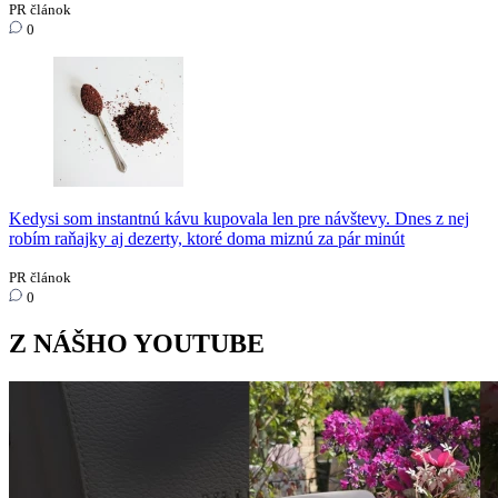
PR článok
0
Kedysi som instantnú kávu kupovala len pre návštevy. Dnes z nej
robím raňajky aj dezerty, ktoré doma miznú za pár minút
PR článok
0
Z NÁŠHO YOUTUBE