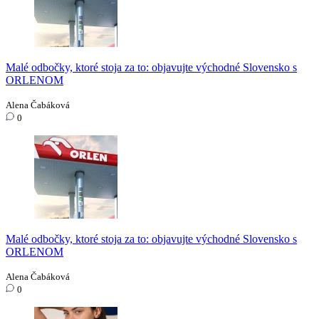
Malé odbočky, ktoré stoja za to: objavujte východné Slovensko s
ORLENOM
Alena Čabáková
0
Malé odbočky, ktoré stoja za to: objavujte východné Slovensko s
ORLENOM
Alena Čabáková
0