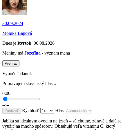
30.09.2024
Monika Bajlová
Dnes je
štvrtok
, 06.08.2026
Meniny má
Jozefína
- význam mena
Prehrať
Vypočuť článok
Pripravujem slovenský hlas...
0:00
--:--
Rýchlosť
Hlas
Zastaviť
Jablká sú ideálnym ovocím na jeseň – sú chutné, zdravé a dajú sa
využiť na mnoho spôsobov. Obsahujú veľa vitamínu C, ktorý