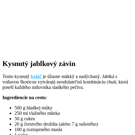
Kysnutý jablkový závin
Tento kysnutý
koláč
je úžasne mäkký a nadýchaný. Jablká s
voňavou škoricou vytvárajú neodolateľnú kombináciu chutí, ktorá
poteší každého milovníka sladkého pečiva.
Ingrediencie na cesto:
500 g hladkej múky
250 ml vlažného mlieka
50 g cukru
20 g čerstvého droždia (alebo 7 g sušeného)
100 g roztopeného masla
1 vajce