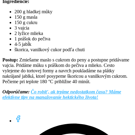
Ingrediencie:
200 g hladkej múky
150 g masla
150 g cukru
3 vajcia
2 lyžice mlieka
1 prášok do pečiva
4-5 jabĺk
škorica, vanilkový cukor podľa chuti
Postup:
Zmiešame maslo s cukrom do peny a postupne pridávame
vajcia. Pridáme múku s práškom do pečiva a mlieko. Cesto
vylejeme do tortovej formy a navrch poukladáme na plátky
nakrájané jablká, ktoré posypeme škoricou a vanilkovým cukrom.
Pečieme pri teplote 180 °C približne 40 minút.
Odporúčame:
Čo robiť, ak trpíme nedostatkom času? Máme
efektívne tipy na manažovanie hektického života!