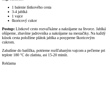
1 balenie lístkového cesta
3-4 jablká
1 vajce
škoricový cukor
Postup:
Lístkové cesto rozvaľkáme a nakrájame na štvorce. Jablká
ošúpeme, zbavíme jadrovníka a nakrájame na mesiačiky. Na každý
kúsok cesta položíme plátok jablka a posypeme škoricovým
cukrom.
Zabalíme do batôžka, potrieme rozšľahaným vajcom a pečieme pri
teplote 180 °C do zlatista, asi 15-20 minút.
Reklama