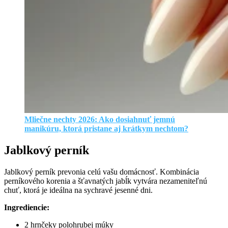
Mliečne nechty 2026: Ako dosiahnuť jemnú
manikúru, ktorá pristane aj krátkym nechtom?
Jablkový perník
Jablkový perník prevonia celú vašu domácnosť. Kombinácia
perníkového korenia a šťavnatých jabĺk vytvára nezameniteľnú
chuť, ktorá je ideálna na sychravé jesenné dni.
Ingrediencie:
2 hrnčeky polohrubej múky