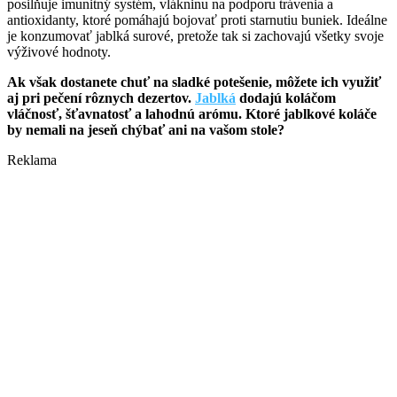
posilňuje imunitný systém, vlákninu na podporu trávenia a
antioxidanty, ktoré pomáhajú bojovať proti starnutiu buniek. Ideálne
je konzumovať jablká surové, pretože tak si zachovajú všetky svoje
výživové hodnoty.
Ak však dostanete chuť na sladké potešenie, môžete ich využiť
aj pri pečení rôznych dezertov.
Jablká
dodajú koláčom
vláčnosť, šťavnatosť a lahodnú arómu. Ktoré jablkové koláče
by nemali na jeseň chýbať ani na vašom stole?
Reklama