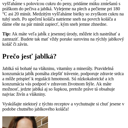
vyšľaháme s polovicou cukru do peny, pridáme múku zmiešanú s
práškom do pečiva a jablká.
Vylejeme na plech a pečieme pri 180
°C asi 20 minút.
Medzitým vyšľaháme bielky so zvyškom cukru na
tuhý sneh.
Po upečení koláča natrieme sneh na povrch koláča a
dáme ešte na pár minút zapiecť, kým sneh jemne zhnedne.
Tip:
Ak máte veľa jabĺk z jesennej úrody, môžete ich nastrúhať a
zamraziť. Budete tak mať vždy poruke surovinu na rýchly jablkový
koláč či závin.
Prečo jesť jablká?
Jablká sú bohaté na vlákninu, vitamíny a minerály. Pravidelná
konzumácia jabĺk pomáha zlepšiť trávenie, podporuje zdravie srdca
a môže prispieť k regulácii hmotnosti. Sú nízkokalorické a ich
konzumácia vás podporí v zdravom životnom štýle. Ak máte
možnosť, jedzte jablká aj so šupkou, pretože práve tá obsahuje
najviac živín a vlákniny.
Vyskúšajte niektorý z týchto receptov a vychutnajte si chuť jesene v
podobe chutného jablkového koláča!