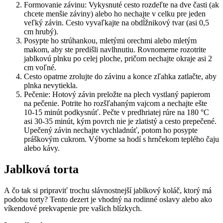
Formovanie závinu: Vykysnuté cesto rozdeľte na dve časti (ak
chcete menšie záviny) alebo ho nechajte v celku pre jeden
veľký závin. Cesto vyvaľkajte na obdĺžnikový tvar (asi 0,5
cm hrubý).
Posypte ho strúhankou, mletými orechmi alebo mletým
makom, aby ste predišli navlhnutiu. Rovnomerne rozotrite
jablkovú plnku po celej ploche, pričom nechajte okraje asi 2
cm voľné.
Cesto opatrne zrolujte do závinu a konce zľahka zatlačte, aby
plnka nevytiekla.
Pečenie: Hotový závin preložte na plech vystlaný papierom
na pečenie. Potrite ho rozšľahaným vajcom a nechajte ešte
10-15 minút podkysnúť. Pečte v predhriatej rúre na 180 °C
asi 30-35 minút, kým povrch nie je zlatistý a cesto prepečené.
Upečený závin nechajte vychladnúť, potom ho posypte
práškovým cukrom. Výborne sa hodí s hrnčekom teplého čaju
alebo kávy.
Jablková torta
A čo tak si pripraviť trochu slávnostnejší jablkový koláč, ktorý má
podobu torty? Tento dezert je vhodný na rodinné oslavy alebo ako
víkendové prekvapenie pre vašich blízkych.