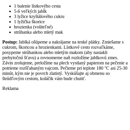
1 balenie lístkového cesta
5-6 veľkých jabĺk
3 lyžice kryštálového cukru
1 lyžička škorice
hrozienka (voliteľné)
strúhanka alebo mletý mak
Postup:
Jablká ošúpeme a nakrájame na tenké plátky. Zmiešame s
cukrom, škoricou a hrozienkami. Lístkové cesto rozvaľkáme,
posypeme strúhankou alebo mletým makom (aby nasiakli
prebytočnú šťavu) a rovnomerne naň rozložíme jablkovú zmes.
Závin zrolujeme, preložíme na plech vystlaný papierom na pečenie a
potrieme rozšľahaným vajcom. Pečieme pri teplote 180 °C asi 25-30
minút, kým nie je povrch zlatistý. Vyskúšajte aj obmenu so
štrúdľovým cestom, koláčik vám bude chutiť.
Reklama