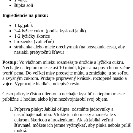
štipka soli
Ingrediencie na plnku:
1 kg jabĺk
3-4 lyžice cukru (podľa kyslosti jabĺk)
1-2 lyžičky škorice
hrozienka (voliteľné)
strúhanka alebo mleté orechy/mak (na posypanie cesta, aby
nasiakli prebytočnú šťavu)
Postup:
Vo vlažnom mlieku rozmiešajte droždie a lyžičku cukru.
Nechajte na teplom mieste asi 10 minút, kým sa na povrchu nezačne
tvoriť pena. Do veľkej misy preosejte múku a zmiešajte ju so soľou
a zvyšným cukrom. Pridajte pripravený kvások, roztopené maslo a
vajce. Vypracujte hladké a nelepivé cesto.
Cesto prikryte čistou utierkou a nechajte kysnúť na teplom mieste
približne 1 hodinu alebo kým nezdvojnásobí svoj objem.
Príprava plnky: Jablká ošúpte, odstráňte jadrovníky a
nastrúhajte nahrubo. Vložte ich do misky a zmiešajte s
cukrom, škoricou a hrozienkami. Ak sú jablká veľmi
šťavnaté, môžete ich jemne vyžmýkať, aby plnka nebola príliš
mokrá.