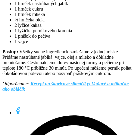
1 hrnček nastrúhaných jabĺk
1 hrnček cukru
1 hrnček mlieka
½ hrnčeka oleja
2 lyžice kakaa
1 lyžička perníkového korenia
1 prášok do pečiva
1 vajce
Postup:
Všetky suché ingrediencie zmiešame v jednej miske.
Pridáme nastrúhané jablká, vajce, olej a mlieko a dôkladne
premiešame. Cesto nalejeme do vymastenej formy a pečieme pri
teplote 180 °C približne 30 minút. Po upečení môžeme perník poliať
čokoládovou polevou alebo posypať práškovým cukrom.
Odporúčame:
Recept na škoricové slimáčiky: Voňavé a mäkučké
ako obláčik