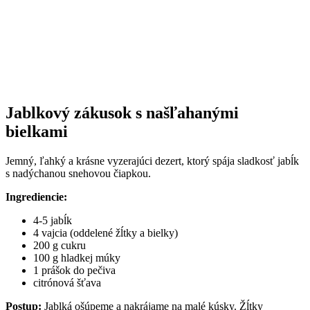
Jablkový zákusok s našľahanými
bielkami
Jemný, ľahký a krásne vyzerajúci dezert, ktorý spája sladkosť jabĺk
s nadýchanou snehovou čiapkou.
Ingrediencie:
4-5 jabĺk
4 vajcia (oddelené žĺtky a bielky)
200 g cukru
100 g hladkej múky
1 prášok do pečiva
citrónová šťava
Postup:
Jablká ošúpeme a nakrájame na malé kúsky.
Žĺtky