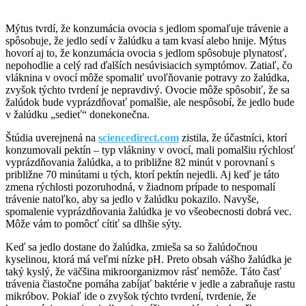
Mýtus tvrdí, že konzumácia ovocia s jedlom spomaľuje trávenie a
spôsobuje, že jedlo sedí v žalúdku a tam kvasí alebo hnije. Mýtus
hovorí aj to, že konzumácia ovocia s jedlom spôsobuje plynatosť,
nepohodlie a celý rad ďalších nesúvisiacich symptómov. Zatiaľ, čo
vláknina v ovocí môže spomaliť uvoľňovanie potravy zo žalúdka,
zvyšok týchto tvrdení je nepravdivý. Ovocie môže spôsobiť, že sa
žalúdok bude vyprázdňovať pomalšie, ale nespôsobí, že jedlo bude
v žalúdku „sedieť“ donekonečna.
Štúdia uverejnená na
sciencedirect.com
zistila, že účastníci, ktorí
konzumovali pektín – typ vlákniny v ovocí, mali pomalšiu rýchlosť
vyprázdňovania žalúdka, a to približne 82 minút v porovnaní s
približne 70 minútami u tých, ktorí pektín nejedli. Aj keď je táto
zmena rýchlosti pozoruhodná, v žiadnom prípade to nespomalí
trávenie natoľko, aby sa jedlo v žalúdku pokazilo. Navyše,
spomalenie vyprázdňovania žalúdka je vo všeobecnosti dobrá vec.
Môže vám to pomôcť cítiť sa dlhšie sýty.
Keď sa jedlo dostane do žalúdka, zmieša sa so žalúdočnou
kyselinou, ktorá má veľmi nízke pH. Preto obsah vášho žalúdka je
taký kyslý, že väčšina mikroorganizmov rásť nemôže. Táto časť
trávenia čiastočne pomáha zabíjať baktérie v jedle a zabraňuje rastu
mikróbov. Pokiaľ ide o zvyšok týchto tvrdení, tvrdenie, že