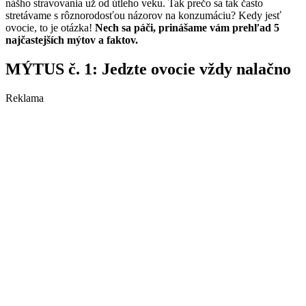
nášho stravovania už od útleho veku. Tak prečo sa tak často
stretávame s rôznorodosťou názorov na konzumáciu? Kedy jesť
ovocie, to je otázka!
Nech sa páči, prinášame vám prehľad 5
najčastejších mýtov a faktov.
MÝTUS č. 1: Jedzte ovocie vždy nalačno
Reklama