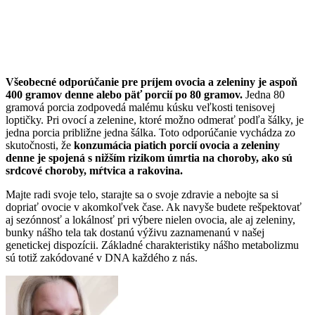
Všeobecné odporúčanie pre príjem ovocia a zeleniny je aspoň
400 gramov denne alebo päť porcií po 80 gramov.
Jedna 80
gramová porcia zodpovedá malému kúsku veľkosti tenisovej
loptičky. Pri ovocí a zelenine, ktoré možno odmerať podľa šálky, je
jedna porcia približne jedna šálka. Toto odporúčanie vychádza zo
skutočnosti, že
konzumácia piatich porcií ovocia a zeleniny
denne je spojená s nižším rizikom úmrtia na choroby, ako sú
srdcové choroby, mŕtvica a rakovina.
Majte radi svoje telo, starajte sa o svoje zdravie a nebojte sa si
dopriať ovocie v akomkoľvek čase. Ak navyše budete rešpektovať
aj sezónnosť a lokálnosť pri výbere nielen ovocia, ale aj zeleniny,
bunky nášho tela tak dostanú výživu zaznamenanú v našej
genetickej dispozícii. Základné charakteristiky nášho metabolizmu
sú totiž zakódované v DNA každého z nás.