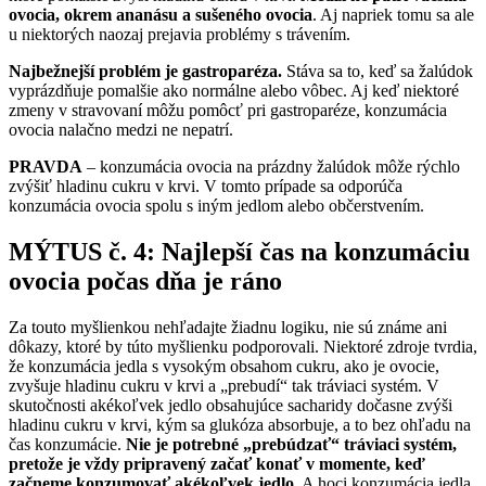
ovocia,
okrem ananásu a sušeného ovocia
. Aj napriek tomu sa ale
u niektorých naozaj prejavia problémy s trávením.
Najbežnejší problém je gastroparéza.
Stáva sa to, keď sa žalúdok
vyprázdňuje pomalšie ako normálne alebo vôbec. Aj keď niektoré
zmeny v stravovaní môžu pomôcť pri gastroparéze, konzumácia
ovocia nalačno medzi ne nepatrí.
PRAVDA
– konzumácia ovocia na prázdny žalúdok môže rýchlo
zvýšiť hladinu cukru v krvi. V tomto prípade sa odporúča
konzumácia ovocia spolu s iným jedlom alebo občerstvením.
MÝTUS č. 4: Najlepší čas na konzumáciu
ovocia počas dňa je ráno
Za touto myšlienkou nehľadajte žiadnu logiku, nie sú známe ani
dôkazy, ktoré by túto myšlienku podporovali. Niektoré zdroje tvrdia,
že konzumácia jedla s vysokým obsahom cukru, ako je ovocie,
zvyšuje hladinu cukru v krvi a „prebudí“ tak tráviaci systém. V
skutočnosti akékoľvek jedlo obsahujúce sacharidy dočasne zvýši
hladinu cukru v krvi, kým sa glukóza absorbuje, a to bez ohľadu na
čas konzumácie.
Nie je potrebné „prebúdzať“ tráviaci systém,
pretože je vždy pripravený začať konať v momente, keď
začneme konzumovať akékoľvek jedlo.
A hoci konzumácia jedla