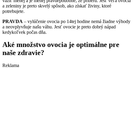
vážiť menej a je menej pravdepodobné, že priberú. Jesť veľa ovocia
a zeleniny je preto skvelý spôsob, ako získať živiny, ktoré
potrebujete.
PRAVDA
– vylúčenie ovocia po 14tej hodine nemá žiadne výhody
a neovplyvňuje našu váhu. Jesť ovocie je preto dobrý nápad
kedykoľvek počas dňa.
Aké množstvo ovocia je optimálne pre
naše zdravie?
Reklama