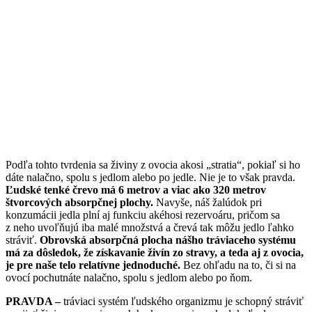
Podľa tohto tvrdenia sa živiny z ovocia akosi „stratia“, pokiaľ si ho
dáte nalačno, spolu s jedlom alebo po jedle. Nie je to však pravda.
Ľudské tenké črevo má 6 metrov a viac ako 320 metrov
štvorcových absorpčnej plochy.
Navyše, náš žalúdok pri
konzumácii jedla plní aj funkciu akéhosi rezervoáru, pričom sa
z neho uvoľňujú iba malé množstvá a črevá tak môžu jedlo ľahko
stráviť.
Obrovská absorpčná plocha nášho tráviaceho systému
má za dôsledok, že získavanie živín zo stravy, a teda aj z ovocia,
je pre naše telo relatívne jednoduché.
Bez ohľadu na to, či si na
ovocí pochutnáte nalačno, spolu s jedlom alebo po ňom.
PRAVDA –
tráviaci systém ľudského organizmu je schopný stráviť