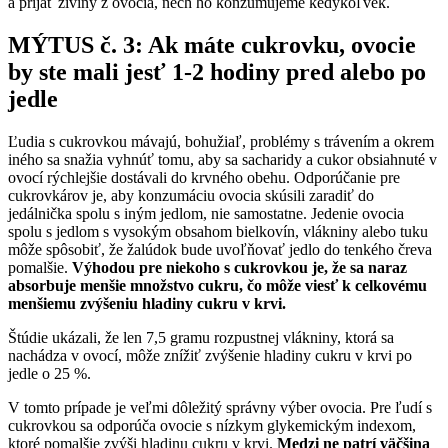
a prijať živiny z ovocia, nech ho konzumujeme kedykoľvek.
MÝTUS č. 3: Ak máte cukrovku, ovocie
by ste mali jesť 1-2 hodiny pred alebo po
jedle
Ľudia s cukrovkou mávajú, bohužiaľ, problémy s trávením a okrem
iného sa snažia vyhnúť tomu, aby sa sacharidy a cukor obsiahnuté v
ovocí rýchlejšie dostávali do krvného obehu. Odporúčanie pre
cukrovkárov je, aby konzumáciu ovocia skúsili zaradiť do
jedálnička spolu s iným jedlom, nie samostatne. Jedenie ovocia
spolu s jedlom s vysokým obsahom bielkovín, vlákniny alebo tuku
môže spôsobiť, že žalúdok bude uvoľňovať jedlo do tenkého čreva
pomalšie.
Výhodou pre niekoho s cukrovkou je, že sa naraz
absorbuje menšie množstvo cukru, čo môže viesť k celkovému
menšiemu zvýšeniu hladiny cukru v krvi.
Štúdie ukázali, že len 7,5 gramu rozpustnej vlákniny, ktorá sa
nachádza v ovocí, môže znížiť zvýšenie hladiny cukru v krvi po
jedle o 25 %.
V tomto prípade je veľmi dôležitý správny výber ovocia. Pre ľudí s
cukrovkou sa odporúča ovocie s nízkym glykemickým indexom,
ktoré pomalšie zvýši hladinu cukru v krvi.
Medzi ne patrí väčšina