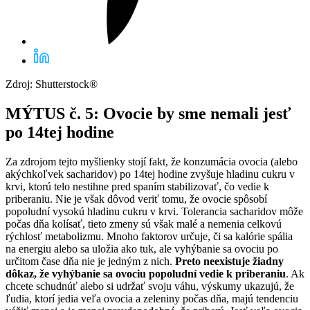
Zdroj: Shutterstock®
MÝTUS č. 5: Ovocie by sme nemali jesť
po 14tej hodine
Za zdrojom tejto myšlienky stojí fakt, že konzumácia ovocia (alebo
akýchkoľvek sacharidov) po 14tej hodine zvyšuje hladinu cukru v
krvi, ktorú telo nestihne pred spaním stabilizovať, čo vedie k
priberaniu. Nie je však dôvod veriť tomu, že ovocie spôsobí
popoludní vysokú hladinu cukru v krvi. Tolerancia sacharidov môže
počas dňa kolísať, tieto zmeny sú však malé a nemenia celkovú
rýchlosť metabolizmu. Mnoho faktorov určuje, či sa kalórie spália
na energiu alebo sa uložia ako tuk, ale vyhýbanie sa ovociu po
určitom čase dňa nie je jedným z nich.
Preto neexistuje žiadny
dôkaz, že vyhýbanie sa ovociu popoludní vedie k priberaniu
. Ak
chcete schudnúť alebo si udržať svoju váhu, výskumy ukazujú, že
ľudia, ktorí jedia veľa ovocia a zeleniny počas dňa, majú tendenciu