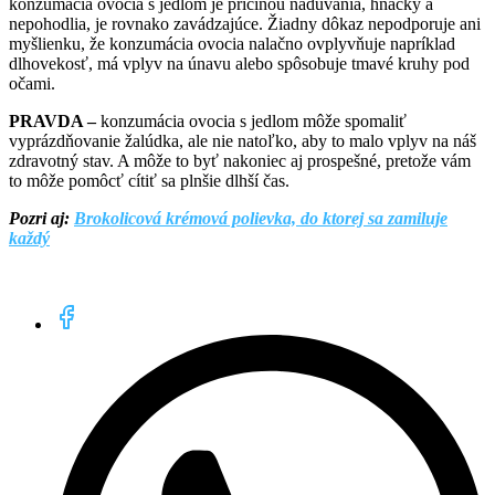
konzumácia ovocia s jedlom je príčinou nadúvania, hnačky a
nepohodlia, je rovnako zavádzajúce. Žiadny dôkaz nepodporuje ani
myšlienku, že konzumácia ovocia nalačno ovplyvňuje napríklad
dlhovekosť, má vplyv na únavu alebo spôsobuje tmavé kruhy pod
očami.
PRAVDA –
konzumácia ovocia s jedlom môže spomaliť
vyprázdňovanie žalúdka, ale nie natoľko, aby to malo vplyv na náš
zdravotný stav. A môže to byť nakoniec aj prospešné, pretože vám
to môže pomôcť cítiť sa plnšie dlhší čas.
Pozri aj:
Brokolicová krémová polievka, do ktorej sa zamiluje
každý