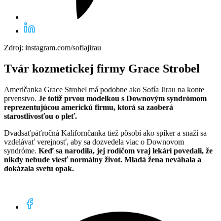
Zdroj: instagram.com/sofiajirau
Tvár kozmetickej firmy Grace Strobel
Američanka Grace Strobel má podobne ako Sofía Jirau na konte
prvenstvo.
Je totiž prvou modelkou s Downovým syndrómom
reprezentujúcou americkú firmu, ktorá sa zaoberá
starostlivosťou o pleť.
Dvadsaťpäťročná Kalifornčanka tiež pôsobí ako spíker a snaží sa
vzdelávať verejnosť, aby sa dozvedela viac o Downovom
syndróme.
Keď sa narodila, jej rodičom vraj lekári povedali, že
nikdy nebude viesť normálny život. Mladá žena neváhala a
dokázala svetu opak.