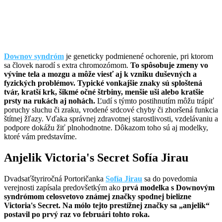
Downov syndróm
je geneticky podmienené ochorenie, pri ktorom
sa človek narodí s extra chromozómom.
To spôsobuje zmeny vo
vývine tela a mozgu a môže viesť aj k vzniku duševných a
fyzických problémov. Typické vonkajšie znaky sú sploštená
tvár, kratší krk, šikmé očné štrbiny, menšie uši alebo kratšie
prsty na rukách aj nohách.
Ľudí s týmto postihnutím môžu trápiť
poruchy sluchu či zraku, vrodené srdcové chyby či zhoršená funkcia
štítnej žľazy. Vďaka správnej zdravotnej starostlivosti, vzdelávaniu a
podpore dokážu žiť plnohodnotne. Dôkazom toho sú aj modelky,
ktoré vám predstavíme.
Anjelik Victoria's Secret Sofía Jirau
Dvadsaťštyriročná Portoričanka
Sofía Jirau
sa do povedomia
verejnosti zapísala predovšetkým ako
prvá modelka s Downovým
syndrómom celosvetovo známej značky spodnej bielizne
Victoria's Secret. Na mólo tejto prestížnej značky sa „anjelik“
postavil po prvý raz vo februári tohto roka.