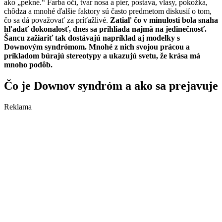
ako „pekné.“ Farba očí, tvar nosa a pier, postava, vlasy, pokožka,
chôdza a mnohé ďalšie faktory sú často predmetom diskusií o tom,
čo sa dá považovať za príťažlivé.
Zatiaľ čo v minulosti bola snaha
hľadať dokonalosť, dnes sa prihliada najmä na jedinečnosť.
Šancu zažiariť tak dostávajú napríklad aj modelky s
Downovým syndrómom. Mnohé z nich svojou prácou a
príkladom búrajú stereotypy a ukazujú svetu, že krása má
mnoho podôb.
Čo je Downov syndróm a ako sa prejavuje
Reklama