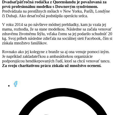
Dvadsaťpäťročná rodáčka z Queenslandu je považovaná za
prvú profesionálnu modelku s Downovým syndrómom.
Predvádzala na prestížnych mólach v New Yorku, Paríži, Londýne
či Dubaji. Ako desaťročná podstúpila operáciu srdca.
V roku 2014 sa po návšteve módnej prehliadky, kam ju vzala jej
mama, rozhodla, že sa stane modelkou. Následne sa začala venovať
zdravému životnému štýlu, vďaka čomu sa jej podarilo schudnúť 20
kg. Svoj príbeh následne zdieľala na sociálnej sieti Facebook, čím si
získala množstvo fanúšikov.
Rovnako ako jej kolegyne z branže sa aj ona venuje pomoci iným.
Je napríklad zakladateľkou a ambasádorkou organizácie
podporujúcou hendikepovaných ľudí, ktorí sa chcú venovať tancu.
Za svoju charitatívnu prácu získala už množstvo ocenení.