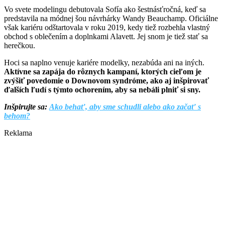
Vo svete modelingu debutovala Sofía ako šestnásťročná, keď sa
predstavila na módnej šou návrhárky Wandy Beauchamp. Oficiálne
však kariéru odštartovala v roku 2019, kedy tiež rozbehla vlastný
obchod s oblečením a doplnkami Alavett. Jej snom je tiež stať sa
herečkou.
Hoci sa naplno venuje kariére modelky, nezabúda ani na iných.
Aktívne sa zapája do rôznych kampaní, ktorých cieľom je
zvýšiť povedomie o Downovom syndróme, ako aj inšpirovať
ďalších ľudí s týmto ochorením, aby sa nebáli plniť si sny.
Inšpirujte sa:
Ako behať, aby sme schudli alebo ako začať s
behom?
Reklama