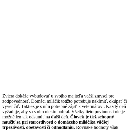
Zviera dokáže vybudovať u svojho majiteľa väčší zmysel pre
zodpovednosť. Domáci miláčik totižto potrebuje nakŕmiť, okúpať či
vyvenčiť. Taktiež je s ním potrebné zájsť k veterinárovi. Každý deň
vyžaduje, aby sa s ním niekto pohral. Všetky tieto povinnosti nie je
možné len tak odsunúť na ďalší deň.
Človek je tiež schopný
naučiť sa pri starostlivosti o domáceho miláčika väčšej
trpezlivosti, obetavosti či odhodlaniu.
Rovnaké hodnoty však