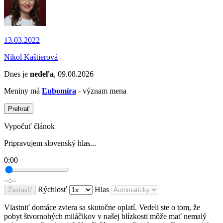
13.03.2022
Nikol Kaštierová
Dnes je
nedeľa
, 09.08.2026
Meniny má
Ľubomíra
- význam mena
Prehrať
Vypočuť článok
Pripravujem slovenský hlas...
0:00
--:--
Rýchlosť
Hlas
Zastaviť
Vlastniť domáce zviera sa skutočne oplatí. Vedeli ste o tom, že
pobyt štvornohých miláčikov v našej blízkosti môže mať nemalý