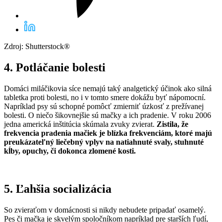
Zdroj: Shutterstock®
4. Potláčanie bolesti
Domáci miláčikovia síce nemajú taký analgetický účinok ako silná
tabletka proti bolesti, no i v tomto smere dokážu byť nápomocní.
Napríklad psy sú schopné pomôcť zmierniť úzkosť z prežívanej
bolesti. O niečo šikovnejšie sú mačky a ich pradenie. V roku 2006
jedna americká inštitúcia skúmala zvuky zvierat.
Zistila, že
frekvencia pradenia mačiek je blízka frekvenciám, ktoré majú
preukázateľný liečebný vplyv na natiahnuté svaly, stuhnuté
kĺby, opuchy, či dokonca zlomené kosti.
5. Ľahšia socializácia
So zvieraťom v domácnosti si nikdy nebudete pripadať osamelý.
Pes či mačka je skvelým spoločníkom napríklad pre starších ľudí,