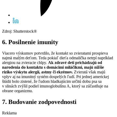
Zdroj: Shutterstock®
6. Posilnenie imunity
Viacero výskumov potvrdilo, že kontakt so zvieratami prospieva
najmä malým deťom. Teda pokiaľ dieťa odmalička netrpí napríklad
alergiou na zvieracie chlpy.
Ak zdravé deti prichádzajú od
narodenia do kontaktu s domácimi miláčikmi, majú nižšie
riziko výskytu alergií, astmy či ekzémov.
Zvieratá však majú
vplyv aj na imunitný systém dospelých ľudí. Pri jednej americkej
štúdii bolo zistené, že ľudom hladkajúcim určitú dobu psa sa
v slinách zvýšil podiel imunoglobulínu A, ktorý sa zúčastňuje na
obrane organizmu.
7. Budovanie zodpovednosti
Reklama