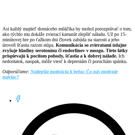
Asi každý majiteľ domáceho miláčika by mohol porozprávať o tom,
ako rýchlo mu dokáže zvierací kamarát zlepšiť náladu. Už po 15-
minútovej hre po ťažkom dni človek zabúda na starosti a jeho
úroveň šťastia razom stúpa.
Komunikácia so zvieratami údajne
zvyšuje hladiny serotonínu či endorfínov v mozgu. Tieto látky
prispievajú k pocitom pohody, šťastia a k dobrej nálade.
Ich
nedostatok, naopak, môže viesť k depresiám či poruchám spánku.
Odporúčame:
Najlepšia motivácia k behu: Čo nás motivuje
najviac?