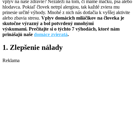
vplyv na naše zdravie? Nezáleží na tom, či máme mačku, psa alebo
hlodavca. Pokiaľ človek netrpí alergiou, tak každé zviera mu
prinesie určité výhody. Mnohé z nich nás dotlačia k vyššej aktivite
alebo zbavia stresu.
Vplyv domácich miláčikov na človeka je
skutočne výrazný a bol potvrdený mnohými
výskumami. Prečítajte si o týchto 7 výhodách, ktoré nám
prinášajú naše
domáce zvieratá
.
1. Zlepšenie nálady
Reklama