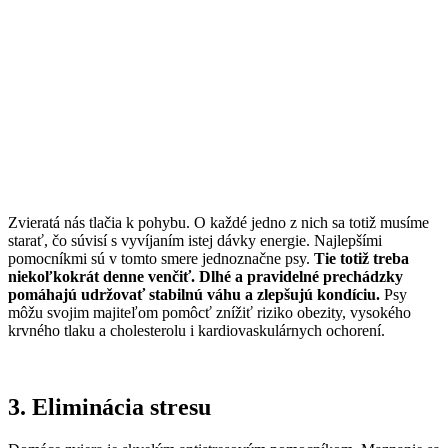
Zvieratá nás tlačia k pohybu. O každé jedno z nich sa totiž musíme
starať, čo súvisí s vyvíjaním istej dávky energie. Najlepšími
pomocníkmi sú v tomto smere jednoznačne psy.
Tie totiž treba
niekoľkokrát denne venčiť. Dlhé a pravidelné prechádzky
pomáhajú udržovať stabilnú váhu a zlepšujú kondíciu.
Psy
môžu svojim majiteľom pomôcť znížiť riziko obezity, vysokého
krvného tlaku a cholesterolu i kardiovaskulárnych ochorení.
3. Eliminácia stresu