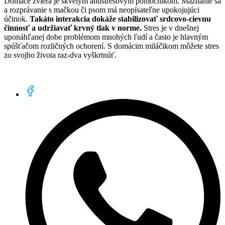
Domáce zviera je skvelým antistresovým pomocníkom. Maznanie sa
a rozprávanie s mačkou či psom má neopísateľne upokojujúci
účinok.
Takáto interakcia dokáže stabilizovať srdcovo-cievnu
činnosť a udržiavať krvný tlak v norme.
Stres je v dnešnej
uponáhľanej dobe problémom mnohých ľudí a často je hlavným
spúšťačom rozličných ochorení. S domácim miláčikom môžete stres
zo svojho života raz-dva vyškrtnúť.