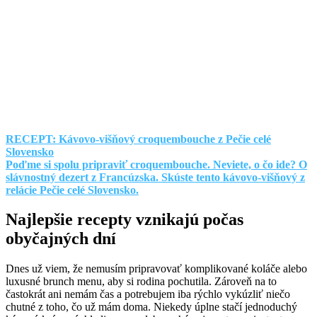
RECEPT: Kávovo-višňový croquembouche z Pečie celé
Slovensko
Poďme si spolu pripraviť croquembouche. Neviete, o čo ide? O
slávnostný dezert z Francúzska. Skúste tento kávovo-višňový z
relácie Pečie celé Slovensko.
Najlepšie recepty vznikajú počas
obyčajných dní
Dnes už viem, že nemusím pripravovať komplikované koláče alebo
luxusné brunch menu, aby si rodina pochutila. Zároveň na to
častokrát ani nemám čas a potrebujem iba rýchlo vykúzliť niečo
chutné z toho, čo už mám doma. Niekedy úplne stačí jednoduchý