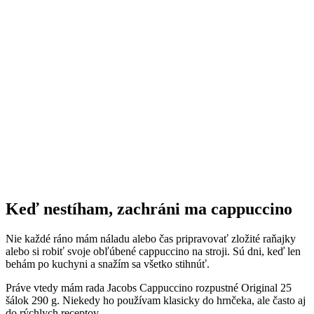
Keď nestíham, zachráni ma cappuccino
Nie každé ráno mám náladu alebo čas pripravovať zložité raňajky
alebo si robiť svoje obľúbené cappuccino na stroji. Sú dni, keď len
behám po kuchyni a snažím sa všetko stihnúť.
Práve vtedy mám rada Jacobs Cappuccino rozpustné Original 25
šálok 290 g. Niekedy ho používam klasicky do hrnčeka, ale často aj
do rýchlych receptov.