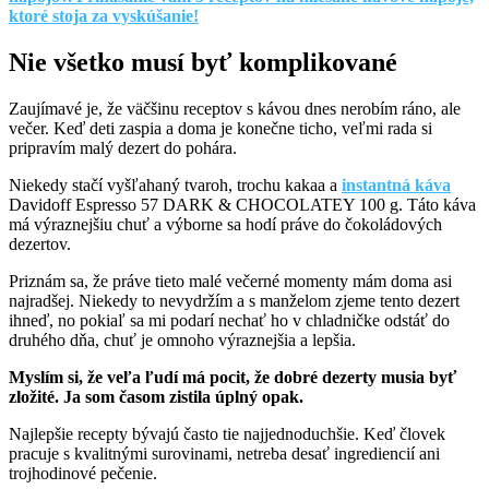
ktoré stoja za vyskúšanie!
Nie všetko musí byť komplikované
Zaujímavé je, že väčšinu receptov s kávou dnes nerobím ráno, ale
večer. Keď deti zaspia a doma je konečne ticho, veľmi rada si
pripravím malý dezert do pohára.
Niekedy stačí vyšľahaný tvaroh, trochu kakaa a
instantná káva
Davidoff Espresso 57 DARK & CHOCOLATEY 100 g. Táto káva
má výraznejšiu chuť a výborne sa hodí práve do čokoládových
dezertov.
Priznám sa, že práve tieto malé večerné momenty mám doma asi
najradšej. Niekedy to nevydržím a s manželom zjeme tento dezert
ihneď, no pokiaľ sa mi podarí nechať ho v chladničke odstáť do
druhého dňa, chuť je omnoho výraznejšia a lepšia.
Myslím si, že veľa ľudí má pocit, že dobré dezerty musia byť
zložité. Ja som časom zistila úplný opak.
Najlepšie recepty bývajú často tie najjednoduchšie. Keď človek
pracuje s kvalitnými surovinami, netreba desať ingrediencií ani
trojhodinové pečenie.