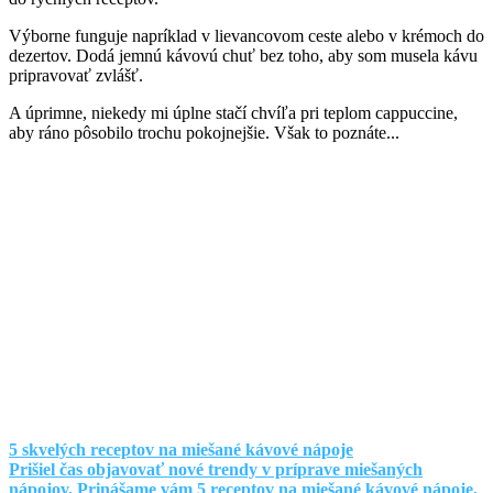
Výborne funguje napríklad v lievancovom ceste alebo v krémoch do
dezertov. Dodá jemnú kávovú chuť bez toho, aby som musela kávu
pripravovať zvlášť.
A úprimne, niekedy mi úplne stačí chvíľa pri teplom cappuccine,
aby ráno pôsobilo trochu pokojnejšie. Však to poznáte...
5 skvelých receptov na miešané kávové nápoje
Prišiel čas objavovať nové trendy v príprave miešaných
nápojov. Prinášame vám 5 receptov na miešané kávové nápoje,