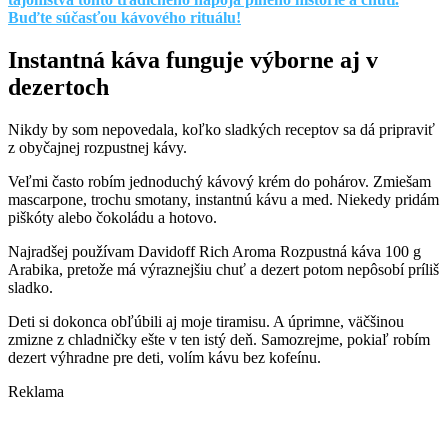
Buďte súčasťou kávového rituálu!
Instantná káva funguje výborne aj v
dezertoch
Nikdy by som nepovedala, koľko sladkých receptov sa dá pripraviť
z obyčajnej rozpustnej kávy.
Veľmi často robím jednoduchý kávový krém do pohárov. Zmiešam
mascarpone, trochu smotany, instantnú kávu a med. Niekedy pridám
piškóty alebo čokoládu a hotovo.
Najradšej používam Davidoff Rich Aroma Rozpustná káva 100 g
Arabika, pretože má výraznejšiu chuť a dezert potom nepôsobí príliš
sladko.
Deti si dokonca obľúbili aj moje tiramisu. A úprimne, väčšinou
zmizne z chladničky ešte v ten istý deň. Samozrejme, pokiaľ robím
dezert výhradne pre deti, volím kávu bez kofeínu.
Reklama