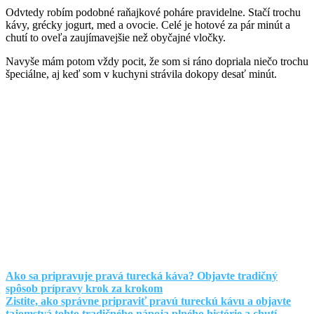
Odvtedy robím podobné raňajkové poháre pravidelne. Stačí trochu
kávy, grécky jogurt, med a ovocie. Celé je hotové za pár minút a
chutí to oveľa zaujímavejšie než obyčajné vločky.
Navyše mám potom vždy pocit, že som si ráno dopriala niečo trochu
špeciálne, aj keď som v kuchyni strávila dokopy desať minút.
Ako sa pripravuje pravá turecká káva? Objavte tradičný
spôsob prípravy krok za krokom
Zistite, ako správne pripraviť pravú tureckú kávu a objavte
tajomstvá tohto tradičného nápoja plného histórie a chutí.