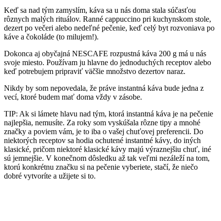
Keď sa nad tým zamyslím, káva sa u nás doma stala súčasťou
rôznych malých rituálov. Ranné cappuccino pri kuchynskom stole,
dezert po večeri alebo nedeľné pečenie, keď celý byt rozvoniava po
káve a čokoláde (to milujem!).
Dokonca aj obyčajná NESCAFE rozpustná káva 200 g má u nás
svoje miesto. Používam ju hlavne do jednoduchých receptov alebo
keď potrebujem pripraviť väčšie množstvo dezertov naraz.
Nikdy by som nepovedala, že práve instantná káva bude jedna z
vecí, ktoré budem mať doma vždy v zásobe.
TIP: Ak si lámete hlavu nad tým, ktorá instantná káva je na pečenie
najlepšia, nemusíte. Za roky som vyskúšala rôzne tipy a mnohé
značky a poviem vám, je to iba o vašej chuťovej preferencii. Do
niektorých receptov sa hodia ochutené instantné kávy, do iných
klasické, pričom niektoré klasické kávy majú výraznejšiu chuť, iné
sú jemnejšie. V konečnom dôsledku až tak veľmi nezáleží na tom,
ktorú konkrétnu značku si na pečenie vyberiete, stačí, že niečo
dobré vytvoríte a užijete si to.