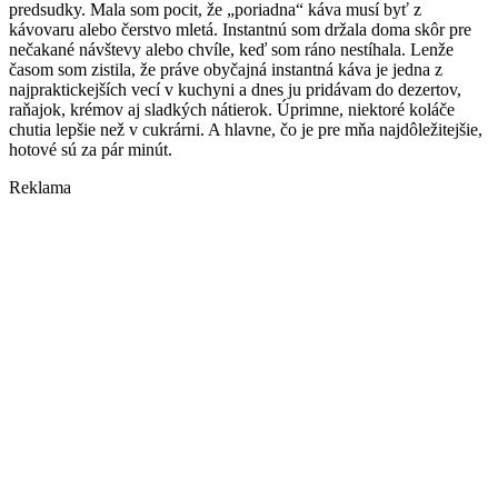
predsudky. Mala som pocit, že „poriadna“ káva musí byť z
kávovaru alebo čerstvo mletá. Instantnú som držala doma skôr pre
nečakané návštevy alebo chvíle, keď som ráno nestíhala. Lenže
časom som zistila, že práve obyčajná instantná káva je jedna z
najpraktickejších vecí v kuchyni a dnes ju pridávam do dezertov,
raňajok, krémov aj sladkých nátierok. Úprimne, niektoré koláče
chutia lepšie než v cukrárni. A hlavne, čo je pre mňa najdôležitejšie,
hotové sú za pár minút.
Reklama