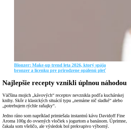
Blonzer: Make-up trend leta 2026, ktorý spája
bronzer a lícenku pre prirodzene opálenú pleť
Najlepšie recepty vznikli úplnou náhodou
Väčšina mojich „kávových“ receptov nevznikla podľa kuchárskej
knihy. Skôr z klasických situácií typu „nemáme nič sladké“ alebo
„potrebujem rýchle raňajky“.
Jedno ráno som napríklad primiešala instantnú kávu Davidoff Fine
Aroma 100g do ovsených vločiek s jogurtom a banánom. Úprimne,
čakala som všeličo, ale výsledok bol prekvapivo výborný.