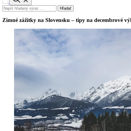
Hľadať
Zimné zážitky na Slovensku – tipy na decembrové výl