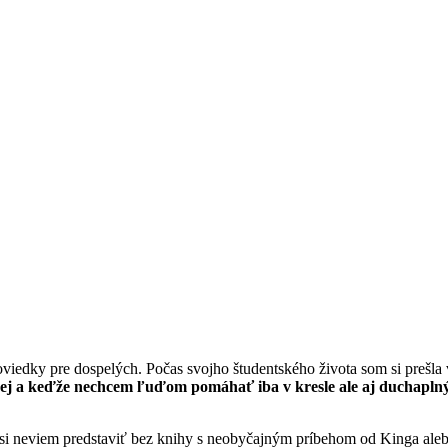
viedky pre dospelých. Počas svojho študentského života som si prešla 
nej a keďže nechcem ľuďom pomáhať iba v kresle ale aj duchapln
 si neviem predstaviť bez knihy s neobyčajným príbehom od Kinga alebo