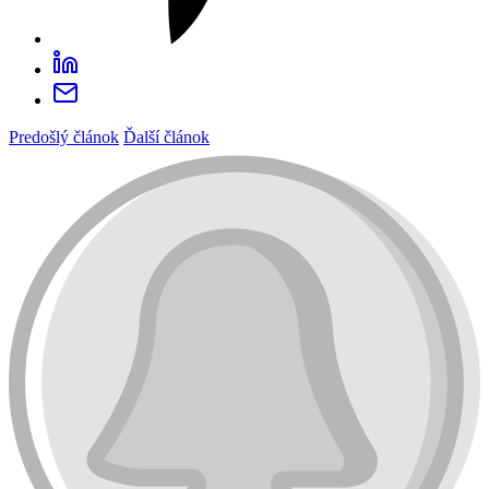
Predošlý článok
Ďalší článok