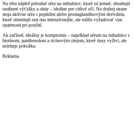
Na trhu nájdeš prírodné séra na mihalnice, ktoré sú jemné, obsahujú
rastlinné výťažky a oleje – ideálne pre citlivé oči. Na druhej strane
stoja aktívne séra s peptidmi alebo prostaglandínovými derivátmi,
ktoré stimulujú rast rias intenzívnejšie, ale môžu vyžadovať viac
opatrnosti pri použití.
Ak začínaš, ideálny je kompromis – napríklad sérum na mihalnice s
biotínom, panthenolom a ricínovým olejom, ktoré riasy vyživí, ale
neirituje pokožku.
Reklama