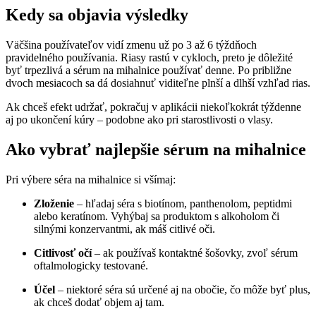
Kedy sa objavia výsledky
Väčšina používateľov vidí zmenu už po 3 až 6 týždňoch
pravidelného používania. Riasy rastú v cykloch, preto je dôležité
byť trpezlivá a sérum na mihalnice používať denne. Po približne
dvoch mesiacoch sa dá dosiahnuť viditeľne plnší a dlhší vzhľad rias.
Ak chceš efekt udržať, pokračuj v aplikácii niekoľkokrát týždenne
aj po ukončení kúry – podobne ako pri starostlivosti o vlasy.
Ako vybrať najlepšie sérum na mihalnice
Pri výbere séra na mihalnice si všímaj:
Zloženie
– hľadaj séra s biotínom, panthenolom, peptidmi
alebo keratínom. Vyhýbaj sa produktom s alkoholom či
silnými konzervantmi, ak máš citlivé oči.
Citlivosť očí
– ak používaš kontaktné šošovky, zvoľ sérum
oftalmologicky testované.
Účel
– niektoré séra sú určené aj na obočie, čo môže byť plus,
ak chceš dodať objem aj tam.