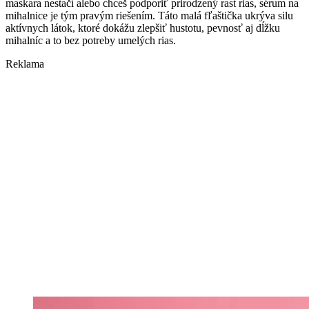
maskara nestačí alebo chceš podporiť prirodzený rast rias, sérum na
mihalnice je tým pravým riešením. Táto malá fľaštička ukrýva silu
aktívnych látok, ktoré dokážu zlepšiť hustotu, pevnosť aj dĺžku
mihalníc a to bez potreby umelých rias.
Reklama