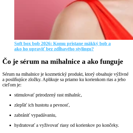
Soft box bob 2026: Komu pristane mäkký bob a
ako ho upraviť bez zdĺhavého stylingu?
Čo je sérum na mihalnice a ako funguje
Sérum na mihalnice je kozmetický produkt, ktorý obsahuje výživné
a posilňujúce zložky. Aplikuje sa priamo ku korienkom rias a jeho
cieľom je:
stimulovať prirodzený rast mihalníc,
zlepšiť ich hustotu a pevnosť,
zabrániť vypadávaniu,
hydratovať a vyživovať riasy od korienkov po končeky.