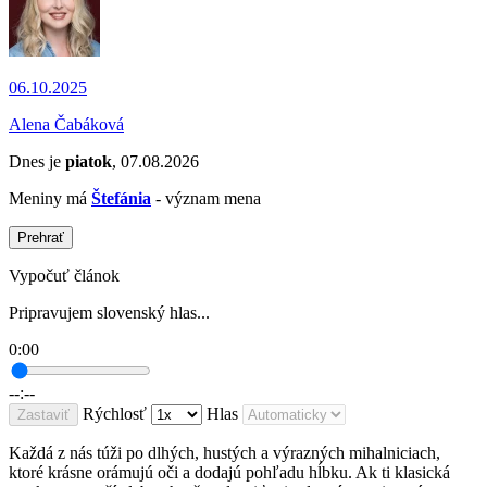
06.10.2025
Alena Čabáková
Dnes je
piatok
, 07.08.2026
Meniny má
Štefánia
- význam mena
Prehrať
Vypočuť článok
Pripravujem slovenský hlas...
0:00
--:--
Rýchlosť
Hlas
Zastaviť
Každá z nás túži po dlhých, hustých a výrazných mihalniciach,
ktoré krásne orámujú oči a dodajú pohľadu hĺbku. Ak ti klasická