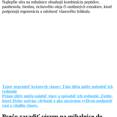
Najlepšie séra na mihalnice obsahujú kombináciu peptidov,
panthenolu, biotínu, ricínového oleja či rastlinných extraktov, ktoré
podporujú regeneráciu a odolnosť vlasového folikulu.
Tajný nepriateľ krásnych vlasov: Táto diéta môže spôsobiť ich
rednutie
Prísne diéty môžu oslabiť vlasy a spôsobiť ich rednutie. Zistite,
ktoré živiny najviac chýbajú a ako správnou výživou podporiť
rast a vitalitu vlasov.
Prečo zaradiť sérum na mihalnice do