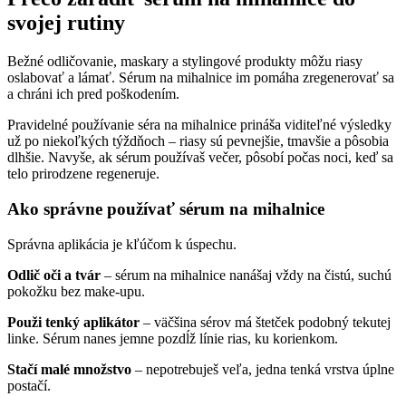
svojej rutiny
Bežné odličovanie, maskary a stylingové produkty môžu riasy
oslabovať a lámať. Sérum na mihalnice im pomáha zregenerovať sa
a chráni ich pred poškodením.
Pravidelné používanie séra na mihalnice prináša viditeľné výsledky
už po niekoľkých týždňoch – riasy sú pevnejšie, tmavšie a pôsobia
dlhšie. Navyše, ak sérum používaš večer, pôsobí počas noci, keď sa
telo prirodzene regeneruje.
Ako správne používať sérum na mihalnice
Správna aplikácia je kľúčom k úspechu.
Odlič oči a tvár
– sérum na mihalnice nanášaj vždy na čistú, suchú
pokožku bez make-upu.
Použi tenký aplikátor
– väčšina sérov má štetček podobný tekutej
linke. Sérum nanes jemne pozdĺž línie rias, ku korienkom.
Stačí malé množstvo
– nepotrebuješ veľa, jedna tenká vrstva úplne
postačí.