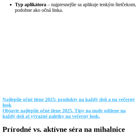
Typ aplikátora
– najpresnejšie sa aplikuje tenkým štetčekom,
podobne ako očná linka.
Najlepšie očné tiene 2025: produkty na každý deň a na večerný
look
Objavte najlepšie očné tiene 2025. Tipy na nude odtiene na
každý deň aj výrazné paletky na večerný look.
Prírodné vs. aktívne séra na mihalnice