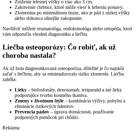
Zníženie telesnej výšky o viac ako 3 cm.
Zakrivenie chrbtice, ktoré môže viesť k hrbeniu postavy.
Zlomenina po minimálnom úraze, ako je pád z nízkej výšky
alebo dokonca silnejšie zakopnutie.
Navštíviť môžete reumatológa, endokrinológa alebo ortopéda, ktorí
vám odporučia vhodnú diagnostiku a liečbu.
Liečba osteoporózy: Čo robiť, ak už
choroba nastala?
Ak už bola diagnostikovaná osteoporóza, dôležité je čo najskôr
začať s liečbou, aby sa minimalizovalo riziko zlomenín. Liečba
zahŕňa:
Lieky
– bisfosfonáty, denosumab, teriparatid a iné lieky
podporujúce tvorbu kostného tkaniva.
Zmeny v životnom štýle
– kombinácia výživy, pohybu a
eliminácie rizikových faktorov.
Prevencia pádov
– úprava domácnosti, používanie
podporných pomôcok pri chôdzi.
Reklama