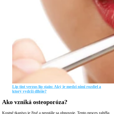
Lip tint verzus lip stain: Aký je medzi nimi rozdiel a
ktorý vydrží dlhšie?
Ako vzniká osteoporóza?
Kostné tkanivo je živé a neustále sa obnovuje. Tento proces zahŕňa