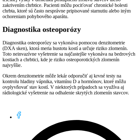
zakrivením chrbtice. Pacienti môžu pociťovať chronické bolesti
chrbta, ktoré sú často nesprávne pripisované starnutiu alebo iným
ochoreniam pohybového aparátu.
Diagnostika
osteoporózy
Diagnostika osteoporózy sa vykonáva pomocou denzitometrie
(DXA sken), ktorá meria hustotu kostí a určuje riziko zlomenín.
Toto neinvazívne vyšetrenie sa najčastejšie vykonáva na bedrových
kostiach a chrbtici, kde je riziko osteoporotických zlomenín
najvyššie.
Okrem denzitometrie môže lekár odporučiť aj krvné testy na
kontrolu hladiny vápnika, vitamínu D a hormónov, ktoré môžu
ovplyvňovať stav kostí. V niektorých prípadoch sa využíva aj
rádiologické vyšetrenie na odhalenie skrytých zlomenín stavcov.