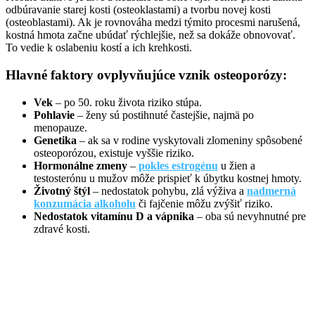
odbúravanie starej kosti (osteoklastami) a tvorbu novej kosti
(osteoblastami). Ak je rovnováha medzi týmito procesmi narušená,
kostná hmota začne ubúdať rýchlejšie, než sa dokáže obnovovať.
To vedie k oslabeniu kostí a ich krehkosti.
Hlavné faktory ovplyvňujúce vznik osteoporózy:
Vek
– po 50. roku života riziko stúpa.
Pohlavie
– ženy sú postihnuté častejšie, najmä po
menopauze.
Genetika
– ak sa v rodine vyskytovali zlomeniny spôsobené
osteoporózou, existuje vyššie riziko.
Hormonálne zmeny
–
pokles estrogénu
u žien a
testosterónu u mužov môže prispieť k úbytku kostnej hmoty.
Životný štýl
– nedostatok pohybu, zlá výživa a
nadmerná
konzumácia alkoholu
či fajčenie môžu zvýšiť riziko.
Nedostatok vitamínu D a vápnika
– oba sú nevyhnutné pre
zdravé kosti.