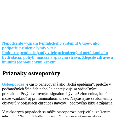
Nepodceňte význam lymfatického systému! 6 tipov, ako
podporiť prúdenie lymfy v tele
Podporte prúdenie lymfy v tele prirodzenými metódami ako
hydratácia, pohyb, masáže a správna strava. Zlepšite zdravie a
imunitu jednoduchými krokmi.
Príznaky osteoporózy
Osteoporóza
je často označovaná ako „tichá epidémia“, pretože v
počiatočných štádiách nebolí a neprejavuje sa viditeľnými
príznakmi. Prvým varovným signálom býva až zlomenina, ktorá
môže vzniknúť aj pri minimálnom úraze. Najčastejšie sa zlomeniny
objavujú v oblastiach chrbtice (stavcov), bedrového kĺbu a zápästia.
V niektorých prípadoch sa môže osteoporóza prejaviť aj znížením
telesnej výšky v dôsledku postupného zosuvu stavcov alebo