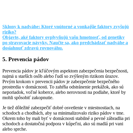
Sklony k nadváhe: Ktoré vnútorné a vonkajšie faktory zvyšujú
riziko?
Objavte, aké faktory ovplyvňujú vašu hmotnosť, od genetiky
po stravovacie návyky. Naučte sa, ako predchádzať nadváhe a
dosiahnuť zdravú rovnováhu.
5. Prevencia pádov
Prevencia pádov je kľúčovým aspektom zabezpečenia bezpečnosti,
najmä u starších osôb alebo ľudí so zvýšeným rizikom úrazov.
Prvým krokom v prevencii pádov je zabezpečenie bezpečného
prostredia v domácnosti. To zahŕňa odstránenie prekážok, ako sú
neporiadok, voľné koberce, alebo nerovnosti na podlahe, ktoré by
mohli spôsobiť zakopnutie.
Je tiež dôležité zabezpečiť dobré osvetlenie v miestnostiach, na
schodoch a chodbách, aby sa minimalizovalo riziko pádov v tme.
Okrem toho by mali byť v domácnosti stabilné a pevné zábradlia pri
schodoch a dostatočná podpora v kúpeľni, ako sú madlá pri vani
alebo sprche.