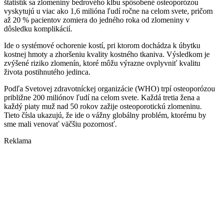
štatistík sa zlomeniny bedrového kĺbu spôsobené osteoporózou
vyskytujú u viac ako 1,6 milióna ľudí ročne na celom svete, pričom
až 20 % pacientov zomiera do jedného roka od zlomeniny v
dôsledku komplikácií.
Ide o systémové ochorenie kostí, pri ktorom dochádza k úbytku
kostnej hmoty a zhoršeniu kvality kostného tkaniva. Výsledkom je
zvýšené riziko zlomenín, ktoré môžu výrazne ovplyvniť kvalitu
života postihnutého jedinca.
Podľa Svetovej zdravotníckej organizácie (WHO) trpí osteoporózou
približne 200 miliónov ľudí na celom svete. Každá tretia žena a
každý piaty muž nad 50 rokov zažije osteoporotickú zlomeninu.
Tieto čísla ukazujú, že ide o vážny globálny problém, ktorému by
sme mali venovať väčšiu pozornosť.
Reklama