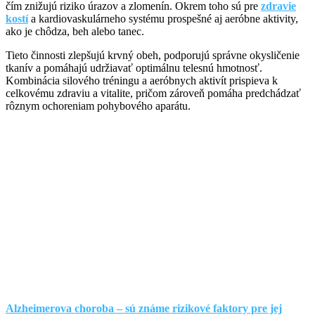
čím znižujú riziko úrazov a zlomenín. Okrem toho sú pre
zdravie
kostí
a kardiovaskulárneho systému prospešné aj aeróbne aktivity,
ako je chôdza, beh alebo tanec.
Tieto činnosti zlepšujú krvný obeh, podporujú správne okysličenie
tkanív a pomáhajú udržiavať optimálnu telesnú hmotnosť.
Kombinácia silového tréningu a aeróbnych aktivít prispieva k
celkovému zdraviu a vitalite, pričom zároveň pomáha predchádzať
rôznym ochoreniam pohybového aparátu.
Alzheimerova choroba – sú známe rizikové faktory pre jej