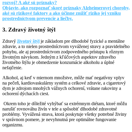
rozvoj? A aké sú príznaky?
Objavte, ako rozpoznať skoré príznaky Alzheimerovej choroby,
aké sú rizikové faktory a ako účinne znížiť riziko jej vzniku
prostredníctvom prevencie a liečby.
3. Zdravý životný štýl
Zdravý
životný štýl
je základom pre dlhodobé fyzické a mentálne
zdravie, a to nielen prostredníctvom vyváženej stravy a pravidelného
pohybu, ale aj prostredníctvom zodpovedného prístupu k rôznym
životným návykom. Jedným z kľúčových aspektov zdravého
životného štýlu je obmedzenie konzumácie alkoholu a úplné
nefajčenie.
Alkohol, aj keď v miernom množstve, môže mať negatívny vplyv
na pečeň, kardiovaskulárny systém a celkové zdravie, a cigaretový
dym je zdrojom mnohých vážnych ochorení, vrátane rakoviny a
ochorení dýchacích ciest.
Okrem toho je dôležité vyhýbať sa extrémnym diétam, ktoré môžu
narušiť rovnováhu živín v tele a spôsobiť dlhodobé zdravotné
problémy. Vyvážená strava, ktorá poskytuje všetky potrebné živiny
v správnom pomere, je nevyhnutná pre optimálne fungovanie
organizmu.