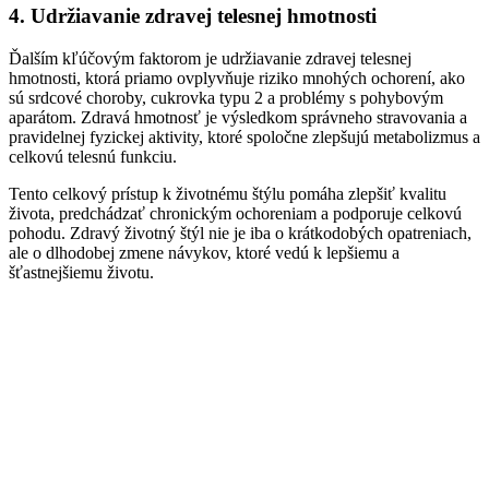
4. Udržiavanie zdravej telesnej hmotnosti
Ďalším kľúčovým faktorom je udržiavanie zdravej telesnej
hmotnosti, ktorá priamo ovplyvňuje riziko mnohých ochorení, ako
sú srdcové choroby, cukrovka typu 2 a problémy s pohybovým
aparátom. Zdravá hmotnosť je výsledkom správneho stravovania a
pravidelnej fyzickej aktivity, ktoré spoločne zlepšujú metabolizmus a
celkovú telesnú funkciu.
Tento celkový prístup k životnému štýlu pomáha zlepšiť kvalitu
života, predchádzať chronickým ochoreniam a podporuje celkovú
pohodu. Zdravý životný štýl nie je iba o krátkodobých opatreniach,
ale o dlhodobej zmene návykov, ktoré vedú k lepšiemu a
šťastnejšiemu životu.