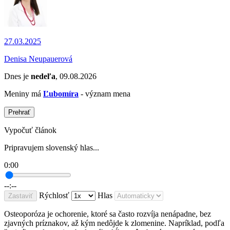
27.03.2025
Denisa Neupauerová
Dnes je
nedeľa
, 09.08.2026
Meniny má
Ľubomíra
- význam mena
Prehrať
Vypočuť článok
Pripravujem slovenský hlas...
0:00
--:--
Rýchlosť
Hlas
Zastaviť
Osteoporóza je ochorenie, ktoré sa často rozvíja nenápadne, bez
zjavných príznakov, až kým nedôjde k zlomenine. Napríklad, podľa