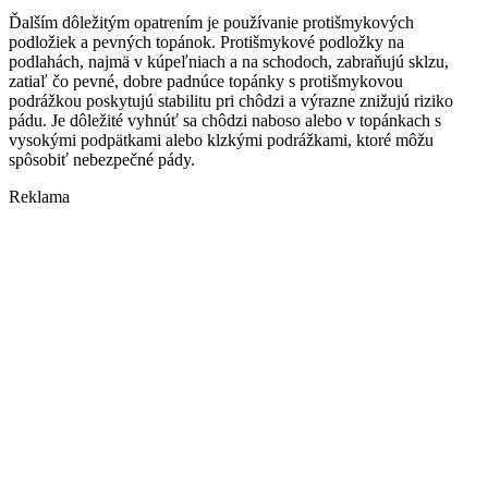
Ďalším dôležitým opatrením je používanie protišmykových
podložiek a pevných topánok. Protišmykové podložky na
podlahách, najmä v kúpeľniach a na schodoch, zabraňujú sklzu,
zatiaľ čo pevné, dobre padnúce topánky s protišmykovou
podrážkou poskytujú stabilitu pri chôdzi a výrazne znižujú riziko
pádu. Je dôležité vyhnúť sa chôdzi naboso alebo v topánkach s
vysokými podpätkami alebo klzkými podrážkami, ktoré môžu
spôsobiť nebezpečné pády.
Reklama