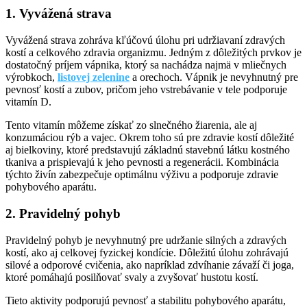
1. Vyvážená strava
Vyvážená strava zohráva kľúčovú úlohu pri udržiavaní zdravých
kostí a celkového zdravia organizmu. Jedným z dôležitých prvkov je
dostatočný príjem vápnika, ktorý sa nachádza najmä v mliečnych
výrobkoch,
listovej zelenine
a orechoch. Vápnik je nevyhnutný pre
pevnosť kostí a zubov, pričom jeho vstrebávanie v tele podporuje
vitamín D.
Tento vitamín môžeme získať zo slnečného žiarenia, ale aj
konzumáciou rýb a vajec. Okrem toho sú pre zdravie kostí dôležité
aj bielkoviny, ktoré predstavujú základnú stavebnú látku kostného
tkaniva a prispievajú k jeho pevnosti a regenerácii. Kombinácia
týchto živín zabezpečuje optimálnu výživu a podporuje zdravie
pohybového aparátu.
2. Pravidelný pohyb
Pravidelný pohyb je nevyhnutný pre udržanie silných a zdravých
kostí, ako aj celkovej fyzickej kondície. Dôležitú úlohu zohrávajú
silové a odporové cvičenia, ako napríklad zdvíhanie závaží či joga,
ktoré pomáhajú posilňovať svaly a zvyšovať hustotu kostí.
Tieto aktivity podporujú pevnosť a stabilitu pohybového aparátu,