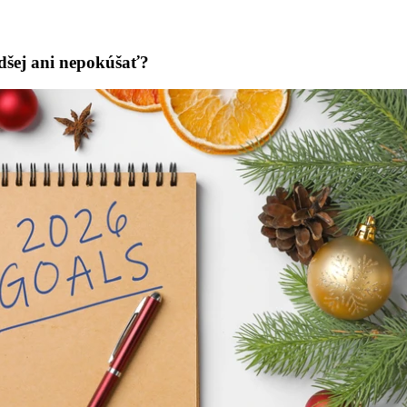
adšej ani nepokúšať?