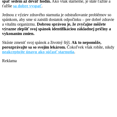
spať sedem až deväť hodín.
Ako však starneme, je stále ťažšie a
ťažšie
sa dobre vyspať
.
Jednou z výziev zdravého starnutia je odstraňovanie problémov so
spánkom, aby sme si zaistili dostatok odpočinku – pre dobré zdravie
a vitalitu organizmu.
Dobrou správou je, že zvyčajne môžete
výrazne zlepšiť svoj spánok identifikáciou základnej príčiny a
vykonaním zmien.
Skúste zmeniť svoj spánok a životný štýl.
Ak to nepomôže,
porozprávajte sa so svojím lekárom.
Čokoľvek však robíte, nikdy
neakceptujte únavu ako súčasť starnutia
.
Reklama