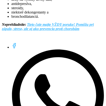
antidepresíva,
steroidy,
niektoré dekongestanty a
bronchodilatanciá.
Neprehliadnite:
Tieto čaje majte VŽDY poruke! Pomôžu pri
zápale, strese, ale aj ako prevencia proti chorobám