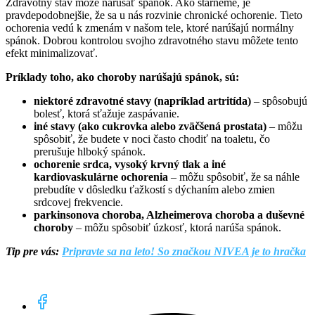
Zdravotný stav môže narúšať spánok. Ako starneme, je
pravdepodobnejšie, že sa u nás rozvinie chronické ochorenie. Tieto
ochorenia vedú k zmenám v našom tele, ktoré narúšajú normálny
spánok. Dobrou kontrolou svojho zdravotného stavu môžete tento
efekt minimalizovať.
Príklady toho, ako choroby narúšajú spánok, sú:
niektoré zdravotné stavy (napríklad artritída)
– spôsobujú
bolesť, ktorá sťažuje zaspávanie.
iné stavy (ako cukrovka alebo zväčšená prostata)
– môžu
spôsobiť, že budete v noci často chodiť na toaletu, čo
prerušuje hlboký spánok.
ochorenie srdca, vysoký krvný tlak a iné
kardiovaskulárne ochorenia
– môžu spôsobiť, že sa náhle
prebudíte v dôsledku ťažkostí s dýchaním alebo zmien
srdcovej frekvencie.
parkinsonova choroba, Alzheimerova choroba a duševné
choroby
– môžu spôsobiť úzkosť, ktorá narúša spánok.
Tip pre vás:
Pripravte sa na leto! So značkou NIVEA je to hračka