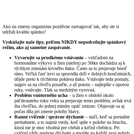
Ako na zmeny organizmu pozitívne zareagovať tak, aby ste si
udržali kvalitu spánku?
Vyskúšajte naše tipy, pričom NIKDY nepodceňujte spánkový
režim, ako aj samotné zaspávanie.
Vyvarujte sa prudkému vstávaniu
– vzhľadom na
hormonálne výkyvy u žien (nielen) po 50tke dochádza aj k
rýchlym zmenám krvného tlaku. Často sa to prejavuje hneď
ráno. Veľká časť krvi sa spravidla drží v dolných končatinách,
dôjde preto k rýchlemu poklesu tlaku. Vstávajte teda pomaly,
najprv sa na chvíľu posaďte, a až potom – najlepšie s oporou
ruky, vstávajte. Tlak sa medzitým vyrovná.
Problém vnútorného ucha
– u žien v období okolo
päťdesiateho roku veku sa prejavuje tento problém, avšak trvá
iba chvíľku, do jednej minúty opäť zmizne. Objavuje sa aj
počas dňa pri zmene polohy hlavy.
Ranné cvičenie / správne dýchanie
– stačí, keď sa poriadne
pretiahnete, a to najmä vtedy, keď spíte v polohe na bruchu,
ktorá nie je moc vhodná pre chrbát a krčnú chrbticu. Pri
cvičení vždy správne dýchajte a myslite na každý svoj pohyb.