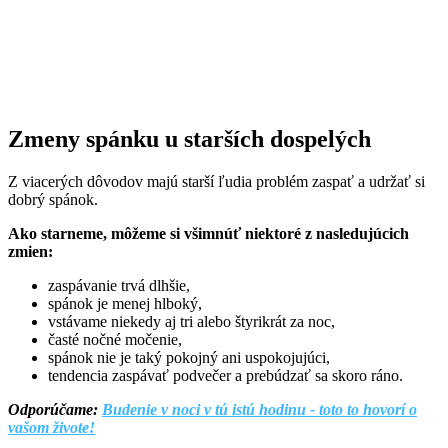
Zmeny spánku u starších dospelých
Z viacerých dôvodov majú starší ľudia problém zaspať a udržať si
dobrý spánok.
Ako starneme, môžeme si všimnúť niektoré z nasledujúcich
zmien:
zaspávanie trvá dlhšie,
spánok je menej hlboký,
vstávame niekedy aj tri alebo štyrikrát za noc,
časté nočné močenie,
spánok nie je taký pokojný ani uspokojujúci,
tendencia zaspávať podvečer a prebúdzať sa skoro ráno.
Odporúčame:
Budenie v noci v tú istú hodinu - toto to hovorí o
vašom živote!