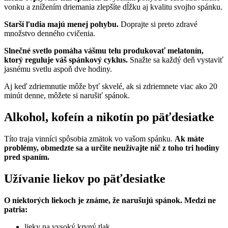
vonku a znížením driemania zlepšíte dĺžku aj kvalitu svojho spánku.
Starší ľudia majú menej pohybu.
Doprajte si preto zdravé
množstvo denného cvičenia.
Slnečné svetlo pomáha vášmu telu produkovať melatonín,
ktorý reguluje váš spánkový cyklus.
Snažte sa každý deň vystaviť
jasnému svetlu aspoň dve hodiny.
Aj keď zdriemnutie môže byť skvelé, ak si zdriemnete viac ako 20
minút denne, môžete si narušiť spánok.
Alkohol, kofeín a nikotín po päťdesiatke
Títo traja vinníci spôsobia zmätok vo vašom spánku.
Ak máte
problémy, obmedzte sa a určite neužívajte nič z toho tri hodiny
pred spaním.
Užívanie liekov po päťdesiatke
O niektorých liekoch je známe, že narušujú spánok. Medzi ne
patria:
lieky na vysoký krvný tlak,