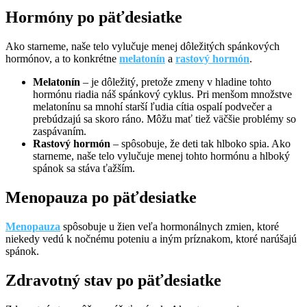
Hormóny po päťdesiatke
Ako starneme, naše telo vylučuje menej dôležitých spánkových
hormónov, a to konkrétne
melatonín
a
rastový hormón
.
Melatonín
– je dôležitý, pretože zmeny v hladine tohto
hormónu riadia náš spánkový cyklus. Pri menšom množstve
melatonínu sa mnohí starší ľudia cítia ospalí podvečer a
prebúdzajú sa skoro ráno. Môžu mať tiež väčšie problémy so
zaspávaním.
Rastový hormón
– spôsobuje, že deti tak hlboko spia. Ako
starneme, naše telo vylučuje menej tohto hormónu a hlboký
spánok sa stáva ťažším.
Menopauza po päťdesiatke
Menopauza
spôsobuje u žien veľa hormonálnych zmien, ktoré
niekedy vedú k nočnému poteniu a iným príznakom, ktoré narúšajú
spánok.
Zdravotný stav po päťdesiatke