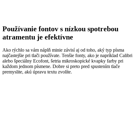
Používanie fontov s nízkou spotrebou
atramentu je efektívne
Ako rýchlo sa vám náplň minie závisí aj od toho, aký typ písma
najčastejšie pri tlači používate. Tenšie fonty, ako je napríklad Calibri
alebo špeciálny Ecofont, šetria mikroskopické kvapky farby pri
každom jednom písmene. Dobre si preto pred spustením tlače
premyslite, akú úpravu textu zvolíte.