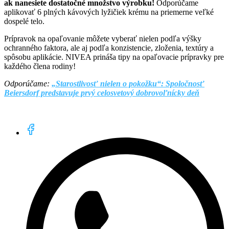
ak nanesiete dostatočné množstvo výrobku!
Odporúčame
aplikovať 6 plných kávových lyžičiek krému na priemerne veľké
dospelé telo.
Prípravok na opaľovanie môžete vyberať nielen podľa výšky
ochranného faktora, ale aj podľa konzistencie, zloženia, textúry a
spôsobu aplikácie. NIVEA prináša tipy na opaľovacie prípravky pre
každého člena rodiny!
Odporúčame:
„Starostlivosť nielen o pokožku“: Spoločnosť
Beiersdorf predstavuje prvý celosvetový dobrovoľnícky deň