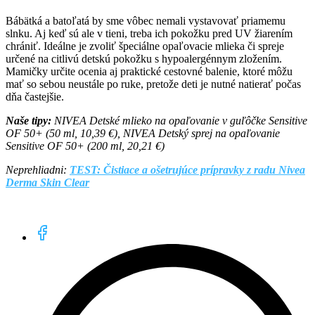
Bábätká a batoľatá by sme vôbec nemali vystavovať priamemu
slnku. Aj keď sú ale v tieni, treba ich pokožku pred UV žiarením
chrániť. Ideálne je zvoliť špeciálne opaľovacie mlieka či spreje
určené na citlivú detskú pokožku s hypoalergénnym zložením.
Mamičky určite ocenia aj praktické cestovné balenie, ktoré môžu
mať so sebou neustále po ruke, pretože deti je nutné natierať počas
dňa častejšie.
Naše tipy:
NIVEA Detské mlieko na opaľovanie v
guľôčke Sensitive
OF 50+ (50 ml, 10,39 €), NIVEA Detský sprej na opaľovanie
Sensitive OF 50+ (200 ml, 20,21 €)
Neprehliadni:
TEST: Čistiace a ošetrujúce prípravky z radu Nivea
Derma Skin Clear