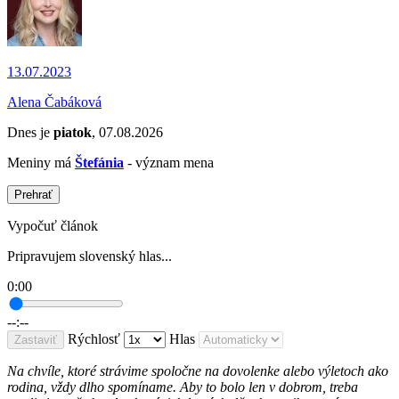
13.07.2023
Alena Čabáková
Dnes je
piatok
, 07.08.2026
Meniny má
Štefánia
- význam mena
Prehrať
Vypočuť článok
Pripravujem slovenský hlas...
0:00
--:--
Rýchlosť
Hlas
Zastaviť
Na chvíle, ktoré strávime spoločne na dovolenke alebo výletoch ako
rodina, vždy dlho spomíname. Aby to bolo len v dobrom, treba