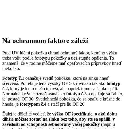
Na ochrannom faktore záleží
Pred UV lúčmi pokožku chráni ochranný faktor, ktorého výšku
treba voliť podľa fototypu pokožky a tiež stupňa opálenia. To
znamená, že v rodine môžeme mať opaľovacích prípravkov hneď
niekoľko.
Fototyp č.1
označuje svetlú pokožku, ktorá na slnku hneď
sčervená. Potrebuje teda vysoký OF 50, rovnako tak ako
fototyp
č.2,
ktorý je len o niečo tmavší, ale napriek tomu sa ľahko spáli.
Normálna koža je označovaná ako
fototyp č.3
a opaľuje sa ľahko,
tej postačí OF 30. Svetlohnedá pokožka, čo sa opaľuje krásne do
hneda, je
fototypom č.4
a stačí pre ňu OF 20.
Ďalej je dôležité vedieť, že
výška OF špecifikuje, o akú dobu
dlhšie môžete zostať na slnku bez toho, aby ste sa spálili, v
závislosti od schopností sebaobrany vašej pokožky
(napr. u