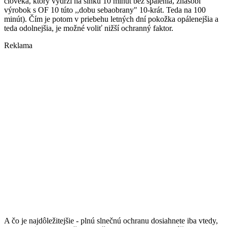
človeka, ktorý vydrží na slnku 10 minút bez spálenia, znásobí
výrobok s OF 10 túto ,,dobu sebaobrany" 10-krát. Teda na 100
minút). Čím je potom v priebehu letných dní pokožka opálenejšia a
teda odolnejšia, je možné voliť nižší ochranný faktor.
Reklama
A čo je najdôležitejšie - plnú slnečnú ochranu dosiahnete iba vtedy,