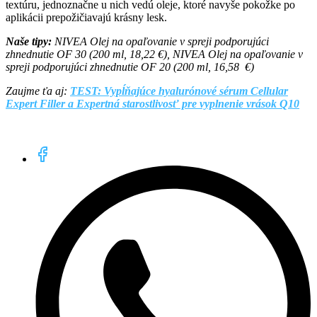
textúru, jednoznačne u nich vedú oleje, ktoré navyše pokožke po
aplikácii prepožičiavajú krásny lesk.
Naše tipy:
NIVEA Olej na opaľovanie v spreji podporujúci
zhnednutie OF 30 (200 ml, 18,22 €), NIVEA Olej na opaľovanie v
spreji podporujúci zhnednutie OF 20 (200 ml, 16,58 €)
Zaujme ťa aj:
TEST: Vypĺňajúce hyalurónové sérum Cellular
Expert Filler a Expertná starostlivosť pre vyplnenie vrások Q10