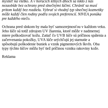
myslieť na všetko. A v horúcich letných dňoch sa nikto z nás
nezaobíde bez ochrany pred slnečnými lúčmi. Chrániť sa musí
pritom každý bez rozdielu. Vybrať si vhodný typ slnečnej kozmetiky
môže každý člen rodiny podľa svojich preferencií. NIVEA ponúka
pre každého niečo.
Ochrana pred slnkom by mala byť samozrejmosťou v každom veku.
Jeho lúče sú totiž zdrojom UV žiarenia, ktoré môže v nadmernej
miere poškodzovať kožu. Zatiaľ čo UVB lúče sú príčinou spálenia a
začervenania pokožky, UVA lúče urýchľujú jej starnutie a
spôsobujú poškodenie buniek a vznik pigmentových škvŕn. Oba
typy týchto lúčov môžu byť tiež príčinou vzniku rakoviny kože.
Reklama