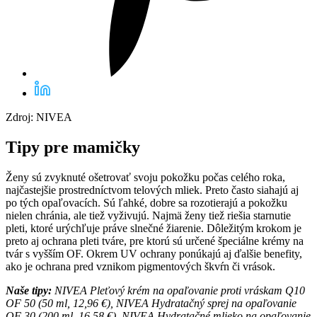
Zdroj: NIVEA
Tipy pre mamičky
Ženy sú zvyknuté ošetrovať svoju pokožku počas celého roka,
najčastejšie prostredníctvom telových mliek. Preto často siahajú aj
po tých opaľovacích. Sú ľahké, dobre sa rozotierajú a pokožku
nielen chránia, ale tiež vyživujú. Najmä ženy tiež riešia starnutie
pleti, ktoré urýchľuje práve slnečné žiarenie. Dôležitým krokom je
preto aj ochrana pleti tváre, pre ktorú sú určené špeciálne krémy na
tvár s vyšším OF. Okrem UV ochrany ponúkajú aj ďalšie benefity,
ako je ochrana pred vznikom pigmentových škvŕn či vrások.
Naše tipy:
NIVEA Pleťový krém na opaľovanie proti vráskam Q10
OF 50 (50 ml, 12,96 €), NIVEA Hydratačný sprej na opaľovanie
OF 30 (200 ml, 16,58 €), NIVEA Hydratačné mlieko na opaľovanie