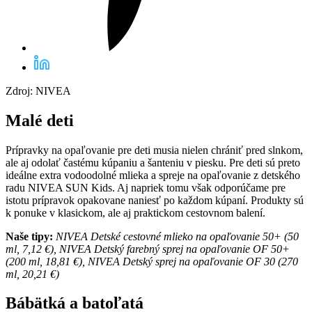
Zdroj: NIVEA
Malé deti
Prípravky na opaľovanie pre deti musia nielen chrániť pred slnkom,
ale aj odolať častému kúpaniu a šanteniu v piesku. Pre deti sú preto
ideálne extra vodoodolné mlieka a spreje na opaľovanie z detského
radu NIVEA SUN Kids. Aj napriek tomu však odporúčame pre
istotu prípravok opakovane naniesť po každom kúpaní. Produkty sú
k ponuke v klasickom, ale aj praktickom cestovnom balení.
Naše tipy:
NIVEA Detské cestovné mlieko na opaľovanie 50+ (50
ml, 7,12 €), NIVEA Detský farebný sprej na opaľovanie OF 50+
(200 ml, 18,81 €), NIVEA Detský sprej na opaľovanie OF 30 (270
ml, 20,21 €)
Bábätká a batoľatá