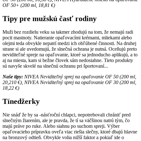
OF 50+ (200 ml, 18,81 €)
Tipy pre mužskú časť rodiny
Muži bez rozdielu veku sa takmer zhodujú na tom, že nemajú radi
pocit mastnoty. Natieranie opaľovacími krémami, mliekami alebo
olejmi teda obvykle nepatrí medzi ich obľúbené činnosti. Na druhej
strane si ale uvedomujú, že slnečná ochrana je nutná. Oceňujú preto
neviditeľné spreje na opaľovanie, ktoré sa jednoducho aplikujú, a to
aj na miesta, kam si bežne človek sám nedosiahne. Tieto produkty
sú navyše skvelé na slnečnú ochranu pri športovaní...
Naše tipy:
NIVEA Neviditeľný sprej na opaľovanie OF 50 (200 ml,
20,210 €), NIVEA Neviditeľný sprej na opaľovanie OF 30 (200 ml,
18,22 €)
Tínedžerky
Nie snáď že by sa -násťroční chlapci, nepotrebovali chrániť pred
slnečným žiarením, ale je pravda, že tí sa väčšinou natrú tým, čo
majú práve po ruke. Alebo siahnu po suchom spreji. Výber
opaľovacieho prípravku oveľa viac riešia slečny, ktoré dbajú hlavne
na bronzový odtieň. Obvykle volia nižší faktor a pokiaľ ide o