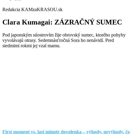
Redakcia KAMzaKRASOU.sk
Clara Kumagai:
ZÁZRAČNÝ SUMEC
Pod japonským súostrovím žije obrovský sumec, ktorého pohyby
vyvolávajú otrasy. Sedemnásťročná Sora ho nenávidí. Pred
siedmimi rokmi jej vzal mamu.
First moment vs. last minute dovolenka – výhody, nevýhody, čo