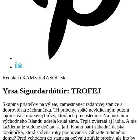
Redakcia KAMzaKRASOU.sk
Yrsa Sigurdardóttir
: TROFEJ
Skupina priateľov na výlete, zamestnanec radarovej stanice a
dobrovoľná záchranárka. Tri príbehy, späté neviditeľným putom
tajomstva a mrazivej hrôzy, ktorá ich prenasleduje. Na pustatinu
východného Islandu udrela krutá zima. Trpia zvieratá aj ľudia. A nie
každému je súdené dočkať sa jari. Komu patrí záhadná detská
topánočka, ktorá strávila roky pochovaná v záhrade rodinného
domu? Pred vchodom do stanu sa ozývajú zúfalé prosby, ale kto by