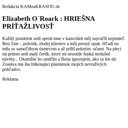
Redakcia KAMzaKRASOU.sk
Elizabeth O´Roark :
HRIEŠNA
PRÍŤAŽLIVOSŤ
Každý pondelok sedí oproti mne v kancelárii môj najväčší nepriateľ.
Ben Tate – právnik, zlodej klientov a môj presný opak. Hľadí na
mňa so samoľúbym úsmevom a až príliš pekným očami. Na pleci
mi pritom sedí malý čertík, ktorý mi neustále šepká neslušné
návrhy... Okamžite ho umlčím a Bena ignorujem, ako sa len dá.
Zostáva mu iba blikotajúci plamienok mojich nevraživých
pohľadov.
Reklama