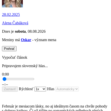
28.02.2025
Alena Čabáková
Dnes je
sobota
, 08.08.2026
Meniny má
Oskar
- význam mena
Prehrať
Vypočuť článok
Pripravujem slovenský hlas...
0:00
--:--
Rýchlosť
Hlas
Zastaviť
Február je mesiacom lásky, no aj ideálnym časom na chvíle pohody
s dobrou knihou. Či už túžite po romantických príbehoch plných