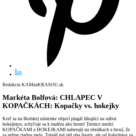
Redakcia KAMzaKRASOU.sk
Markéta Bolfová:
CHLAPEC V
KOPAČKÁCH: Kopačky vs. hokejky
Keď sa na školskej nástenke objaví plagát lákajúci na nábor
hokejistov, schyľuje sa k maléru ako hrom! Trenice medzi
KOPAČKAMI a HOKEJKAMI naberajú na obrátkach a hrozí, že
sa strhne riadna mela. Tomáš má rád oba športy, ale od hokejistov sa