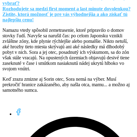
vybrať?
Rozhodujete sa medzi first moment a last minute dovolenkou?
Zistite, ktorá možnosť je pre vás výhodnejšia a ako získať tú
najlepšiu cenu!
Namazu vtedy spôsobil zemetrasenie, ktoré pripravilo o domov
stovky ľudí. Navyše sa narušil čas: po celom Japonsku vznikli
zvláštne zóny, kde plynie rýchlejšie alebo pomalšie. Nikto netuší,
aké hrozby tieto miesta skrývajú ani aké následky má dlhodobý
pobyt v nich. Sora a jej otec, posadnutý ich výskumom, sa do zón
však stále vracajú. Na opustených územiach objavujú desivé tiene
zaseknuté v čase i smútkom nasiaknutú nádej ukrytú hlboko vo
svojom vnútri.
Keď zrazu zmizne aj Sorin otec, Sora nemá na výber. Musí
prekročiť hranice zakázaného, aby našla otca, mamu... a možno aj
samotného sumca.