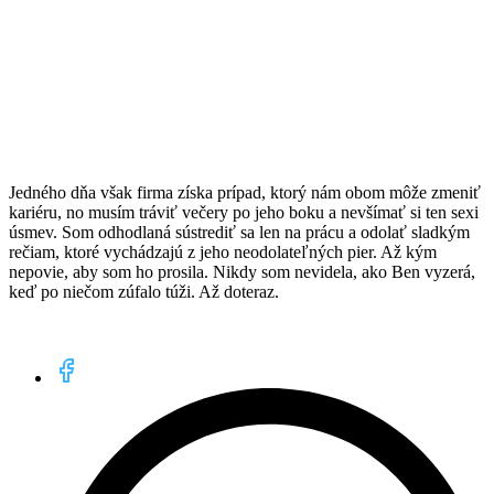
Jedného dňa však firma získa prípad, ktorý nám obom môže zmeniť
kariéru, no musím tráviť večery po jeho boku a nevšímať si ten sexi
úsmev. Som odhodlaná sústrediť sa len na prácu a odolať sladkým
rečiam, ktoré vychádzajú z jeho neodolateľných pier. Až kým
nepovie, aby som ho prosila. Nikdy som nevidela, ako Ben vyzerá,
keď po niečom zúfalo túži. Až doteraz.