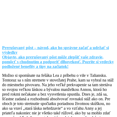
Prerušovaný pôst – návod, ako ho správne začať a udržať si
výsledky
Objavte, ako prerušovaný pôst môže zlepšiť vaše zdravie,
pomôcť s chudnutím a podporiť dlhovekosť. Pozrite si vedecky
podložené benefity a tipy na začiatok!
Možno si spomínate na fešáka Lea z príbehu o vile v Taliansku.
Tentoraz sa s ním stretnete v stovežatej Prahe, kam sa vybral na stáž
do miestneho pivovaru. Na jeho veľké prekvapenie sa tam stretáva
so svojou veľkou láskou a bývalou manželkou Annou, ktorá ho
pred rokmi nečakane a bez vysvetlenia opustila. Dnes je, zdá sa,
šťastne zadaná a rozhodnutá absolvovať rovnakú stáž ako on. Pre
oboch je toto stretnutie spočiatku poriadnou životnou skúškou, no
ako sa vraví „stará láska nehrdzavie“ a vo vzťahu Anny a jej
priateľa nakoniec nie je všetko také rúžové, ako by sa mohlo zdať