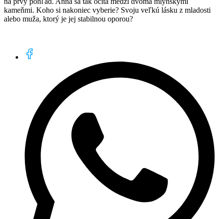
na prvý pohľad. Anna sa tak ocitá medzi dvoma mlynskými
kameňmi. Koho si nakoniec vyberie? Svoju veľkú lásku z mladosti
alebo muža, ktorý je jej stabilnou oporou?