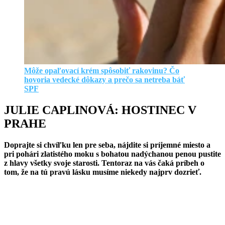
Môže opaľovací krém spôsobiť rakovinu? Čo
hovoria vedecké dôkazy a prečo sa netreba báť
SPF
JULIE CAPLINOVÁ: HOSTINEC V
PRAHE
Doprajte si chvíľku len pre seba, nájdite si príjemné miesto a
pri pohári zlatistého moku s bohatou nadýchanou penou pustite
z hlavy všetky svoje starosti. Tentoraz na vás čaká príbeh o
tom, že na tú pravú lásku musíme niekedy najprv dozrieť.