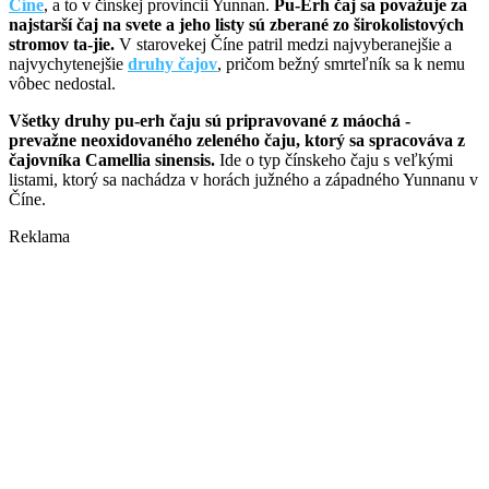
Číne
, a to v čínskej provincii Yunnan.
Pu-Erh čaj sa považuje za
najstarší čaj na svete a jeho listy sú zberané zo širokolistových
stromov ta-jie.
V starovekej Číne patril medzi najvyberanejšie a
najvychytenejšie
druhy čajov
, pričom bežný smrteľník sa k nemu
vôbec nedostal.
Všetky druhy pu-erh čaju sú pripravované z máochá -
prevažne neoxidovaného zeleného čaju, ktorý sa spracováva z
čajovníka Camellia sinensis.
Ide o typ čínskeho čaju s veľkými
listami, ktorý sa nachádza v horách južného a západného Yunnanu v
Číne.
Reklama