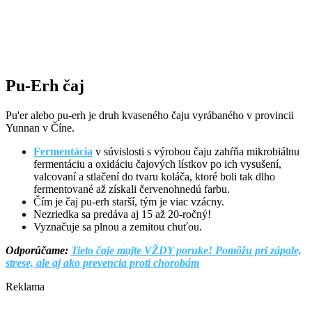
Pu-Erh čaj
Pu'er alebo pu-erh je druh kvaseného čaju vyrábaného v provincii
Yunnan v Číne.
Fermentácia
v súvislosti s výrobou čaju zahŕňa mikrobiálnu
fermentáciu a oxidáciu čajových lístkov po ich vysušení,
valcovaní a stlačení do tvaru koláča, ktoré boli tak dlho
fermentované až získali červenohnedú farbu.
Čím je čaj pu-erh starší, tým je viac vzácny.
Nezriedka sa predáva aj 15 až 20-ročný!
Vyznačuje sa plnou a zemitou chuťou.
Odporúčame:
Tieto čaje majte VŽDY poruke! Pomôžu pri zápale,
strese, ale aj ako prevencia proti chorobám
Reklama