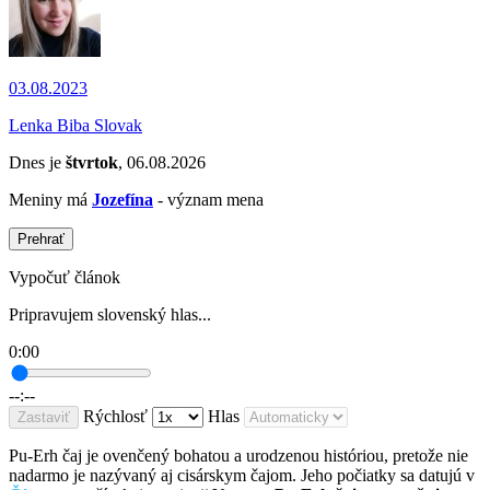
03.08.2023
Lenka Biba Slovak
Dnes je
štvrtok
, 06.08.2026
Meniny má
Jozefína
- význam mena
Prehrať
Vypočuť článok
Pripravujem slovenský hlas...
0:00
--:--
Rýchlosť
Hlas
Zastaviť
Pu-Erh čaj je ovenčený bohatou a urodzenou históriou, pretože nie
nadarmo je nazývaný aj cisárskym čajom. Jeho počiatky sa datujú v