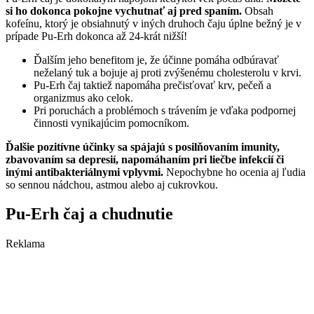
si ho dokonca pokojne vychutnať aj pred spaním.
Obsah
kofeínu, ktorý je obsiahnutý v iných druhoch čaju úplne bežný je v
prípade Pu-Erh dokonca až 24-krát nižší!
Ďalším jeho benefitom je, že účinne pomáha odbúravať
neželaný tuk a bojuje aj proti zvýšenému cholesterolu v krvi.
Pu-Erh čaj taktiež napomáha prečisťovať krv, pečeň a
organizmus ako celok.
Pri poruchách a problémoch s trávením je vďaka podpornej
činnosti vynikajúcim pomocníkom.
Ďalšie pozitívne účinky sa spájajú s posilňovaním imunity,
zbavovaním sa depresií, napomáhaním pri liečbe infekcií či
inými antibakteriálnymi vplyvmi.
Nepochybne ho ocenia aj ľudia
so sennou nádchou, astmou alebo aj cukrovkou.
Pu-Erh čaj a chudnutie
Reklama