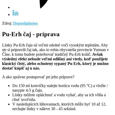
Zdroj:
Depositphotos
Pu-Erh čaj - príprava
Lístky Pu-Erh čaju sú veľmi odolné voči vysokým teplotám. Aby
ste si pripravili čaj tak, ako to robia obyvatelia provincie Yunnan v
Číne, k tomu budete potrebovať tradičný Pu-Erh koláč.
Avšak
výsledný efekt nebude veľmi odlišný ani vtedy, keď použijete
klasický čistý, alebo ochutený sypaný Pu Erh, ktorý je možno
dostať kúpiť aj u nás.
A ako správne postupovať pri jeho príprave?
Do 150 ml konvičky nalejte horúcu vodu (95 °C) a vložte /
nasypte 4-5 g čaju.
Lístky môžete opláchnuť a vodu vyliať, aby sa ich vôňa a
chuť uvoľnila.
V nasledujúcich lúhovaniach, ktorých môže byť 10 až 12,
nechajte lístky v náleve 30 - 45 sekúnd.