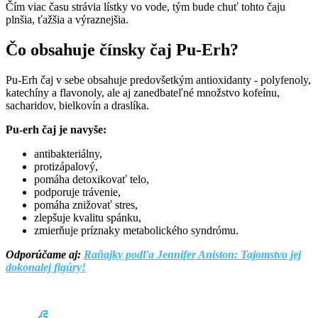
Čím viac času strávia lístky vo vode, tým bude chuť tohto čaju
plnšia, ťažšia a výraznejšia.
Čo obsahuje čínsky čaj Pu-Erh?
Pu-Erh čaj v sebe obsahuje predovšetkým antioxidanty - polyfenoly,
katechíny a flavonoly, ale aj zanedbateľné množstvo kofeínu,
sacharidov, bielkovín a draslíka.
Pu-erh čaj je navyše:
antibakteriálny,
protizápalový,
pomáha detoxikovať telo,
podporuje trávenie,
pomáha znižovať stres,
zlepšuje kvalitu spánku,
zmierňuje príznaky metabolického syndrómu.
Odporúčame aj:
Raňajky podľa Jennifer Aniston: Tajomstvo jej
dokonalej figúry!