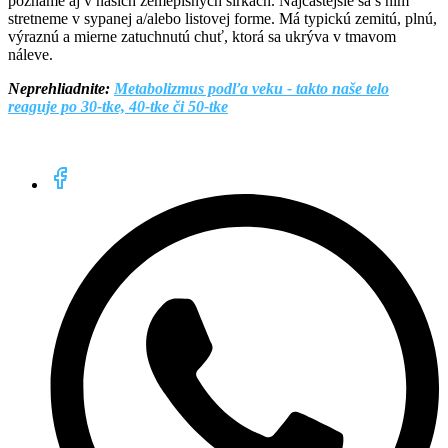
poznáme aj v našich zemepisných šírkach. Najčastejšie sa s nim
stretneme v sypanej a/alebo listovej forme. Má typickú zemitú, plnú,
výraznú a mierne zatuchnutú chuť, ktorá sa ukrýva v tmavom
náleve.
Neprehliadnite:
Metabolizmus podľa veku - takto naše telo
reaguje po 30-tke, 40-tke či 50-tke