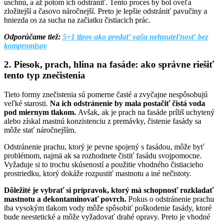
uschnú, a až potom ich odstrániť. Tento proces by bol oveľa
zložitejší a časovo náročnejší. Preto je lepšie odstrániť pavučiny a
hniezda os za sucha na začiatku čistiacich prác.
Odporúčame tiež:
5+1 tipov ako predať vašu nehnuteľnosť bez
kompromisov
2. Piesok, prach, hlina na fasáde: ako správne riešiť
tento typ znečistenia
Tieto formy znečistenia sú pomerne časté a zvyčajne nespôsobujú
veľké starosti.
Na ich odstránenie by mala postačiť čistá voda
pod miernym tlakom.
Avšak, ak je prach na fasáde príliš uchytený
alebo získal mastnú konzistenciu z premávky, čistenie fasády sa
môže stať náročnejším.
Odstránenie prachu, ktorý je pevne spojený s fasádou, môže byť
problémom, najmä ak sa rozhodnete čistiť fasádu svojpomocne.
Vyžaduje si to trochu skúseností a použitie vhodného čistiacieho
prostriedku, ktorý dokáže rozpustiť mastnotu a iné nečistoty.
Dôležité je vybrať si prípravok, ktorý má schopnosť rozkladať
mastnotu a dekontaminovať povrch.
Pokus o odstránenie prachu
iba vysokým tlakom vody môže spôsobiť poškodenie fasády, ktoré
bude neestetické a môže vyžadovať drahé opravy. Preto je vhodné