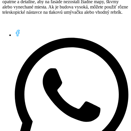
opatrne a detailne, aby na fasáde nezostali žiadne mapy, škvrny
alebo vynechané miesta. Ak je budova vysoká, môžete použiť rôzne
teleskopické nástavce na tlakovú umývačku alebo vhodný rebrík.