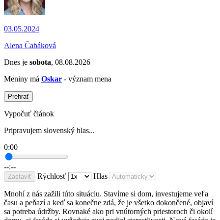
03.05.2024
Alena Čabáková
Dnes je
sobota
, 08.08.2026
Meniny má
Oskar
- význam mena
Prehrať
Vypočuť článok
Pripravujem slovenský hlas...
0:00
--:--
Rýchlosť
Hlas
Zastaviť
Mnohí z nás zažili túto situáciu. Stavíme si dom, investujeme veľa
času a peňazí a keď sa konečne zdá, že je všetko dokončené, objaví
sa potreba údržby. Rovnaké ako pri vnútorných priestoroch či okolí