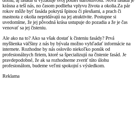
domu, aj fasáda si vyžaduje svoj podiel starostlivosti. Nová fasáda je
krásna a teší nás, no časom podlieha vplyvu života a okolia.Za pár
rokov môže byť fasáda pokrytá špinou či plesňami, a prach či
mastnota z okolia nepridávajú na jej atraktivite. Postupne si
uvedomíme, že jej pôvodná krása ustupuje do pozadia a že je čas
venovať sa jej čisteniu.
Ale ako na to? Ako sa však dostať k čisteniu fasády? Prvá
myšlienka väčšiny z nás by bývala možno vyhľadať informácie na
internete. Rozhodne by nás oslovilo niekoľko ponúk od
profesionálnych firiem, ktoré sa špecializujú na čistenie fasád. Je
pravdepodobné, že ak sa rozhodneme zveriť túto úlohu
profesionálom, budeme veľmi spokojní s výsledkom.
Reklama