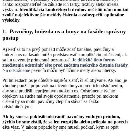
ľahko rozpoznateľné na základe ich farby, textúry alebo miesta
výskytu.
Identifikácia konkrétnych druhov nečistôt nám umožní
zvoliť najefektívnejšie metódy čistenia a zabezpečiť optimálne
výsledky.
1. Pavučiny, hniezda os a hmyz na fasáde: správny
postup
Aj keď sa to na prvý pohľad môže zdať banálne, pavučiny a
hniezda os na fasáde môžu predstavovať komplikáciu pri čistení, ak
sa im nevenuje primeraná pozornosť.
Je dôležité tieto formy
znečistenia odstrániť ešte pred začatím mokrého čistenia fasády.
Na odstránenie
pavučín môžu byť účinné metly alebo utierky.
Pri hniezdach os je dôležité najskôr zistiť, či sú obývané. Ak áno, je
vhodné použiť prípravok na ničenie hmyzu pred ich odstránením,
aby sme predišli nepríjemným útokom os. Odstránenie týchto
objektov za sucha má svoje opodstatnenie, pretože pri mokrom
čistení by sa mohli pavučiny zlepiť a stávať sa ťažko
odstrániteľnými.
Ak by sme sa pokúsili odstrániť pavučiny vodným prúdom,
rýchlo by sme zistili, že sa len rozptýlia alebo prilepia na povrch
ešte viac.
V takom prípade by sme museli počkať, kým sa opäť