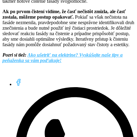
takmer hotové čistenie fasády svojpomocne.
Ak po prvom čistení vidíme, že časť nečistôt zmizla, ale časť
zostala, môžeme postup opakovať.
Pokiaľ sa však nečistota na
fasáde nezmenila, pravdepodobne sme nesprávne identifikovali druh
znečistenia a bude nutné použiť iný čistiaci prostriedok. Je dôležité
sledovať reakciu fasády na čistenie a prípadne prispôsobiť postup,
aby sme dosiahli optimálne výsledky. Iteratívny prístup k čisteniu
fasády nám pomôže dosiahnuť požadovaný stav čistoty a estetiky.
Pozri si tiež:
Ako ušetriť na elektrine? Vyskúšajte naše tipy a
peňaženka sa vám poďakuje!