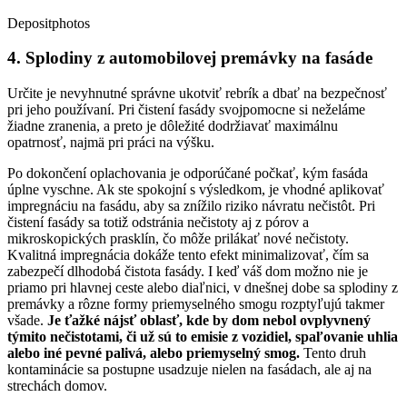
Depositphotos
4. Splodiny z automobilovej premávky na fasáde
Určite je nevyhnutné správne ukotviť rebrík a dbať na bezpečnosť
pri jeho používaní. Pri čistení fasády svojpomocne si neželáme
žiadne zranenia, a preto je dôležité dodržiavať maximálnu
opatrnosť, najmä pri práci na výšku.
Po dokončení oplachovania je odporúčané počkať, kým fasáda
úplne vyschne. Ak ste spokojní s výsledkom, je vhodné aplikovať
impregnáciu na fasádu, aby sa znížilo riziko návratu nečistôt. Pri
čistení fasády sa totiž odstránia nečistoty aj z pórov a
mikroskopických prasklín, čo môže prilákať nové nečistoty.
Kvalitná impregnácia dokáže tento efekt minimalizovať, čím sa
zabezpečí dlhodobá čistota fasády. I keď váš dom možno nie je
priamo pri hlavnej ceste alebo diaľnici, v dnešnej dobe sa splodiny z
premávky a rôzne formy priemyselného smogu rozptyľujú takmer
všade.
Je ťažké nájsť oblasť, kde by dom nebol ovplyvnený
týmito nečistotami, či už sú to emisie z vozidiel, spaľovanie uhlia
alebo iné pevné palivá, alebo priemyselný smog.
Tento druh
kontaminácie sa postupne usadzuje nielen na fasádach, ale aj na
strechách domov.