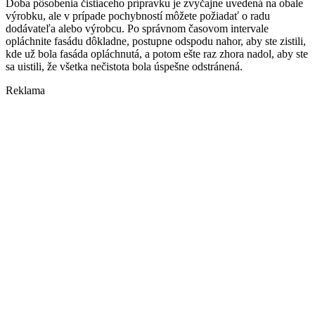
Doba pôsobenia čistiaceho prípravku je zvyčajne uvedená na obale
výrobku, ale v prípade pochybností môžete požiadať o radu
dodávateľa alebo výrobcu. Po správnom časovom intervale
opláchnite fasádu dôkladne, postupne odspodu nahor, aby ste zistili,
kde už bola fasáda opláchnutá, a potom ešte raz zhora nadol, aby ste
sa uistili, že všetka nečistota bola úspešne odstránená.
Reklama