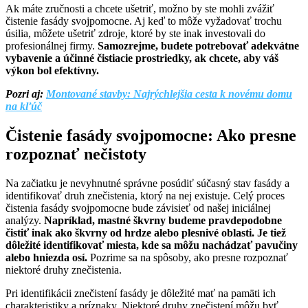
Ak máte zručnosti a chcete ušetriť, možno by ste mohli zvážiť
čistenie fasády svojpomocne. Aj keď to môže vyžadovať trochu
úsilia, môžete ušetriť zdroje, ktoré by ste inak investovali do
profesionálnej firmy.
Samozrejme, budete potrebovať adekvátne
vybavenie a účinné čistiacie prostriedky, ak chcete, aby váš
výkon bol efektívny.
Pozri aj:
Montované stavby: Najrýchlejšia cesta k novému domu
na kľúč
Čistenie fasády svojpomocne: Ako presne
rozpoznať nečistoty
Na začiatku je nevyhnutné správne posúdiť súčasný stav fasády a
identifikovať druh znečistenia, ktorý na nej existuje. Celý proces
čistenia fasády svojpomocne bude závisieť od našej iniciálnej
analýzy.
Napríklad, mastné škvrny budeme pravdepodobne
čistiť inak ako škvrny od hrdze alebo plesnivé oblasti. Je tiež
dôležité identifikovať miesta, kde sa môžu nachádzať pavučiny
alebo hniezda osí.
Pozrime sa na spôsoby, ako presne rozpoznať
niektoré druhy znečistenia.
Pri identifikácii znečistení fasády je dôležité mať na pamäti ich
charakteristiky a príznaky. Niektoré druhy znečistení môžu byť