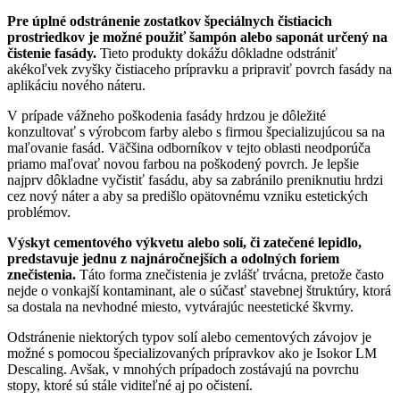
Pre úplné odstránenie zostatkov špeciálnych čistiacich
prostriedkov je možné použiť šampón alebo saponát určený na
čistenie fasády.
Tieto produkty dokážu dôkladne odstrániť
akékoľvek zvyšky čistiaceho prípravku a pripraviť povrch fasády na
aplikáciu nového náteru.
V prípade vážneho poškodenia fasády hrdzou je dôležité
konzultovať s výrobcom farby alebo s firmou špecializujúcou sa na
maľovanie fasád. Väčšina odborníkov v tejto oblasti neodporúča
priamo maľovať novou farbou na poškodený povrch. Je lepšie
najprv dôkladne vyčistiť fasádu, aby sa zabránilo preniknutiu hrdzi
cez nový náter a aby sa predišlo opätovnému vzniku estetických
problémov.
Výskyt cementového výkvetu alebo solí, či zatečené lepidlo,
predstavuje jednu z najnáročnejších a odolných foriem
znečistenia.
Táto forma znečistenia je zvlášť trvácna, pretože často
nejde o vonkajší kontaminant, ale o súčasť stavebnej štruktúry, ktorá
sa dostala na nevhodné miesto, vytvárajúc neestetické škvrny.
Odstránenie niektorých typov solí alebo cementových závojov je
možné s pomocou špecializovaných prípravkov ako je Isokor LM
Descaling. Avšak, v mnohých prípadoch zostávajú na povrchu
stopy, ktoré sú stále viditeľné aj po očistení.