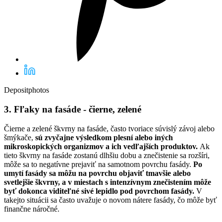
Depositphotos
3. Fľaky na fasáde - čierne, zelené
Čierne a zelené škvrny na fasáde, často tvoriace súvislý závoj alebo
šmýkače,
sú zvyčajne výsledkom plesní alebo iných
mikroskopických organizmov a ich vedľajších produktov.
Ak
tieto škvrny na fasáde zostanú dlhšiu dobu a znečistenie sa rozšíri,
môže sa to negatívne prejaviť na samotnom povrchu fasády.
Po
umytí fasády sa môžu na povrchu objaviť tmavšie alebo
svetlejšie škvrny, a v miestach s intenzívnym znečistením môže
byť dokonca viditeľné sivé lepidlo pod povrchom fasády.
V
takejto situácii sa často uvažuje o novom nátere fasády, čo môže byť
finančne náročné.