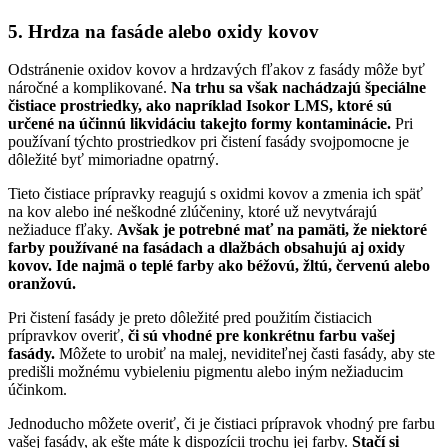
5. Hrdza na fasáde alebo oxidy kovov
Odstránenie oxidov kovov a hrdzavých fľakov z fasády môže byť
náročné a komplikované.
Na trhu sa však nachádzajú špeciálne
čistiace prostriedky, ako napríklad Isokor LMS, ktoré sú
určené na účinnú likvidáciu takejto formy kontaminácie.
Pri
používaní týchto prostriedkov pri čistení fasády svojpomocne je
dôležité byť mimoriadne opatrný.
Tieto čistiace prípravky reagujú s oxidmi kovov a zmenia ich späť
na kov alebo iné neškodné zlúčeniny, ktoré už nevytvárajú
nežiaduce fľaky.
Avšak je potrebné mať na pamäti, že niektoré
farby používané na fasádach a dlažbách obsahujú aj oxidy
kovov. Ide najmä o teplé farby ako béžovú, žltú, červenú alebo
oranžovú.
Pri čistení fasády je preto dôležité pred použitím čistiacich
prípravkov overiť,
či sú vhodné pre konkrétnu farbu vašej
fasády.
Môžete to urobiť na malej, neviditeľnej časti fasády, aby ste
predišli možnému vybieleniu pigmentu alebo iným nežiaducim
účinkom.
Jednoducho môžete overiť, či je čistiaci prípravok vhodný pre farbu
vašej fasády, ak ešte máte k dispozícii trochu jej farby.
Stačí si