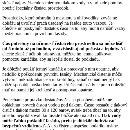
skúsiť najprv čistenie s miernym tlakom vody a v prípade potreby
použiť špeciálny čistiaci prostriedok.
Prostriedky, ktoré odstraňujú mastnotu a uhľovodíky, zvyčajne
dokážu aj uvoľniť prach usadený na fasáde touto väzbou. Je
dôležité im poskytnúť dostatok času na to, aby mohli narušiť väzby
medzi prachom a povrchom fasády.
Čas potrebný na účinnosť čistiaceho prostriedku sa môže líšiť
od 5 minút až po hodinu, v závislosti aj od počasia a teploty.
Ak
chcete zlepšiť účinok prípravku, môžete ho jemne aplikovať
pomocou kartáčika, aby sa lepšie dostal do podkladu.
Je dôležité použiť jemný kartáčik a pracovať s ním opatrne, aby
nedošlo k poškodeniu povrchu fasády. Mechanické čistenie môže
vytvoriť mikroškrabance a mikrotrhliny, zatiaľ čo nadmerný tlak
môže spôsobiť poškodenie farby. Pri čistení fasády je preto dôležité
mať na pamäti jej krehkosť a postupovať opatrne.
Ponechanie prípravku dostatočný čas na pôsobenie môžeme
opláchnuť povrch čistou vodou pod tlakom. Často postačuje tlakový
čistič s tlakom medzi 80 a 120 barov, avšak treba dbať na to, aby
sme ho nepribližovali ku fasáde bližšie ako na 30 cm.
Tlak vody
môže ľahko poškodiť fasádu, preto je dôležité dodržiavať
bezpečnú vzdialenosť.
Ak sa čistenie úspešne podarilo, máme