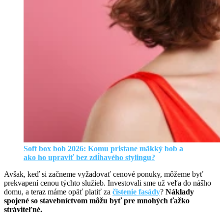
Soft box bob 2026: Komu pristane mäkký bob a
ako ho upraviť bez zdĺhavého stylingu?
Avšak, keď si začneme vyžadovať cenové ponuky, môžeme byť
prekvapení cenou týchto služieb. Investovali sme už veľa do nášho
domu, a teraz máme opäť platiť za
čistenie fasády
?
Náklady
spojené so stavebníctvom môžu byť pre mnohých ťažko
stráviteľné.