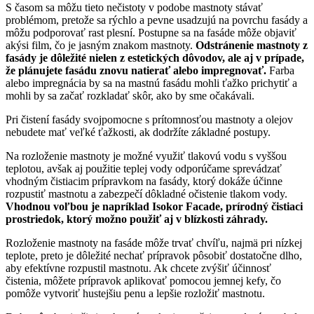
S časom sa môžu tieto nečistoty v podobe mastnoty stávať
problémom, pretože sa rýchlo a pevne usadzujú na povrchu fasády a
môžu podporovať rast plesní. Postupne sa na fasáde môže objaviť
akýsi film, čo je jasným znakom mastnoty.
Odstránenie mastnoty z
fasády je dôležité nielen z estetických dôvodov, ale aj v prípade,
že plánujete fasádu znovu natierať alebo impregnovať.
Farba
alebo impregnácia by sa na mastnú fasádu mohli ťažko prichytiť a
mohli by sa začať rozkladať skôr, ako by sme očakávali.
Pri čistení fasády svojpomocne s prítomnosťou mastnoty a olejov
nebudete mať veľké ťažkosti, ak dodržíte základné postupy.
Na rozloženie mastnoty je možné využiť tlakovú vodu s vyššou
teplotou, avšak aj použitie teplej vody odporúčame sprevádzať
vhodným čistiacim prípravkom na fasády, ktorý dokáže účinne
rozpustiť mastnotu a zabezpečí dôkladné očistenie tlakom vody.
Vhodnou voľbou je napríklad Isokor Facade, prírodný čistiaci
prostriedok, ktorý možno použiť aj v blízkosti záhrady.
Rozloženie mastnoty na fasáde môže trvať chvíľu, najmä pri nízkej
teplote, preto je dôležité nechať prípravok pôsobiť dostatočne dlho,
aby efektívne rozpustil mastnotu. Ak chcete zvýšiť účinnosť
čistenia, môžete prípravok aplikovať pomocou jemnej kefy, čo
pomôže vytvoriť hustejšiu penu a lepšie rozložiť mastnotu.