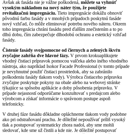
Avšak ak fasáda nie je vážne poškodená,
môžete sa vyhnúť
vysokým nákladom na nový náter tým, že použijete
revitalizačnú impregnáciu.
Tieto impregnácie dokážu obnoviť
pôvodnú farbu fasády a v mnohých prípadoch poskytnú fasáde
nový vzhľad, čo môže eliminovať potrebu nového náteru. Okrem
toho impregnácia chráni fasádu pred ďalším znečistením a to po
dlhú dobu, čím zabezpečuje dlhodobú ochranu a estetický vzhľad
fasády.
Čistenie fasády svojpomocne od čiernych a zelených škvŕn
zvyčajne zahŕňa dve hlavné fázy.
V prvom krokuaplikujete
vhodný čistiaci prípravok pomocou valčeka alebo iného vhodného
nástroja, ako napríklad Isokor Facade Professional (v tomto prípade
je nevyhnutné použiť čistiaci prostriedok, aby sa zabránilo
poškodeniu fasády tlakom vody). Výrobca čistiaceho prípravku
zvyčajne poskytuje pokyny na obale alebo na webovej stránke
týkajúce sa spôsobu aplikácie a doby pôsobenia prípravku. V
prípade nejasností odporúčame konzultovať s predajcom alebo
výrobcom a získať informácie o správnom postupe aspoň
telefonicky.
V druhej fáze fasádu dôkladne opláchneme tlakom vody podobne
ako pri odstraňovaní prachu. Je dôležité nepoužívať príliš vysoký
tlak a postupovať systematicky zhora nadol, aby sme mohli
sledovať, kde sme už čistili a kde nie. Je dôležité postupovať