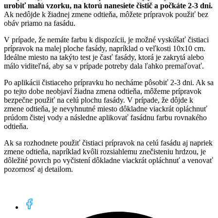
urobiť malú vzorku, na ktorú nanesiete čistič a počkáte 2-3 dni.
Ak nedôjde k žiadnej zmene odtieňa, môžete prípravok použiť bez
obáv priamo na fasádu.
V prípade, že nemáte farbu k dispozícii, je možné vyskúšať čistiaci
prípravok na malej ploche fasády, napríklad o veľkosti 10x10 cm.
Ideálne miesto na takýto test je časť fasády, ktorá je zakrytá alebo
málo viditeľná, aby sa v prípade potreby dala ľahko premaľovať.
Po aplikácii čistiaceho prípravku ho necháme pôsobiť 2-3 dni. Ak sa
po tejto dobe neobjaví žiadna zmena odtieňa, môžeme prípravok
bezpečne použiť na celú plochu fasády. V prípade, že dôjde k
zmene odtieňa, je nevyhnutné miesto dôkladne viackrát opláchnuť
prúdom čistej vody a následne aplikovať fasádnu farbu rovnakého
odtieňa.
Ak sa rozhodnete použiť čistiaci prípravok na celú fasádu aj napriek
zmene odtieňa, napríklad kvôli rozsiahlemu znečisteniu hrdzou, je
dôležité povrch po vyčistení dôkladne viackrát opláchnuť a venovať
pozornosť aj detailom.