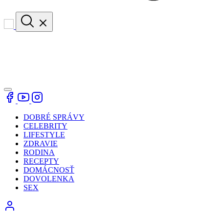
DOBRÉ SPRÁVY
CELEBRITY
LIFESTYLE
ZDRAVIE
RODINA
RECEPTY
DOMÁCNOSŤ
DOVOLENKA
SEX