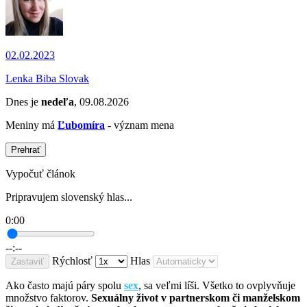
02.02.2023
Lenka Biba Slovak
Dnes je
nedeľa
, 09.08.2026
Meniny má
Ľubomíra
- význam mena
Prehrať
Vypočuť článok
Pripravujem slovenský hlas...
0:00
--:--
Rýchlosť
Hlas
Zastaviť
Ako často majú páry spolu
sex
, sa veľmi líši. Všetko to ovplyvňuje
množstvo faktorov.
Sexuálny život v partnerskom či manželskom