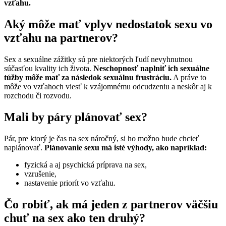
vzťahu.
Aký môže mať vplyv nedostatok sexu vo
vzťahu na partnerov?
Sex a sexuálne zážitky sú pre niektorých ľudí nevyhnutnou
súčasťou kvality ich života.
Neschopnosť naplniť ich sexuálne
túžby môže mať za následok sexuálnu frustráciu.
A práve to
môže vo vzťahoch viesť k vzájomnému odcudzeniu a neskôr aj k
rozchodu či rozvodu.
Mali by páry plánovať sex?
Pár, pre ktorý je čas na sex náročný, si ho možno bude chcieť
naplánovať.
Plánovanie sexu má isté výhody, ako napríklad:
fyzická a aj psychická príprava na sex,
vzrušenie,
nastavenie priorít vo vzťahu.
Čo robiť, ak má jeden z partnerov väčšiu
chuť na sex ako ten druhý?