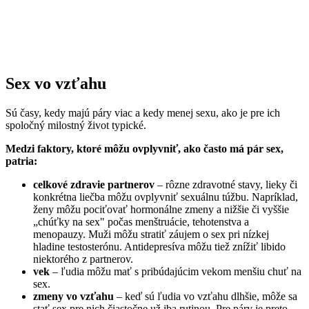
Sex vo vzťahu
Sú časy, kedy majú páry viac a kedy menej sexu, ako je pre ich
spoločný milostný život typické.
Medzi faktory, ktoré môžu ovplyvniť, ako často má pár sex,
patria:
celkové zdravie partnerov
– rôzne zdravotné stavy, lieky či
konkrétna liečba môžu ovplyvniť sexuálnu túžbu. Napríklad,
ženy môžu pociťovať hormonálne zmeny a nižšie či vyššie
„chúťky na sex" počas menštruácie, tehotenstva a
menopauzy. Muži môžu stratiť záujem o sex pri nízkej
hladine testosterónu. Antidepresíva môžu tiež znížiť libido
niektorého z partnerov.
vek
– ľudia môžu mať s pribúdajúcim vekom menšiu chuť na
sex.
zmeny vo vzťahu
– keď sú ľudia vo vzťahu dlhšie, môže sa
stať sex pre nich čiastočne už iba rutinou. Pre páry je preto