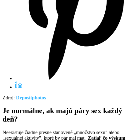
Zdroj:
Depositphotos
Je normálne, ak majú páry sex každý
deň?
Neexistuje žiadne presne stanovené „množstvo sexu" alebo
„sexuálnej aktivity", ktoré by pár mal mať.
Zatiaľ čo výskum