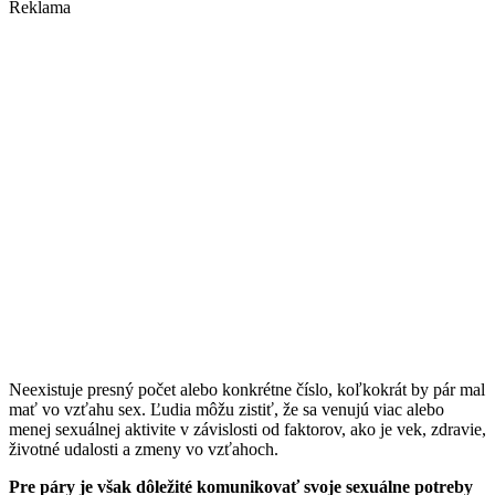
Reklama
Neexistuje presný počet alebo konkrétne číslo, koľkokrát by pár mal
mať vo vzťahu sex. Ľudia môžu zistiť, že sa venujú viac alebo
menej sexuálnej aktivite v závislosti od faktorov, ako je vek, zdravie,
životné udalosti a zmeny vo vzťahoch.
Pre páry je však dôležité komunikovať svoje sexuálne potreby