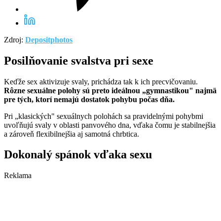
Zdroj:
Depositphotos
Posilňovanie svalstva pri sexe
Keďže sex aktivizuje svaly, prichádza tak k ich precvičovaniu.
Rôzne sexuálne polohy sú preto ideálnou „gymnastikou" najmä
pre tých, ktorí nemajú dostatok pohybu počas dňa.
Pri „klasických" sexuálnych polohách sa pravidelnými pohybmi
uvoľňujú svaly v oblasti panvového dna, vďaka čomu je stabilnejšia
a zároveň flexibilnejšia aj samotná chrbtica.
Dokonalý spánok vďaka sexu
Reklama