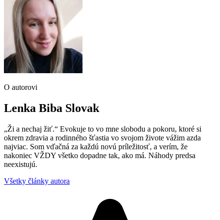
O autorovi
Lenka Biba Slovak
„Ži a nechaj žiť.“ Evokuje to vo mne slobodu a pokoru, ktoré si
okrem zdravia a rodinného šťastia vo svojom živote vážim azda
najviac. Som vďačná za každú novú príležitosť, a verím, že
nakoniec VŽDY všetko dopadne tak, ako má. Náhody predsa
neexistujú.
Všetky články autora