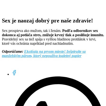
Sex je naozaj dobrý pre naše zdravie!
Sex prospieva ako mužom, tak i ženám.
Podľa odborníkov sex
dokonca aj potláča stres, znižuje krvný tlak a posilňuje imunitu.
Pravidelný sex sa tiež spája s vyššou hladinou protilátok v krvi,
ktoré vás ochránia napríklad pred nachladnutím.
Odporúčame:
Ekológia na prvom mieste! Inšpirujte sa
manželským párom, ktorý nepoužíva toaletný papier