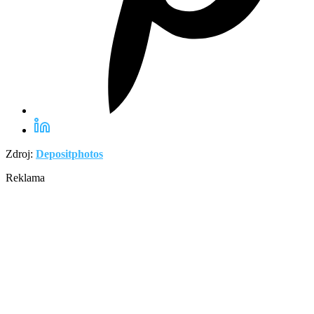
Zdroj:
Depositphotos
Reklama