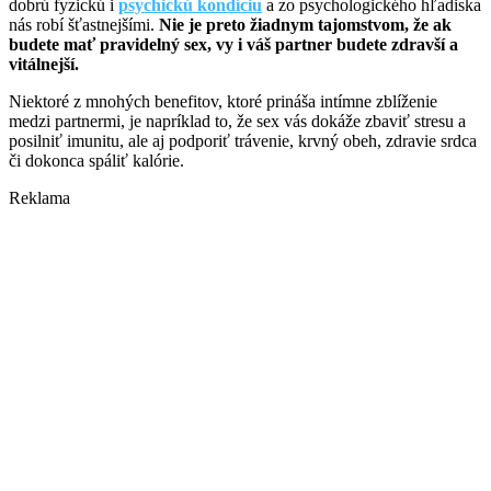
dobrú fyzickú i
psychickú kondíciu
a zo psychologického hľadiska
nás robí šťastnejšími.
Nie je preto žiadnym tajomstvom, že ak
budete mať pravidelný sex, vy i váš partner budete zdravší a
vitálnejší.
Niektoré z mnohých benefitov, ktoré prináša intímne zblíženie
medzi partnermi, je napríklad to, že sex vás dokáže zbaviť stresu a
posilniť imunitu, ale aj podporiť trávenie, krvný obeh, zdravie srdca
či dokonca spáliť kalórie.
Reklama