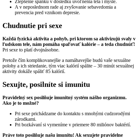
Zlepšenie spánku v dôsledku uvoľnenia tela i mysle.
A v neposlednom rade aj zvyšovanie sebavedomia a
prevencia pred vznikom depresie.
Chudnutie pri sexe
Každá fyzická aktivita a pohyb, pri ktorom sa aktivizujú svaly v
ľudskom tele, nám pomáha spaľovať kalórie – a teda chudnúť!
Pri sexe to platí dvojnásobne.
Pretože čím komplikovanejšie a namáhavejšie budú vaše sexuálne
polohy a ich striedanie, tým viac kalórií spálite – 30 minút sexuálnej
aktivity dokáže spáliť 85 kalórií.
Sexujte, posilníte si imunitu
Pravidelný sex posilňuje imunitný systém nášho organizmu.
Ako je to možné?
Pri sexe prichádzame do kontaktu s mnohými cudzorodými
zárodkami.
Pri bozkávaní si vymeníme v priemere 80 miliónov baktérií.
Práve toto posilňuje našu imunitu! Ak sexujete pravidelne