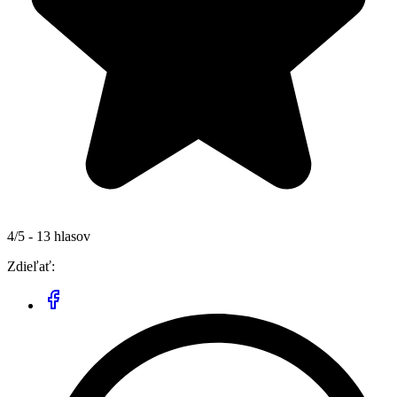
4/5 - 13 hlasov
Zdieľať: