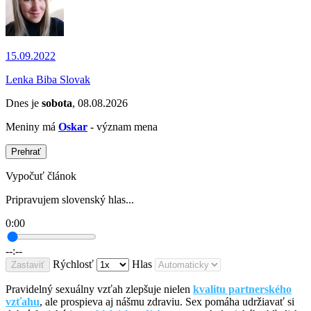
15.09.2022
Lenka Biba Slovak
Dnes je
sobota
, 08.08.2026
Meniny má
Oskar
- význam mena
Prehrať
Vypočuť článok
Pripravujem slovenský hlas...
0:00
--:--
Rýchlosť
Hlas
Zastaviť
Pravidelný sexuálny vzťah zlepšuje nielen
kvalitu partnerského
vzťahu
, ale prospieva aj nášmu zdraviu. Sex pomáha udržiavať si