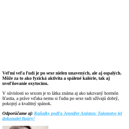
Veľmi veľa ľudí je po sexe nielen unavených, ale aj ospalých.
Môže za to ako fyzická aktivita a spálené kalórie, tak aj
uvoľňovanie oxytocínu.
V súvislosti so sexom je to látka známa aj ako takzvaný hormón
šťastia, a práve vďaka nemu si ľudia po sexe radi užívajú dobrý,
pokojný a kvalitný spánok.
Odporúčame aj:
Raňajky podľa Jennifer Aniston: Tajomstvo jej
dokonalej figúry!