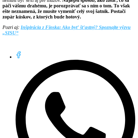
nemusí byť sexi aj pre mužov.
Najlepší spôsob, ako zistiť, čo sa
páči vášmu drahému, je porozprávať sa s ním o tom. To však
ešte neznamená, že musíte vymeniť celý svoj šatník. Postačí
zopár kúskov, z ktorých bude hotový.
Pozri aj:
Inšpirácia z Fínska: Ako byť šťastný? Spoznajte výzvu
„SISU“