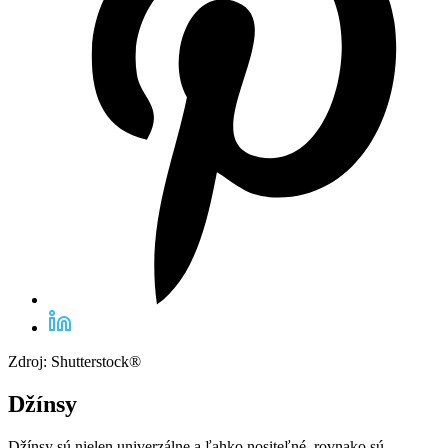
Zdroj: Shutterstock®
Džínsy
Džínsy sú nielen univerzálne a ľahko nositeľné, rovnako sú