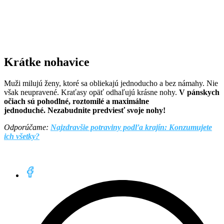
Krátke nohavice
Muži milujú ženy, ktoré sa obliekajú jednoducho a bez námahy. Nie
však neupravené. Kraťasy opäť odhaľujú krásne nohy.
V pánskych
očiach sú pohodlné, roztomilé a maximálne
jednoduché. Nezabudnite predviesť svoje nohy!
Odporúčame:
Najzdravšie potraviny podľa krajín: Konzumujete
ich všetky?