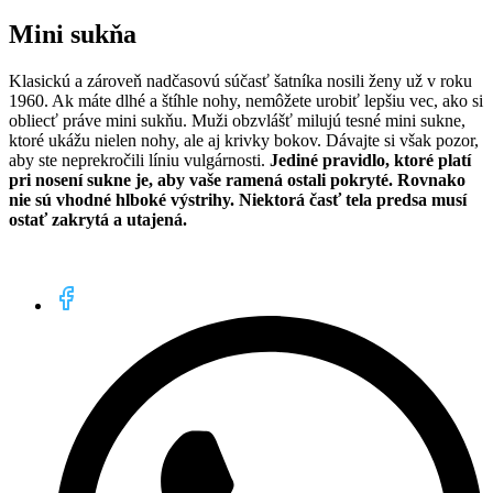
Mini sukňa
Klasickú a zároveň nadčasovú súčasť šatníka nosili ženy už v roku
1960. Ak máte dlhé a štíhle nohy, nemôžete urobiť lepšiu vec, ako si
obliecť práve mini sukňu. Muži obzvlášť milujú tesné mini sukne,
ktoré ukážu nielen nohy, ale aj krivky bokov. Dávajte si však pozor,
aby ste neprekročili líniu vulgárnosti.
Jediné pravidlo, ktoré platí
pri nosení sukne je, aby vaše ramená ostali pokryté. Rovnako
nie sú vhodné hlboké výstrihy. Niektorá časť tela predsa musí
ostať zakrytá a utajená.