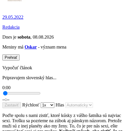
29.05.2022
Redakcia
Dnes je
sobota
, 08.08.2026
Meniny má
Oskar
- význam mena
Prehrať
Vypočuť článok
Pripravujem slovenský hlas...
0:00
--:--
Rýchlosť
Hlas
Zastaviť
Poďte spolu s nami zistiť, ktoré kúsky z vášho šatníka sú najviac
sexi. Trošku sa pozrieme na zúbok aj pánskym názorom. Pretože
muži sú z inej planéty ako my ženy. To, čo je pre nás sexi, ešte