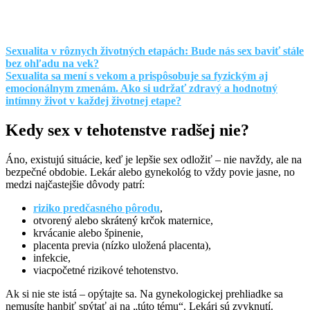
Sexualita v rôznych životných etapách: Bude nás sex baviť stále
bez ohľadu na vek?
Sexualita sa mení s vekom a prispôsobuje sa fyzickým aj
emocionálnym zmenám. Ako si udržať zdravý a hodnotný
intímny život v každej životnej etape?
Kedy sex v tehotenstve radšej nie?
Áno, existujú situácie, keď je lepšie sex odložiť – nie navždy, ale na
bezpečné obdobie. Lekár alebo gynekológ to vždy povie jasne, no
medzi najčastejšie dôvody patrí:
riziko predčasného pôrodu
,
otvorený alebo skrátený krčok maternice,
krvácanie alebo špinenie,
placenta previa (nízko uložená placenta),
infekcie,
viacpočetné rizikové tehotenstvo.
Ak si nie ste istá – opýtajte sa. Na gynekologickej prehliadke sa
nemusíte hanbiť spýtať aj na „túto tému“. Lekári sú zvyknutí.