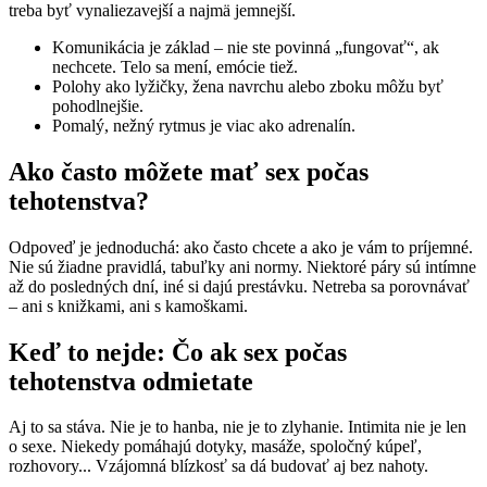
treba byť vynaliezavejší a najmä jemnejší.
Komunikácia je základ – nie ste povinná „fungovať“, ak
nechcete. Telo sa mení, emócie tiež.
Polohy ako lyžičky, žena navrchu alebo zboku môžu byť
pohodlnejšie.
Pomalý, nežný rytmus je viac ako adrenalín.
Ako často môžete mať sex počas
tehotenstva?
Odpoveď je jednoduchá: ako často chcete a ako je vám to príjemné.
Nie sú žiadne pravidlá, tabuľky ani normy. Niektoré páry sú intímne
až do posledných dní, iné si dajú prestávku. Netreba sa porovnávať
– ani s knižkami, ani s kamoškami.
Keď to nejde: Čo ak sex počas
tehotenstva odmietate
Aj to sa stáva. Nie je to hanba, nie je to zlyhanie. Intimita nie je len
o sexe. Niekedy pomáhajú dotyky, masáže, spoločný kúpeľ,
rozhovory... Vzájomná blízkosť sa dá budovať aj bez nahoty.