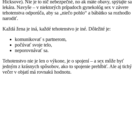
Hicksove). Nie je to nič nebezpečné, no ak máte obavy, spýtajte sa
lekára. Navyše – v niektorých prípadoch gynekológ sex v závere
tehotenstva odporúča, aby sa „niečo pohlo“ a bábätko sa rozhodlo
narodiť.
Každá žena je iná, každé tehotenstvo je iné. Dôležité je:
komunikovať s partnerom,
počúvať svoje telo,
neporovnávať sa.
Tehotenstvo nie je len o výkone, je o spojení – a sex môže byť
jedným z krásnych spôsobov, ako to spojenie prehĺbiť. Ale aj tichý
večer v objatí má rovnakú hodnotu.