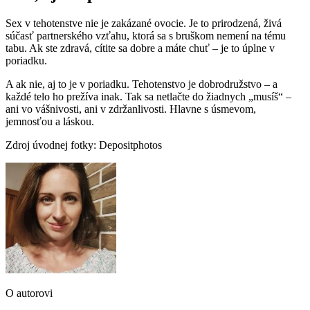
Sex v tehotenstve nie je zakázané ovocie. Je to prirodzená, živá
súčasť partnerského vzťahu, ktorá sa s bruškom nemení na tému
tabu. Ak ste zdravá, cítite sa dobre a máte chuť – je to úplne v
poriadku.
A ak nie, aj to je v poriadku. Tehotenstvo je dobrodružstvo – a
každé telo ho prežíva inak. Tak sa netlačte do žiadnych „musíš“ –
ani vo vášnivosti, ani v zdržanlivosti. Hlavne s úsmevom,
jemnosťou a láskou.
Zdroj úvodnej fotky: Depositphotos
O autorovi