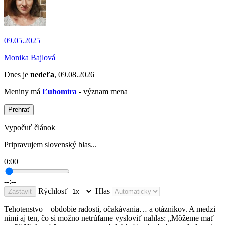
09.05.2025
Monika Bajlová
Dnes je
nedeľa
, 09.08.2026
Meniny má
Ľubomíra
- význam mena
Prehrať
Vypočuť článok
Pripravujem slovenský hlas...
0:00
--:--
Rýchlosť
Hlas
Zastaviť
Tehotenstvo – obdobie radosti, očakávania… a otáznikov. A medzi
nimi aj ten, čo si možno netrúfame vysloviť nahlas: „Môžeme mať