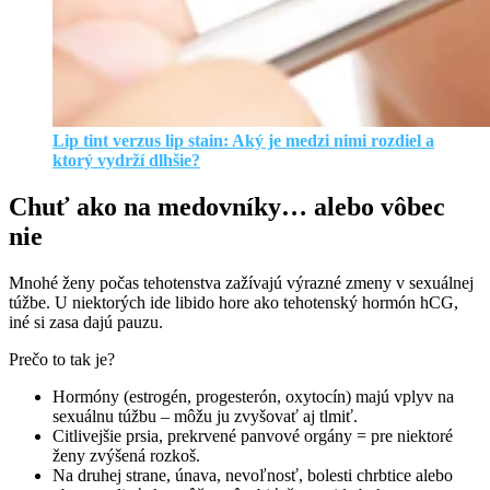
Lip tint verzus lip stain: Aký je medzi nimi rozdiel a
ktorý vydrží dlhšie?
Chuť ako na medovníky… alebo vôbec
nie
Mnohé ženy počas tehotenstva zažívajú výrazné zmeny v sexuálnej
túžbe. U niektorých ide libido hore ako tehotenský hormón hCG,
iné si zasa dajú pauzu.
Prečo to tak je?
Hormóny (estrogén, progesterón, oxytocín) majú vplyv na
sexuálnu túžbu – môžu ju zvyšovať aj tlmiť.
Citlivejšie prsia, prekrvené panvové orgány = pre niektoré
ženy zvýšená rozkoš.
Na druhej strane, únava, nevoľnosť, bolesti chrbtice alebo