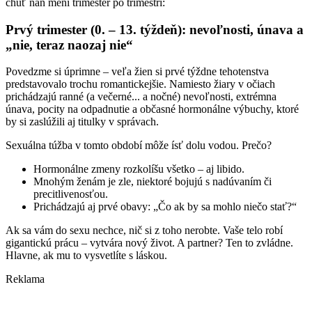
chuť naň mení trimester po trimestri:
Prvý trimester (0. – 13. týždeň): nevoľnosti, únava a
„nie, teraz naozaj nie“
Povedzme si úprimne – veľa žien si prvé týždne tehotenstva
predstavovalo trochu romantickejšie. Namiesto žiary v očiach
prichádzajú ranné (a večerné... a nočné) nevoľnosti, extrémna
únava, pocity na odpadnutie a občasné hormonálne výbuchy, ktoré
by si zaslúžili aj titulky v správach.
Sexuálna túžba v tomto období môže ísť dolu vodou. Prečo?
Hormonálne zmeny rozkolíšu všetko – aj libido.
Mnohým ženám je zle, niektoré bojujú s nadúvaním či
precitlivenosťou.
Prichádzajú aj prvé obavy: „Čo ak by sa mohlo niečo stať?“
Ak sa vám do sexu nechce, nič si z toho nerobte. Vaše telo robí
gigantickú prácu – vytvára nový život. A partner? Ten to zvládne.
Hlavne, ak mu to vysvetlíte s láskou.
Reklama