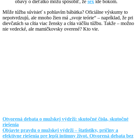
obavy o dieťatko môžu spôsobiť, že
sex
ide bokom.
Môže túžba súvisieť s pohlavím bábätka? Oficiálne výskumy to
nepotvrdzujú, ale mnoho žien má „svoje teórie“ – napríklad, že pri
dievčatách sa cítia viac žensky a cítia väčšiu túžbu. Takže – možno
nie vedecké, ale mamičkovsky overené? Kto vie.
Otvorená debata o mužskej výdrži: skutočné čísla, skutočné
riešenia
Objavte pravdu o mužskej výdrži – štatistiky, príčiny a
efektívne riešenia pre lepší intímny život. Otvorená debata bez