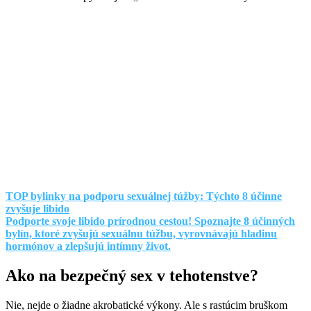
TOP bylinky na podporu sexuálnej túžby: Týchto 8 účinne
zvyšuje libido
Podporte svoje libido prírodnou cestou! Spoznajte 8 účinných
bylín, ktoré zvyšujú sexuálnu túžbu, vyrovnávajú hladinu
hormónov a zlepšujú intímny život.
Ako na bezpečný sex v tehotenstve?
Nie, nejde o žiadne akrobatické výkony. Ale s rastúcim bruškom