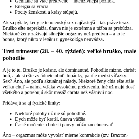
Genitálie sú viac prekrvené = intenzívnejší pôžitok.
Energia sa vracia.
Pocity ženskosti a krásy stúpajú.
Ak sa pýtate, kedy je tehotenský sex najčastejší – tak práve teraz.
Bruško ešte neprekáža, únava nie je extrémna a túžba sa prebúdza.
Niektoré ženy zažívajú silnejšie orgazmy než predtým – a to je
bonus, ktorý nikto v letáku u gynekológa neuvádza.
Tretí trimester (28. – 40. týždeň): veľké bruško, malé
pohodlie
A je to tu. Bruško je krásne, ale dominantné. Pohodlie mizne, chrbát
bolí, a ak si ešte zvládnete obuť topánky, patríte medzi víťazky.
Sex? Áno, ale podľa aktuálnej nálady. Niektoré ženy cítia ešte stále
veľkú chuť – najmä vďaka vysokému prekrveniu. Iné už majú dosť
všetkého a potrebujú skôr masáž chrbta než vášnivú noc.
Pridávajú sa aj fyzické limity:
Niektoré polohy už nie sú pohodlné.
Dych môže byť kratší, únava väčšia.
Časté močenie a bolesti panvy môžu znechucovať.
Áno – orgazmus môže vyvolať mierne kontrakcie (tzv. Braxton-