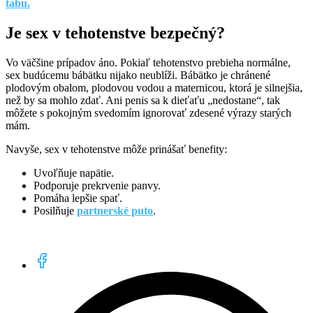
tabu.
Je sex v tehotenstve bezpečný?
Vo väčšine prípadov áno. Pokiaľ tehotenstvo prebieha normálne,
sex budúcemu bábätku nijako neublíži. Bábätko je chránené
plodovým obalom, plodovou vodou a maternicou, ktorá je silnejšia,
než by sa mohlo zdať. Ani penis sa k dieťaťu „nedostane“, tak
môžete s pokojným svedomím ignorovať zdesené výrazy starých
mám.
Navyše, sex v tehotenstve môže prinášať benefity:
Uvoľňuje napätie.
Podporuje prekrvenie panvy.
Pomáha lepšie spať.
Posilňuje
partnerské puto
.