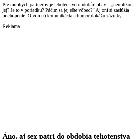
Pre mnohých partnerov je tehotenstvo obdobím obáv – „neublížim
jej? Je to v poriadku? Páčim sa jej ešte vôbec?“ Aj oni si zaslúžia
pochopenie. Otvorená komunikácia a humor dokážu zázraky.
Reklama
Áno, aj sex patrí do obdobia tehotenstva