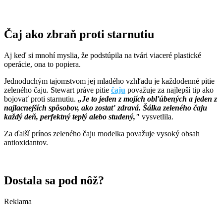
Čaj ako zbraň proti starnutiu
Aj keď si mnohí myslia, že podstúpila na tvári viaceré plastické
operácie, ona to popiera.
Jednoduchým tajomstvom jej mladého vzhľadu je každodenné pitie
zeleného čaju. Stewart práve pitie
čaju
považuje za najlepší tip ako
bojovať proti starnutiu.
„Je to jeden z mojích obľúbených a jeden z
najlacnejších spôsobov, ako zostať zdravá. Šálka zeleného čaju
každý deň, perfektný teplý alebo studený,"
vysvetlila.
Za ďalší prínos zeleného čaju modelka považuje vysoký obsah
antioxidantov.
Dostala sa pod nôž?
Reklama