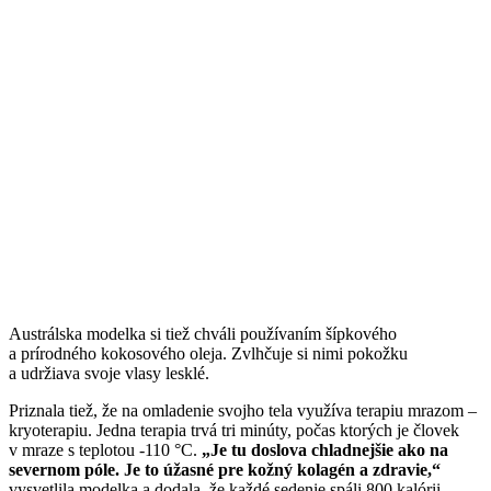
Austrálska modelka si tiež chváli používaním šípkového
a prírodného kokosového oleja. Zvlhčuje si nimi pokožku
a udržiava svoje vlasy lesklé.
Priznala tiež, že na omladenie svojho tela využíva terapiu mrazom –
kryoterapiu. Jedna terapia trvá tri minúty, počas ktorých je človek
v mraze s teplotou -110 °C.
„Je tu doslova chladnejšie ako na
severnom póle. Je to úžasné pre kožný kolagén a zdravie,“
vysvetlila modelka a dodala, že každé sedenie spáli 800 kalórii.