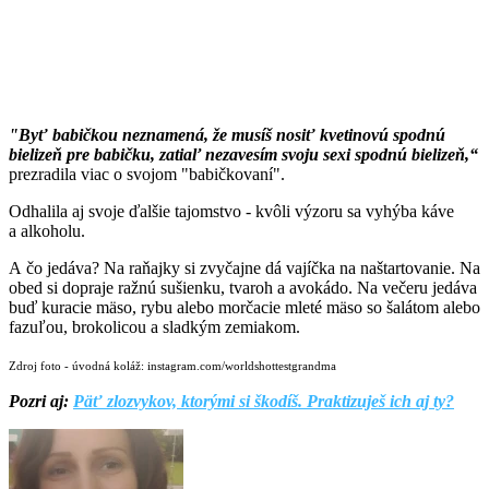
"Byť babičkou neznamená, že musíš nosiť kvetinovú spodnú
bielizeň pre babičku, zatiaľ nezavesím svoju sexi spodnú bielizeň,“
prezradila viac o svojom "babičkovaní".
Odhalila aj svoje ďalšie tajomstvo - kvôli výzoru sa vyhýba káve
a alkoholu.
A čo jedáva? Na raňajky si zvyčajne dá vajíčka na naštartovanie. Na
obed si dopraje ražnú sušienku, tvaroh a avokádo. Na večeru jedáva
buď kuracie mäso, rybu alebo morčacie mleté ​​mäso so šalátom alebo
fazuľou, brokolicou a sladkým zemiakom.
Zdroj foto - úvodná koláž: instagram.com/worldshottestgrandma
Pozri aj:
Päť zlozvykov, ktorými si škodíš. Praktizuješ ich aj ty?