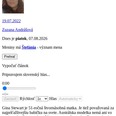
19.07.2022
Zuzana Andrášová
Dnes je
piatok
, 07.08.2026
Meniny má
Štefánia
- význam mena
Prehrať
Vypočuť článok
Pripravujem slovenský hlas...
0:00
--:--
Rýchlosť
Hlas
Zastaviť
Gina Stewart je 51-ročná štvornásobná matka. Je tiež považovaná za
najpríťažlivejšiu babičku na svete. Austrálska modelka nemá ani vo