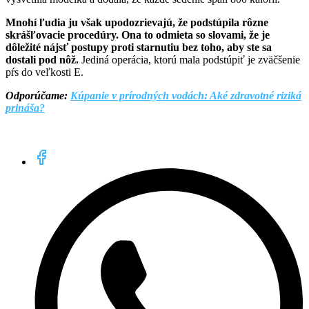
Mnohí ľudia ju však upodozrievajú, že podstúpila rôzne
skrášľovacie procedúry. Ona to odmieta so slovami, že je
dôležité nájsť postupy proti starnutiu bez toho, aby ste sa
dostali pod nôž.
Jediná operácia, ktorú mala podstúpiť je zväčšenie
pŕs do veľkosti E.
Odporúčame:
Kúpanie v prírodných vodách: Aké zdravotné riziká
prináša?