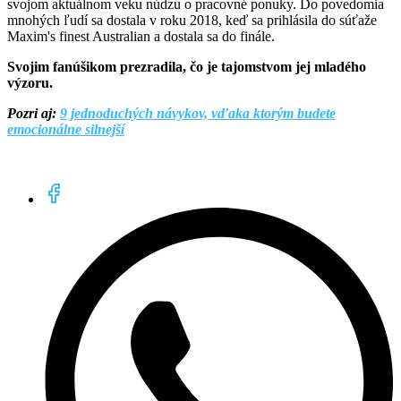
svojom aktuálnom veku núdzu o pracovné ponuky. Do povedomia
mnohých ľudí sa dostala v roku 2018, keď sa prihlásila do súťaže
Maxim's finest Australian a dostala sa do finále.
Svojim fanúšikom prezradila, čo je tajomstvom jej mladého
výzoru.
Pozri aj:
9 jednoduchých návykov, vďaka ktorým budete
emocionálne silnejší