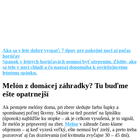
Ako sa v lete dobre vyspať: 7 tipov pre pokojné noci aj počas
horúčav
Spánok v letných horúčavách nemusí byť utrpením. Zistite, ako
sa telo v noci chladí a čo naozaj dopomáha k osviežujúcemu
letnému spánku.
Melón z domácej záhradky? Tu buďme
ešte opatrnejší
Ak pestujete melóny doma, pri zbere sledujte farbu šupky a
spomínanej poľnej škvrny. Skúste sa tiež pozrieť na špirálku
(úponok) najbližšie ku stopke – ak je celkom vysušená, je to signál,
že melón je pripravený na zber.
Melón
v záhrade často klame
objemom – aj keď vyzerá veľký, ešte nemusí byť zrelý, a preto treba
pozorovať aj čas dozrievania (od kvitnutia zvyčajne 30 – 45 dní).