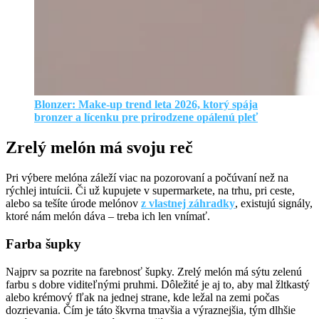
Blonzer: Make-up trend leta 2026, ktorý spája
bronzer a lícenku pre prirodzene opálenú pleť
Zrelý melón má svoju reč
Pri výbere melóna záleží viac na pozorovaní a počúvaní než na
rýchlej intuícii. Či už kupujete v supermarkete, na trhu, pri ceste,
alebo sa tešíte úrode melónov
z vlastnej záhradky
, existujú signály,
ktoré nám melón dáva – treba ich len vnímať.
Farba šupky
Najprv sa pozrite na farebnosť šupky. Zrelý melón má sýtu zelenú
farbu s dobre viditeľnými pruhmi. Dôležité je aj to, aby mal žltkastý
alebo krémový fľak na jednej strane, kde ležal na zemi počas
dozrievania. Čím je táto škvrna tmavšia a výraznejšia, tým dlhšie