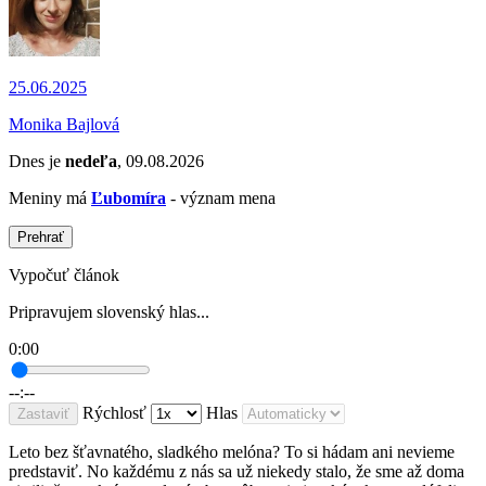
25.06.2025
Monika Bajlová
Dnes je
nedeľa
, 09.08.2026
Meniny má
Ľubomíra
- význam mena
Prehrať
Vypočuť článok
Pripravujem slovenský hlas...
0:00
--:--
Rýchlosť
Hlas
Zastaviť
Leto bez šťavnatého, sladkého melóna? To si hádam ani nevieme
predstaviť. No každému z nás sa už niekedy stalo, že sme až doma