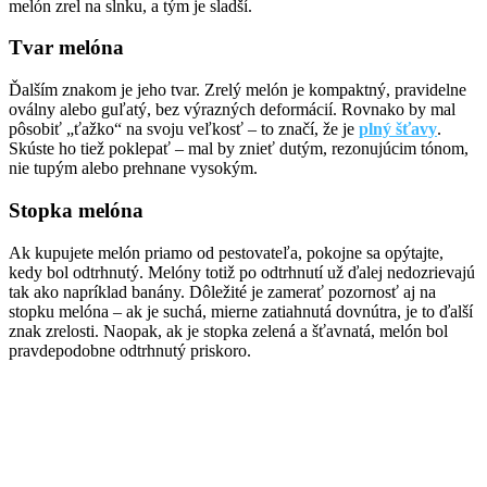
melón zrel na slnku, a tým je sladší.
Tvar melóna
Ďalším znakom je jeho tvar. Zrelý melón je kompaktný, pravidelne
oválny alebo guľatý, bez výrazných deformácií. Rovnako by mal
pôsobiť „ťažko“ na svoju veľkosť – to značí, že je
plný šťavy
.
Skúste ho tiež poklepať – mal by znieť dutým, rezonujúcim tónom,
nie tupým alebo prehnane vysokým.
Stopka melóna
Ak kupujete melón priamo od pestovateľa, pokojne sa opýtajte,
kedy bol odtrhnutý. Melóny totiž po odtrhnutí už ďalej nedozrievajú
tak ako napríklad banány. Dôležité je zamerať pozornosť aj na
stopku melóna – ak je suchá, mierne zatiahnutá dovnútra, je to ďalší
znak zrelosti. Naopak, ak je stopka zelená a šťavnatá, melón bol
pravdepodobne odtrhnutý priskoro.