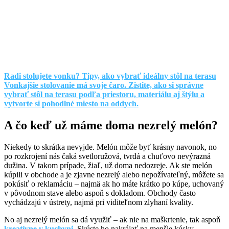
Radi stolujete vonku? Tipy, ako vybrať ideálny stôl na terasu
Vonkajšie stolovanie má svoje čaro. Zistite, ako si správne
vybrať stôl na terasu podľa priestoru, materiálu aj štýlu a
vytvorte si pohodlné miesto na oddych.
A čo keď už máme doma nezrelý melón?
Niekedy to skrátka nevyjde. Melón môže byť krásny navonok, no
po rozkrojení nás čaká svetloružová, tvrdá a chuťovo nevýrazná
dužina. V takom prípade, žiaľ, už doma nedozreje. Ak ste melón
kúpili v obchode a je zjavne nezrelý alebo nepožívateľný, môžete sa
pokúsiť o reklamáciu – najmä ak ho máte krátko po kúpe, uchovaný
v pôvodnom stave alebo aspoň s dokladom. Obchody často
vychádzajú v ústrety, najmä pri viditeľnom zlyhaní kvality.
No aj nezrelý melón sa dá využiť – ak nie na maškrtenie, tak aspoň
kreatívne v kuchyni
. Skúste ho nakrájať na menšie kúsky,