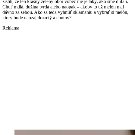
zistili, že ten krásny zelený obor vôbec nie je taký, ako sme dúfali.
Chuť mdlá, dužina tvrdá alebo naopak – akoby to už melón mal
dávno za sebou. Ako sa teda vyhnúť sklamaniu a vybrať si melón,
ktorý bude naozaj dozretý a chutný?
Reklama