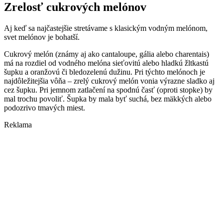
Zrelosť cukrových melónov
Aj keď sa najčastejšie stretávame s klasickým vodným melónom,
svet melónov je bohatší.
Cukrový melón (známy aj ako cantaloupe, gália alebo charentais)
má na rozdiel od vodného melóna sieťovitú alebo hladkú žltkastú
šupku a oranžovú či bledozelenú dužinu. Pri týchto melónoch je
najdôležitejšia vôňa – zrelý cukrový melón vonia výrazne sladko aj
cez šupku. Pri jemnom zatlačení na spodnú časť (oproti stopke) by
mal trochu povoliť. Šupka by mala byť suchá, bez mäkkých alebo
podozrivo tmavých miest.
Reklama