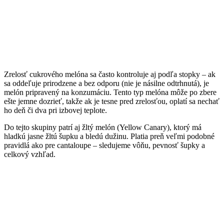
Zrelosť cukrového melóna sa často kontroluje aj podľa stopky – ak
sa oddeľuje prirodzene a bez odporu (nie je násilne odtrhnutá), je
melón pripravený na konzumáciu. Tento typ melóna môže po zbere
ešte jemne dozrieť, takže ak je tesne pred zrelosťou, oplatí sa nechať
ho deň či dva pri izbovej teplote.
Do tejto skupiny patrí aj žltý melón (Yellow Canary), ktorý má
hladkú jasne žltú šupku a bledú dužinu. Platia preň veľmi podobné
pravidlá ako pre cantaloupe – sledujeme vôňu, pevnosť šupky a
celkový vzhľad.