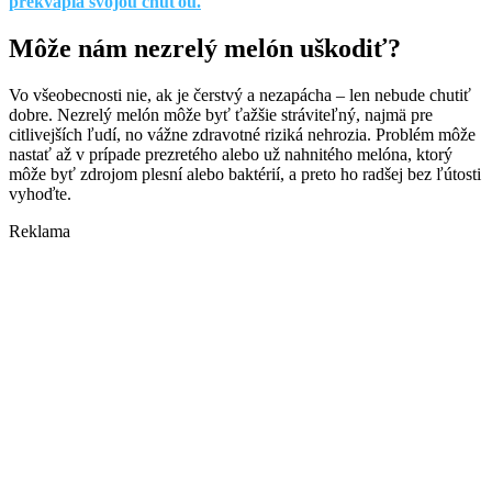
prekvapia svojou chuťou.
Môže nám nezrelý melón uškodiť?
Vo všeobecnosti nie, ak je čerstvý a nezapácha – len nebude chutiť
dobre. Nezrelý melón môže byť ťažšie stráviteľný, najmä pre
citlivejších ľudí, no vážne zdravotné riziká nehrozia. Problém môže
nastať až v prípade prezretého alebo už nahnitého melóna, ktorý
môže byť zdrojom plesní alebo baktérií, a preto ho radšej bez ľútosti
vyhoďte.
Reklama