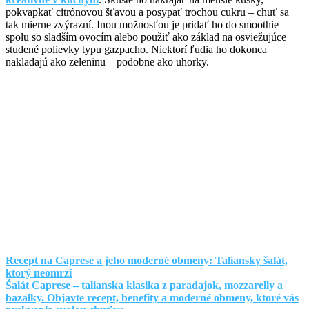
pokvapkať citrónovou šťavou a posypať trochou cukru – chuť sa
tak mierne zvýrazní. Inou možnosťou je pridať ho do smoothie
spolu so sladším ovocím alebo použiť ako základ na osviežujúce
studené polievky typu gazpacho. Niektorí ľudia ho dokonca
nakladajú ako zeleninu – podobne ako uhorky.
Recept na Caprese a jeho moderné obmeny: Taliansky šalát,
ktorý neomrzí
Šalát Caprese – talianska klasika z paradajok, mozzarelly a
bazalky. Objavte recept, benefity a moderné obmeny, ktoré vás