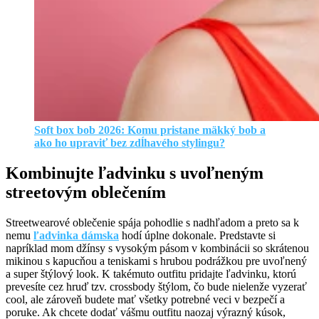
Soft box bob 2026: Komu pristane mäkký bob a
ako ho upraviť bez zdĺhavého stylingu?
Kombinujte ľadvinku s uvoľneným
streetovým oblečením
Streetwearové oblečenie spája pohodlie s nadhľadom a preto sa k
nemu
ľadvinka dámska
hodí úplne dokonale. Predstavte si
napríklad mom džínsy s vysokým pásom v kombinácii so skrátenou
mikinou s kapucňou a teniskami s hrubou podrážkou pre uvoľnený
a super štýlový look. K takémuto outfitu pridajte ľadvinku, ktorú
prevesíte cez hruď tzv. crossbody štýlom, čo bude nielenže vyzerať
cool, ale zároveň budete mať všetky potrebné veci v bezpečí a
poruke. Ak chcete dodať vášmu outfitu naozaj výrazný kúsok,