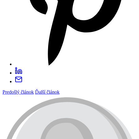
Predošlý článok
Ďalší článok