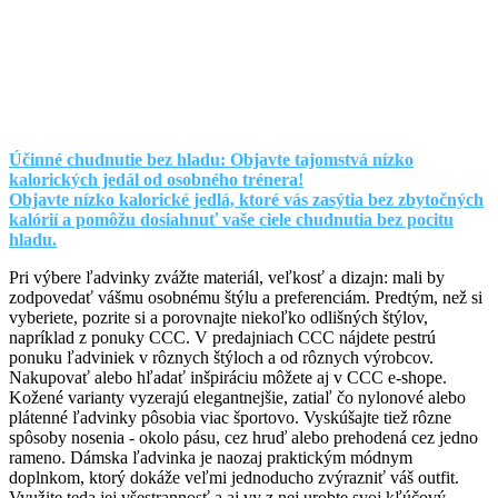
Účinné chudnutie bez hladu: Objavte tajomstvá nízko
kalorických jedál od osobného trénera!
Objavte nízko kalorické jedlá, ktoré vás zasýtia bez zbytočných
kalórií a pomôžu dosiahnuť vaše ciele chudnutia bez pocitu
hladu.
Pri výbere ľadvinky zvážte materiál, veľkosť a dizajn: mali by
zodpovedať vášmu osobnému štýlu a preferenciám. Predtým, než si
vyberiete, pozrite si a porovnajte niekoľko odlišných štýlov,
napríklad z ponuky CCC. V predajniach CCC nájdete pestrú
ponuku ľadviniek v rôznych štýloch a od rôznych výrobcov.
Nakupovať alebo hľadať inšpiráciu môžete aj v CCC e-shope.
Kožené varianty vyzerajú elegantnejšie, zatiaľ čo nylonové alebo
plátenné ľadvinky pôsobia viac športovo. Vyskúšajte tiež rôzne
spôsoby nosenia - okolo pásu, cez hruď alebo prehodená cez jedno
rameno. Dámska ľadvinka je naozaj praktickým módnym
doplnkom, ktorý dokáže veľmi jednoducho zvýrazniť váš outfit.
Využite teda jej všestrannosť a aj vy z nej urobte svoj kľúčový