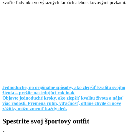
zvoľte ľadvinku vo výrazných farbách alebo s kovovými prvkami.
Jednoduché, no originálne spôsoby, ako zlepšiť kvalitu svojho
života – prežite nasledujúci rok inak
Objavte jednoduché kroky, ako zlepšiť kvalitu života a nájsť
viac radosti. Premena rutín, vďačnosť, offline chvíle či nové
zážitky môžu zmeniť každý deň.
Spestrite svoj športový outfit