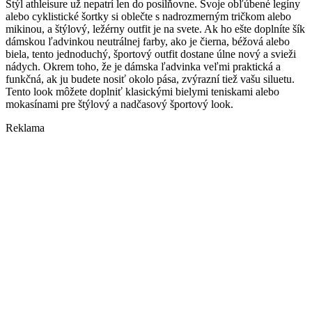
Štýl athleisure už nepatrí len do posilňovne. Svoje obľúbené legíny
alebo cyklistické šortky si oblečte s nadrozmerným tričkom alebo
mikinou, a štýlový, ležérny outfit je na svete. Ak ho ešte doplníte šík
dámskou ľadvinkou neutrálnej farby, ako je čierna, béžová alebo
biela, tento jednoduchý, športový outfit dostane úlne nový a svieži
nádych. Okrem toho, že je dámska ľadvinka veľmi praktická a
funkčná, ak ju budete nosiť okolo pása, zvýrazní tiež vašu siluetu.
Tento look môžete doplniť klasickými bielymi teniskami alebo
mokasínami pre štýlový a nadčasový športový look.
Reklama