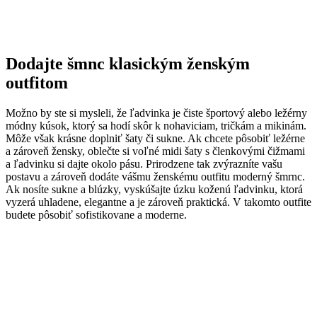
Dodajte šmnc klasickým ženským
outfitom
Možno by ste si mysleli, že ľadvinka je čiste športový alebo ležérny
módny kúsok, ktorý sa hodí skôr k nohaviciam, tričkám a mikinám.
Môže však krásne doplniť šaty či sukne. Ak chcete pôsobiť ležérne
a zároveň žensky, oblečte si voľné midi šaty s členkovými čižmami
a ľadvinku si dajte okolo pásu. Prirodzene tak zvýrazníte vašu
postavu a zároveň dodáte vášmu ženskému outfitu moderný šmrnc.
Ak nosíte sukne a blúzky, vyskúšajte úzku koženú ľadvinku, ktorá
vyzerá uhladene, elegantne a je zároveň praktická. V takomto outfite
budete pôsobiť sofistikovane a moderne.