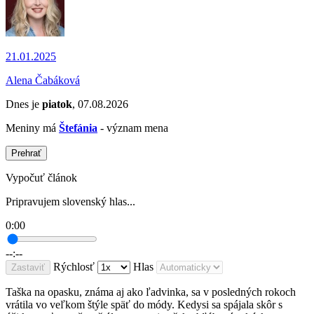
21.01.2025
Alena Čabáková
Dnes je
piatok
, 07.08.2026
Meniny má
Štefánia
- význam mena
Prehrať
Vypočuť článok
Pripravujem slovenský hlas...
0:00
--:--
Rýchlosť
Hlas
Zastaviť
Taška na opasku, známa aj ako ľadvinka, sa v posledných rokoch
vrátila vo veľkom štýle späť do módy. Kedysi sa spájala skôr s