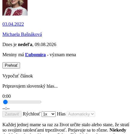
03.04.2022
Michaela Bašnáková
Dnes je
nedeľa
, 09.08.2026
Meniny má
Ľubomíra
- význam mena
Prehrať
Vypočuť článok
Pripravujem slovenský hlas...
0:00
--:--
Rýchlosť
Hlas
Zastaviť
Každej jednej mame sa raz za život určite stalo alebo stane, že stratí
so svojimi ratolesťami trpezlivosť. Prejavuje sa to rôzne.
Niekedy