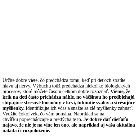
Určite dobre viete, čo predchádza tomu, keď pri deťoch stratíte
hlavu aj nervy. Výbuchu totiž predchádza niekoľko biologických
procesov, ktoré môžete časom celkom dobre rozoznať.
Vieme, že
krik na deti často prichádza náhle, no väčšinou ho predbiehajú
stúpajúce stresové hormóny v krvi, tuhnutie svalov a stresujúce
myšlienky.
Identifikujte ich včas a snažte sa zlé myšlienky zahnať.
Využite čokoľvek, čo vám pomáha. Napríklad sa na
chvíľku poprechádzajte a predýchajte to.
Je dobré dať dieťaťu
najavo, že nie je na vine len ono, ale napríklad aj vaša aktuálna
nálada či rozpoloženie.