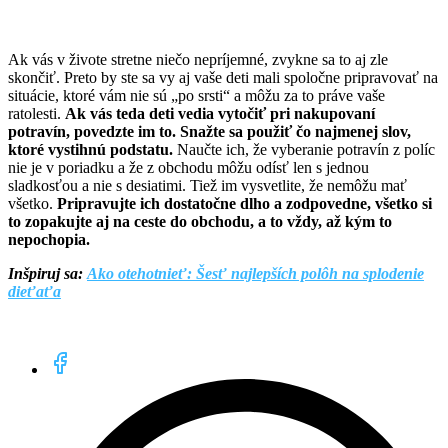
Ak vás v živote stretne niečo nepríjemné, zvykne sa to aj zle
skončiť. Preto by ste sa vy aj vaše deti mali spoločne pripravovať na
situácie, ktoré vám nie sú „po srsti“ a môžu za to práve vaše
ratolesti.
Ak vás teda deti vedia vytočiť pri nakupovaní
potravín, povedzte im to. Snažte sa použiť čo najmenej slov,
ktoré vystihnú podstatu.
Naučte ich, že vyberanie potravín z políc
nie je v poriadku a že z obchodu môžu odísť len s jednou
sladkosťou a nie s desiatimi. Tiež im vysvetlite, že nemôžu mať
všetko.
Pripravujte ich dostatočne dlho a zodpovedne, všetko si
to zopakujte aj na ceste do obchodu, a to vždy, až kým to
nepochopia.
Inšpiruj sa:
Ako otehotnieť: Šesť najlepších polôh na splodenie
dieťaťa