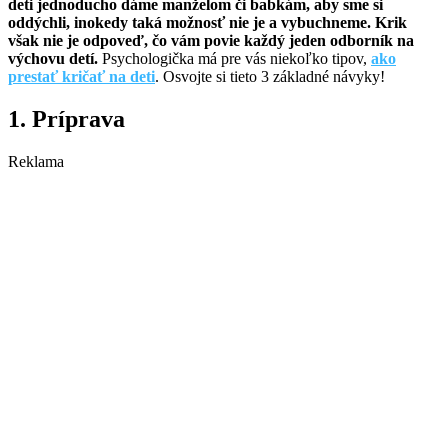
deti jednoducho dáme manželom či babkám, aby sme si
oddýchli, inokedy taká možnosť nie je a vybuchneme. Krik
však nie je odpoveď, čo vám povie každý jeden odborník na
výchovu detí.
Psychologička má pre vás niekoľko tipov,
ako
prestať kričať na deti
. Osvojte si tieto 3 základné návyky!
1. Príprava
Reklama