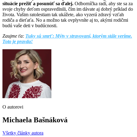
situácie prežiť a posunúť sa ďalej.
Odborníčka radí, aby ste sa za
svoje chyby deťom ospravedlnili, čím im dávate aj dobrý príklad do
života. Vašim ratolestiam tak ukážete, ako vyzerá zdravý vzťah
rodiča a dieťaťa. No a možno tak ovplyvníte aj to, akými rodičmi
budú vaše deti v budúcnosti.
Zaujme ťa:
Tuky sú smrť: Mýty v stravovaní, ktorým stále veríme.
Toto je pravda!
O autorovi
Michaela Bašnáková
Všetky články autora