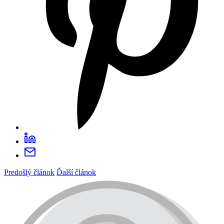
Predošlý článok
Ďalší článok