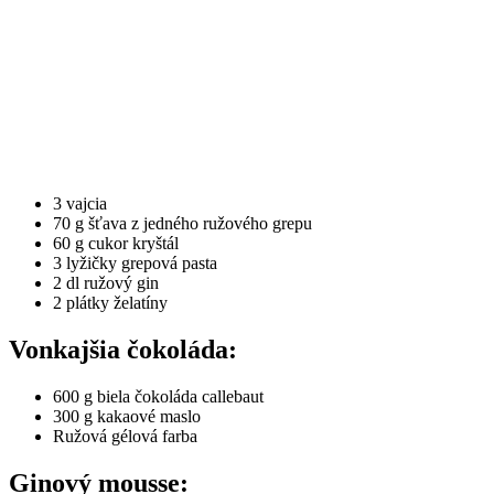
3 vajcia
70 g šťava z jedného ružového grepu
60 g cukor kryštál
3 lyžičky grepová pasta
2 dl ružový gin
2 plátky želatíny
Vonkajšia čokoláda:
600 g biela čokoláda callebaut
300 g kakaové maslo
Ružová gélová farba
Ginový mousse: