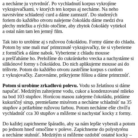
a necháme ju vytvrdnúť. Po vychladnutí korpus vykrojíme
vykrajovačkami, v ktorých ten korpus aj necháme. Na neho
navrstvíme schladený curd a dáme zamraziť. Do studených
foriem do každého otvoru nalejeme čokoládu dáme medzi dva
plechy mriežku a rýchlo otočíme, aby zbytok čokolády vytiekol
a ostal nám tam len jemný film.
Tak isto to urobíme aj s ružovou čokoládou. Formy dáme do chladu.
Potom by sme mali mať primrznuté vykrajovačky, tie si vyberieme
z formičiek a dáme nabok. Vyberieme z chladu mousse
a prešľaháme ho. Preložíme do cukrárskeho vrecka a nachystáme si
silikónové formy s čokoládou. Do nich aplikujeme mousse asi do
trištvrte. Potom do každého otvoru zastrčíme korpus s curdom
z vykrajovačky. Zarovnáme, prikryjeme fóliou a dáme primrznúť.
Potom si urobíme zrkadlovú polevu.
Vodu so želatínou si dáme
napučať. Medzitým zahrejeme vodu, cukor a kondenzované mlieko
na bod 103 stupňov. Horúcou masou zalejeme čokoládu, pridáme
kukuričný sirup, premiešame mixérom a necháme schladnúť na 35
stupňov a prifarbíme ružovou farbou. Potom necháme ešte chvíľu
vychladnúť cca 30 stupňov a môžeme si nachystať kocky z formy.
Do každej zapichneme špáradlo, aby sa nám lepšie vyberali a potom
po jednom hneď omočíme v poleve. Zapichneme do polystyrénu
a necháme stuhnúť. Medzitým si môžeme ozdobiť ostatné kocky –