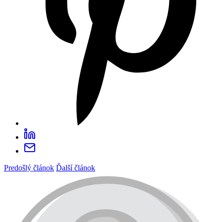
Predošlý článok
Ďalší článok