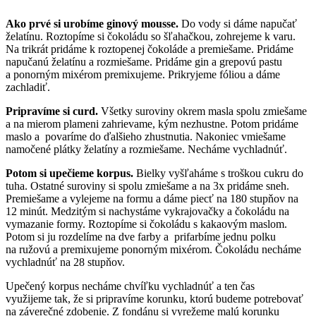
Ako prvé si urobíme ginový mousse.
Do vody si dáme napučať
želatínu. Roztopíme si čokoládu so šľahačkou, zohrejeme k varu.
Na trikrát pridáme k roztopenej čokoláde a premiešame. Pridáme
napučanú želatínu a rozmiešame. Pridáme gin a grepovú pastu
a ponorným mixérom premixujeme. Prikryjeme fóliou a dáme
zachladiť.
Pripravíme si curd.
Všetky suroviny okrem masla spolu zmiešame
a na mierom plameni zahrievame, kým nezhustne. Potom pridáme
maslo a povaríme do ďalšieho zhustnutia. Nakoniec vmiešame
namočené plátky želatíny a rozmiešame. Necháme vychladnúť.
Potom si upečieme korpus.
Bielky vyšľaháme s troškou cukru do
tuha. Ostatné suroviny si spolu zmiešame a na 3x pridáme sneh.
Premiešame a vylejeme na formu a dáme piecť na 180 stupňov na
12 minút. Medzitým si nachystáme vykrajovačky a čokoládu na
vymazanie formy. Roztopíme si čokoládu s kakaovým maslom.
Potom si ju rozdelíme na dve farby a prifarbíme jednu polku
na ružovú a premixujeme ponorným mixérom. Čokoládu necháme
vychladnúť na 28 stupňov.
Upečený korpus necháme chvíľku vychladnúť a ten čas
využijeme tak, že si pripravíme korunku, ktorú budeme potrebovať
na záverečné zdobenie. Z fondánu si vyrežeme malú korunku