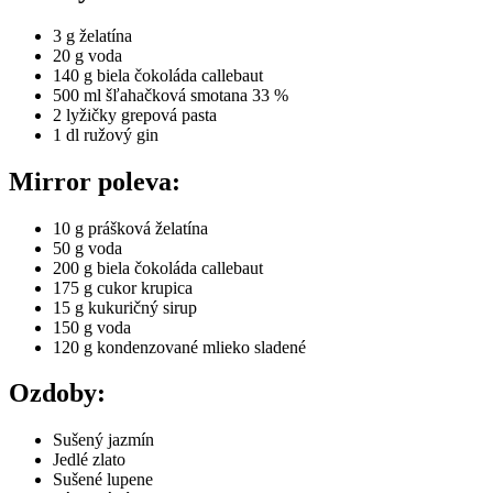
3 g želatína
20 g voda
140 g biela čokoláda callebaut
500 ml šľahačková smotana 33 %
2 lyžičky grepová pasta
1 dl ružový gin
Mirror poleva:
10 g prášková želatína
50 g voda
200 g biela čokoláda callebaut
175 g cukor krupica
15 g kukuričný sirup
150 g voda
120 g kondenzované mlieko sladené
Ozdoby:
Sušený jazmín
Jedlé zlato
Sušené lupene