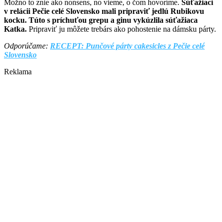
Možno to znie ako nonsens, no vieme, o čom hovoríme.
Súťažiaci
v relácii Pečie celé Slovensko mali pripraviť jedlú Rubikovu
kocku. Túto s príchuťou grepu a ginu vykúzlila súťažiaca
Katka.
Pripraviť ju môžete trebárs ako pohostenie na dámsku párty.
Odporúčame: ​
RECEPT: Punčové párty cakesicles z Pečie celé
Slovensko
Reklama