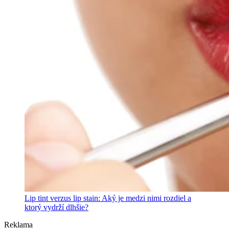
Lip tint verzus lip stain: Aký je medzi nimi rozdiel a
ktorý vydrží dlhšie?
Reklama