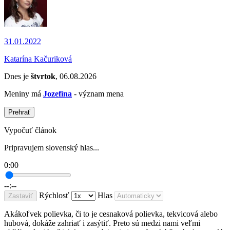
31.01.2022
Katarína Kačuriková
Dnes je
štvrtok
, 06.08.2026
Meniny má
Jozefína
- význam mena
Prehrať
Vypočuť článok
Pripravujem slovenský hlas...
0:00
--:--
Rýchlosť
Hlas
Zastaviť
Akákoľvek polievka, či to je cesnaková polievka, tekvicová alebo
hubová, dokáže zahriať i zasýtiť. Preto sú medzi nami veľmi