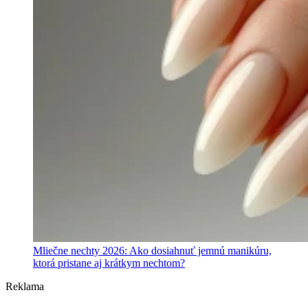
Mliečne nechty 2026: Ako dosiahnuť jemnú manikúru,
ktorá pristane aj krátkym nechtom?
Reklama