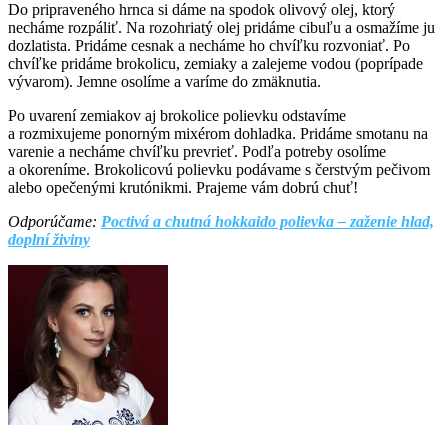
Do pripraveného hrnca si dáme na spodok olivový olej, ktorý
necháme rozpáliť. Na rozohriatý olej pridáme cibuľu a osmažíme ju
dozlatista. Pridáme cesnak a necháme ho chvíľku rozvoniať. Po
chvíľke pridáme brokolicu, zemiaky a zalejeme vodou (poprípade
vývarom). Jemne osolíme a varíme do zmäknutia.
Po uvarení zemiakov aj brokolice polievku odstavíme
a rozmixujeme ponorným mixérom dohladka. Pridáme smotanu na
varenie a necháme chvíľku prevrieť. Podľa potreby osolíme
a okoreníme. Brokolicovú polievku podávame s čerstvým pečivom
alebo opečenými krutónikmi. Prajeme vám dobrú chuť!
Odporúčame:
Poctivá a chutná hokkaido polievka – zaženie hlad,
doplní živiny