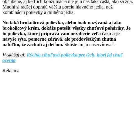
obľúbené, aj keď ich konzumácia nie je u nás taká častá, ako sa zdá.
Mnohí si radšej doprajú väčšiu porciu hlavného jedla, než
kombináciu polievky a druhého jedla.
No taká brokolicová polievka, alebo inak nazývaná aj ako
brokolicový krém, dokáže potešiť všetky chuťové poháriky. Je
to polievka, ktorej príprava vám nezaberie veľa času a je
navyše sýta, pomerne zdravá, ale predovšetkým chutná
natoľko, že zachutí aj deťom.
Skúste im ju naservírovať.
Vyskúšaj aj:
Rýchla cibuľová polievka pre tých, ktorí jej chuť
ocenia
Reklama