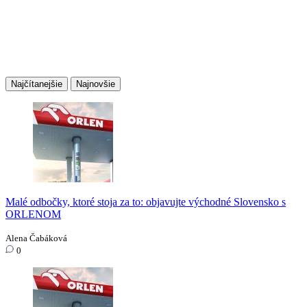
Najčítanejšie
Najnovšie
Malé odbočky, ktoré stoja za to: objavujte východné Slovensko s
ORLENOM
Alena Čabáková
0