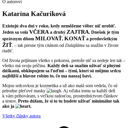
O autorovi
Katarína Kačuriková
Existujú dva dni v roku, kedy nemôžeme vôbec nič urobiť.
VČERA
ZAJTRA
Jeden sa volá
a druhý
. Dnešok je tým
MILOVAŤ
KONAŤ
správnym dňom
,
a predovšetkým
ŽIŤ
. – tak presne tým citátom od
Dalajlámu
sa snažím v živote
riadiť.
Od života prijímam všetko s pokorou, pretože nič sa nedeje len tak –
všetko má svoju príčinu.
Každý deň sa snažím užívať si plnými
dúškami, obklopujem sa ľuďmi – tými, ktorí sú môjmu srdcu
najbližší a hlavne robím to, čo ma naozaj baví.
Mojou srdcovkou je kozmetika a už ako malá som vedela, čo sú
prírodne pleťové masky
. Aj vďaka tomu sa každý deň
k vám prihováram, s veľkou radosťou, prostredníctvom článkov
a testov.
Preto dúfam, že si to tu budete užívať minimálne tak
ako ja
.
Všetky články autora