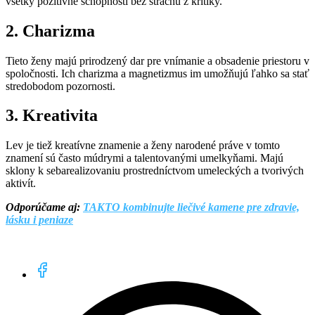
všetky pozitívne schopnosti bez strachu z kritiky.
2. Charizma
Tieto ženy majú prirodzený dar pre vnímanie a obsadenie priestoru v
spoločnosti. Ich charizma a magnetizmus im umožňujú ľahko sa stať
stredobodom pozornosti.
3. Kreativita
Lev je tiež kreatívne znamenie a ženy narodené práve v tomto
znamení sú často múdrymi a talentovanými umelkyňami. Majú
sklony k sebarealizovaniu prostredníctvom umeleckých a tvorivých
aktivít.
Odporúčame aj:
TAKTO kombinujte liečivé kamene pre zdravie,
lásku i peniaze