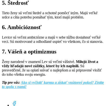
5. Štedrosť
Tieto ženy sú veľmi štedré a ochotné pomôcť iným. Majú veľké
srdce a cítia potrebu pomáhať tým, ktorí majú problém.
6. Ambicióznosť
Levice sú veľmi ambiciózne a majú v sebe túžbu dosiahnuť veľké
veci. Sú motivované a odhodlané uspieť vo všetkom, čo si stanovia.
7. Vášeň a optimizmus
Ženy narodené v znamení Lev sú veľmi vášnivé.
Milujú život a
vždy hľadajú nové zážitky, ktoré by ich naplnili.
Sú
presvedčené, že sa oplatí snívať o najlepšom a sú pripravené vložiť
do toho všetku svoju energiu.
Tip pre vás:
Ako si vyčistiť karmu a získať vnútorný pokoj? Zistite
to spolu s nami!