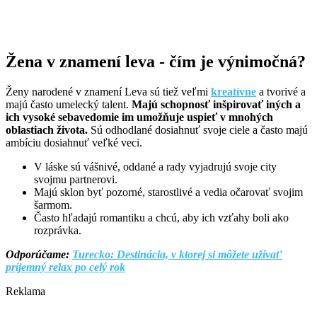
Žena v znamení leva - čím je výnimočná?
Ženy narodené v znamení Leva sú tiež veľmi
kreatívne
a tvorivé a
majú často umelecký talent.
Majú schopnosť inšpirovať iných a
ich vysoké sebavedomie im umožňuje uspieť v mnohých
oblastiach života.
Sú odhodlané dosiahnuť svoje ciele a často majú
ambíciu dosiahnuť veľké veci.
V láske sú vášnivé, oddané a rady vyjadrujú svoje city
svojmu partnerovi.
Majú sklon byť pozorné, starostlivé a vedia očarovať svojim
šarmom.
Často hľadajú romantiku a chcú, aby ich vzťahy boli ako
rozprávka.
Odporúčame:
Turecko: Destinácia, v ktorej si môžete užívať
príjemný relax po celý rok
Reklama