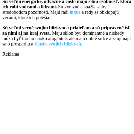
Sú veľmi energické, odvážne a často majú silnú osobnosť, ktorá
ich robí vodcami a lídrami.
Sú výrazné a snažia sa byť
stredobodom pozornosti. Majú radi
luxus
a rady sa obklopujú
vecami, ktoré ich potešia.
Sú veľmi verné svojim blízkym a priateľom a sú pripravené ísť
za nimi aj na kraj sveta.
Majú sklon byť dominantné a niekedy
môžu byť trochu naoko arogantné, ale majú dobré srdce a zaujímajú
sa o prosperitu a
šťastie svojich blízkych
.
Reklama