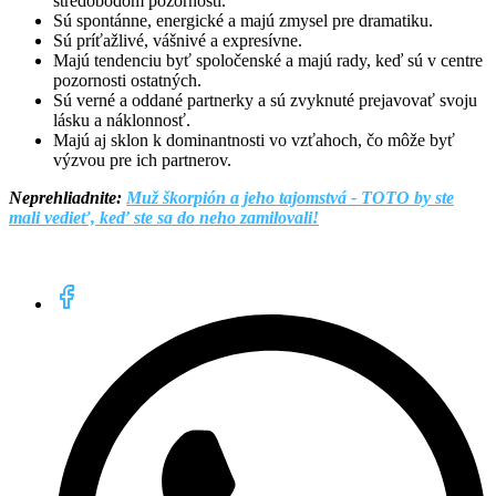
stredobodom pozornosti.
Sú spontánne, energické a majú zmysel pre dramatiku.
Sú príťažlivé, vášnivé a expresívne.
Majú tendenciu byť spoločenské a majú rady, keď sú v centre
pozornosti ostatných.
Sú verné a oddané partnerky a sú zvyknuté prejavovať svoju
lásku a náklonnosť.
Majú aj sklon k dominantnosti vo vzťahoch, čo môže byť
výzvou pre ich partnerov.
Neprehliadnite:
Muž škorpión a jeho tajomstvá - TOTO by ste
mali vedieť, keď ste sa do neho zamilovali!