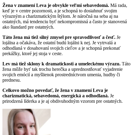
Žena v znamení Leva je obvykle veľmi sebavedomá.
Má rada,
keď je v centre pozornosti, a je schopná to dosiahnuť svojim
výrazným a charizmatickým štýlom. Je náročná na seba aj na
ostatných, má tendenciu byť nekompromisná a často je stanovená
ako štandard pre ostatných.
Táto žena má tiež silný zmysel pre spravodlivosť a česť.
Je
lojálna a očakáva, že ostatní budú lojálni k nej. Je vytrvalá a
odhodlaná v dosahovaní svojich cieľov a je schopná prekonať
prekážky, ktoré jej stoja v ceste.
Lev má tiež sklony k dramatickosti a umeleckému výrazu.
Táto
žena môže byť tak trochu herečka a uprednostňovať vyjadrenie
svojich emócií a myšlienok prostredníctvom umenia, hudby či
prednesu.
Celkovo možno povedať, že žena v znamení Leva je
charizmatická, sebavedomá, energická a odhodlaná.
Je
prirodzená líderka a je aj obdivuhodným vzorom pre ostatných.