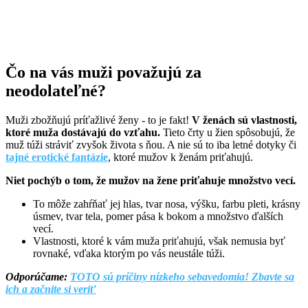
Čo na vás muži považujú za
neodolateľné?
Muži zbožňujú príťažlivé ženy - to je fakt!
V ženách sú vlastnosti,
ktoré muža dostávajú do vzťahu.
Tieto črty u žien spôsobujú, že
muž túži stráviť zvyšok života s ňou. A nie sú to iba letné dotyky či
tajné erotické fantázie
, ktoré mužov k ženám priťahujú.
Niet pochýb o tom, že mužov na žene priťahuje množstvo vecí.
To môže zahŕňať jej hlas, tvar nosa, výšku, farbu pleti, krásny
úsmev, tvar tela, pomer pása k bokom a množstvo ďalších
vecí.
Vlastnosti, ktoré k vám muža priťahujú, však nemusia byť
rovnaké, vďaka ktorým po vás neustále túži.
Odporúčame:
TOTO sú príčiny nízkeho sebavedomia! Zbavte sa
ich a začnite si veriť