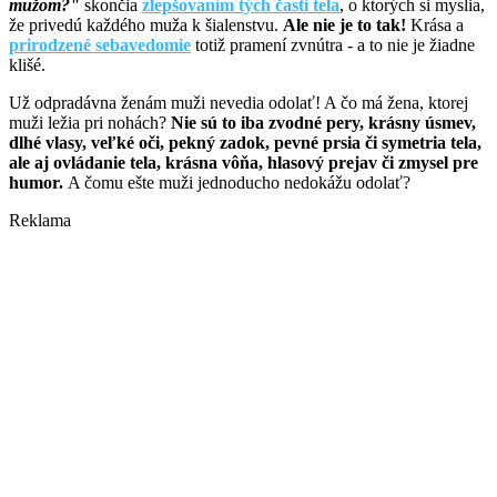
mužom?"
skončia
zlepšovaním tých častí tela
, o ktorých si myslia,
že privedú každého muža k šialenstvu.
Ale nie je to tak!
Krása a
prirodzené sebavedomie
totiž pramení zvnútra - a to nie je žiadne
klišé.
Už odpradávna ženám muži nevedia odolať! A čo má žena, ktorej
muži ležia pri nohách?
Nie sú to iba zvodné pery, krásny úsmev,
dlhé vlasy, veľké oči, pekný zadok, pevné prsia či symetria tela,
ale aj ovládanie tela, krásna vôňa, hlasový prejav či zmysel pre
humor.
A čomu ešte muži jednoducho nedokážu odolať?
Reklama