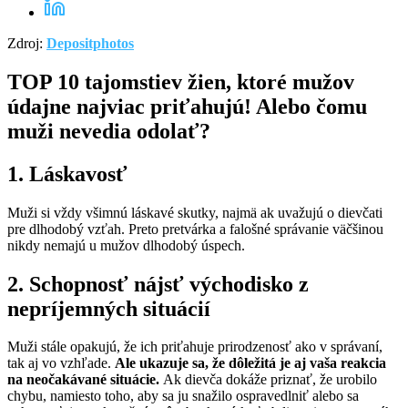
Zdroj:
Depositphotos
TOP 10 tajomstiev žien, ktoré mužov
údajne najviac priťahujú! Alebo čomu
muži nevedia odolať?
1. Láskavosť
Muži si vždy všimnú láskavé skutky, najmä ak uvažujú o dievčati
pre dlhodobý vzťah. Preto pretvárka a falošné správanie väčšinou
nikdy nemajú u mužov dlhodobý úspech.
2. Schopnosť nájsť východisko z
nepríjemných situácií
Muži stále opakujú, že ich priťahuje prirodzenosť ako v správaní,
tak aj vo vzhľade.
Ale ukazuje sa, že dôležitá je aj vaša reakcia
na neočakávané situácie.
Ak dievča dokáže priznať, že urobilo
chybu, namiesto toho, aby sa ju snažilo ospravedlniť alebo sa