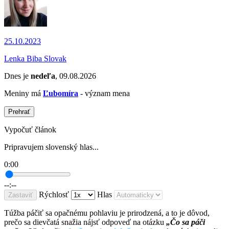
25.10.2023
Lenka Biba Slovak
Dnes je
nedeľa
, 09.08.2026
Meniny má
Ľubomíra
- význam mena
Prehrať
Vypočuť článok
Pripravujem slovenský hlas...
0:00
--:--
Rýchlosť
Hlas
Zastaviť
Túžba páčiť sa opačnému pohlaviu je prirodzená, a to je dôvod,
prečo sa dievčatá snažia nájsť odpoveď na otázku
„Čo sa páči