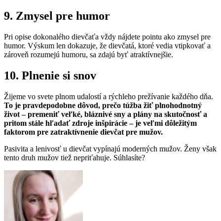
9. Zmysel pre humor
Pri opise dokonalého dievčaťa vždy nájdete pointu ako zmysel pre
humor. Výskum len dokazuje, že dievčatá, ktoré vedia vtipkovať a
zároveň rozumejú humoru, sa zdajú byť atraktívnejšie.
10. Plnenie si snov
Žijeme vo svete plnom udalostí a rýchleho prežívanie každého dňa.
To je pravdepodobne dôvod, prečo túžba žiť plnohodnotný
život – premeniť veľké, bláznivé sny a plány na skutočnosť a
pritom stále hľadať zdroje inšpirácie – je veľmi dôležitým
faktorom pre zatraktívnenie dievčat pre mužov.
Pasivita a lenivosť u dievčat vypínajú moderných mužov. Ženy však
tento druh mužov tiež nepriťahuje. Súhlasíte?