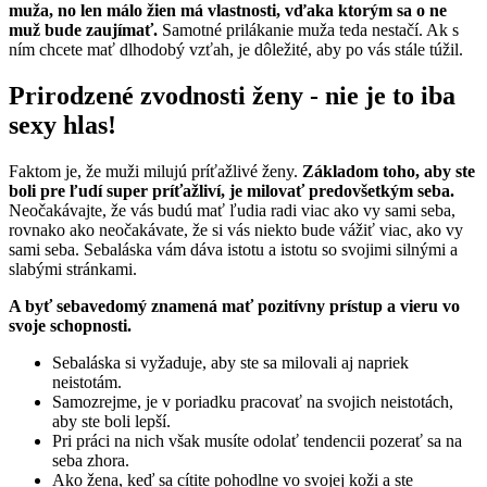
muža, no len málo žien má vlastnosti, vďaka ktorým sa o ne
muž bude zaujímať.
Samotné prilákanie muža teda nestačí. Ak s
ním chcete mať dlhodobý vzťah, je dôležité, aby po vás stále túžil.
Prirodzené zvodnosti ženy - nie je to iba
sexy hlas!
Faktom je, že muži milujú príťažlivé ženy.
Základom toho, aby ste
boli pre ľudí super príťažliví, je milovať predovšetkým seba.
Neočakávajte, že vás budú mať ľudia radi viac ako vy sami seba,
rovnako ako neočakávate, že si vás niekto bude vážiť viac, ako vy
sami seba. Sebaláska vám dáva istotu a istotu so svojimi silnými a
slabými stránkami.
A byť sebavedomý znamená mať pozitívny prístup a vieru vo
svoje schopnosti.
Sebaláska si vyžaduje, aby ste sa milovali aj napriek
neistotám.
Samozrejme, je v poriadku pracovať na svojich neistotách,
aby ste boli lepší.
Pri práci na nich však musíte odolať tendencii pozerať sa na
seba zhora.
Ako žena, keď sa cítite pohodlne vo svojej koži a ste