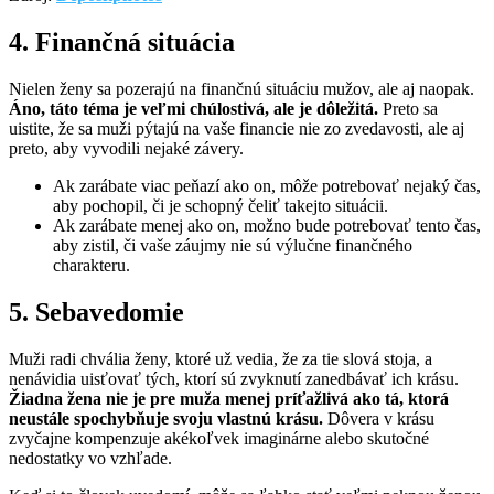
4. Finančná situácia
Nielen ženy sa pozerajú na finančnú situáciu mužov, ale aj naopak.
Áno, táto téma je veľmi chúlostivá, ale je dôležitá.
Preto sa
uistite, že sa muži pýtajú na vaše financie nie zo zvedavosti, ale aj
preto, aby vyvodili nejaké závery.
Ak zarábate viac peňazí ako on, môže potrebovať nejaký čas,
aby pochopil, či je schopný čeliť takejto situácii.
Ak zarábate menej ako on, možno bude potrebovať tento čas,
aby zistil, či vaše záujmy nie sú výlučne finančného
charakteru.
5. Sebavedomie
Muži radi chvália ženy, ktoré už vedia, že za tie slová stoja, a
nenávidia uisťovať tých, ktorí sú zvyknutí zanedbávať ich krásu.
Žiadna žena nie je pre muža menej príťažlivá ako tá, ktorá
neustále spochybňuje svoju vlastnú krásu.
Dôvera v krásu
zvyčajne kompenzuje akékoľvek imaginárne alebo skutočné
nedostatky vo vzhľade.