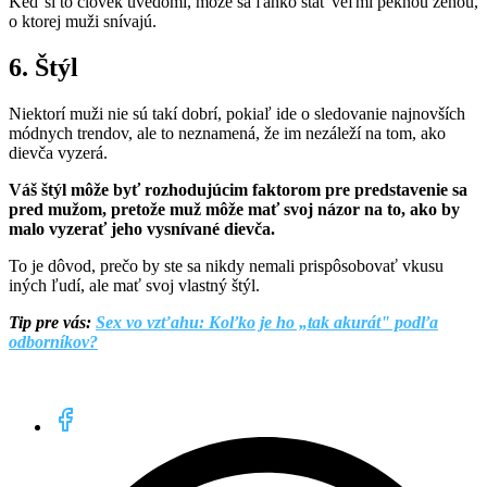
Keď si to človek uvedomí, môže sa ľahko stať veľmi peknou ženou,
o ktorej muži snívajú.
6. Štýl
Niektorí muži nie sú takí dobrí, pokiaľ ide o sledovanie najnovších
módnych trendov, ale to neznamená, že im nezáleží na tom, ako
dievča vyzerá.
Váš štýl môže byť rozhodujúcim faktorom pre predstavenie sa
pred mužom, pretože muž môže mať svoj názor na to, ako by
malo vyzerať jeho vysnívané dievča.
To je dôvod, prečo by ste sa nikdy nemali prispôsobovať vkusu
iných ľudí, ale mať svoj vlastný štýl.
Tip pre vás:
Sex vo vzťahu: Koľko je ho „tak akurát" podľa
odborníkov?