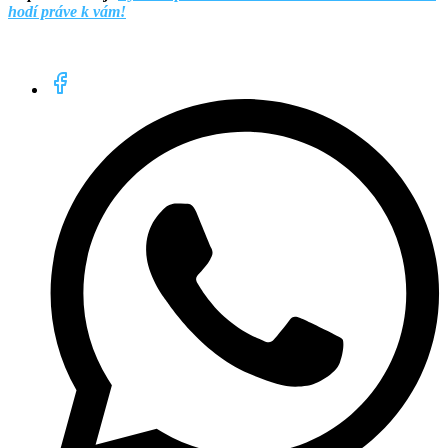
hodí práve k vám!