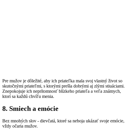
Pre mužov je dôležité, aby ich priateľka mala svoj vlastný život so
skutočnými priateľmi, s ktorými prešla dobrými aj zlými stiuáciami.
Znepokojuje ich neprítomnosť blízkeho priateľa a veľa známych,
ktorí sa každú chvíľu menia.
8. Smiech a emócie
Bez mnohých slov - dievčatá, ktoré sa neboja ukázať svoje emócie,
vždy očaria mužov.