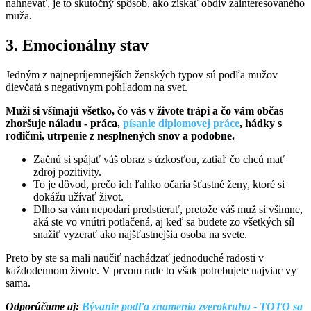
nahnevať, je to skutočný spôsob, ako získať obdiv zainteresovaného
muža.
3. Emocionálny stav
Jedným z najnepríjemnejších ženských typov sú podľa mužov
dievčatá s negatívnym pohľadom na svet.
Muži si všímajú všetko, čo vás v živote trápi a čo vám občas
zhoršuje náladu - práca,
písanie diplomovej práce
, hádky s
rodičmi, utrpenie z nesplnených snov a podobne.
Začnú si spájať váš obraz s úzkosťou, zatiaľ čo chcú mať
zdroj pozitivity.
To je dôvod, prečo ich ľahko očaria šťastné ženy, ktoré si
dokážu užívať život.
Dlho sa vám nepodarí predstierať, pretože váš muž si všimne,
aká ste vo vnútri potlačená, aj keď sa budete zo všetkých síl
snažiť vyzerať ako najšťastnejšia osoba na svete.
Preto by ste sa mali naučiť nachádzať jednoduché radosti v
každodennom živote. V prvom rade to však potrebujete najviac vy
sama.
Odporúčame aj:
Bývanie podľa znamenia zverokruhu - TOTO sa