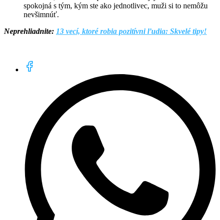
spokojná s tým, kým ste ako jednotlivec, muži si to nemôžu
nevšimnúť.
Neprehliadnite:
13 vecí, ktoré robia pozitívni ľudia: Skvelé tipy!