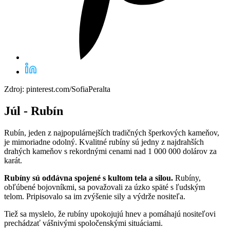
Zdroj: pinterest.com/SofiaPeralta
Júl - Rubín
Rubín, jeden z najpopulárnejších tradičných šperkových kameňov,
je mimoriadne odolný. Kvalitné rubíny sú jedny z najdrahších
drahých kameňov s rekordnými cenami nad 1 000 000 dolárov za
karát.
Rubíny sú oddávna spojené s kultom tela a silou.
Rubíny,
obľúbené bojovníkmi, sa považovali za úzko späté s ľudským
telom. Pripisovalo sa im zvýšenie sily a výdrže nositeľa.
Tiež sa myslelo, že rubíny upokojujú hnev a pomáhajú nositeľovi
prechádzať vášnivými spoločenskými situáciami.