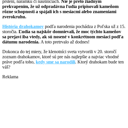
prsteni, náramku či náušniciach.
Nie je preto žiadnym
prekvapením, že už odpradávna ľudia pripisovali kameňom
rôzne schopnosti a spájali ich s mesiacmi alebo znameniami
zverokruhu.
História drahokamov
podľa narodenia pochádza z Poľska už z 15.
storočia.
Ľudia sa najskôr domnievali, že moc týchto kameňov
sa prejaví iba vtedy, ak sú nosené v konkrétnom mesiaci podľa
dátumu narodenia.
A toto pretrvalo až dodnes!
Dokonca do tej miery, že klenotníci sveta vytvorili v 20. storočí
zoznam drahokamov, ktoré sú pre nás najlepšie a najviac vhodné
práve podľa toho,
kedy sme sa narodili
. Ktorý drahokam bude ten
váš?
Reklama