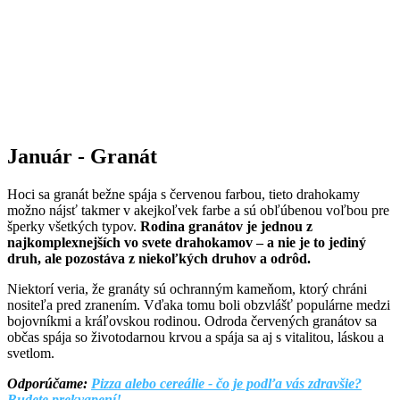
Január - Granát
Hoci sa granát bežne spája s červenou farbou, tieto drahokamy
možno nájsť takmer v akejkoľvek farbe a sú obľúbenou voľbou pre
šperky všetkých typov.
Rodina granátov je jednou z
najkomplexnejších vo svete drahokamov – a nie je to jediný
druh, ale pozostáva z niekoľkých druhov a odrôd.
Niektorí veria, že granáty sú ochranným kameňom, ktorý chráni
nositeľa pred zranením. Vďaka tomu boli obzvlášť populárne medzi
bojovníkmi a kráľovskou rodinou. Odroda červených granátov sa
občas spája so životodarnou krvou a spája sa aj s vitalitou, láskou a
svetlom.
Odporúčame:
Pizza alebo cereálie - čo je podľa vás zdravšie?
Budete prekvapení!