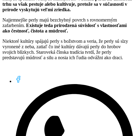
trhu sa však pestuje alebo kultivuje, pretože sa v súčasnosti v
prírode vyskytujú veľmi zriedka.
Najjemnejšie perly majú bezchybný povrch s rovnomerným
zafarbením.
Existuje teda prirodzená súvislosť s vlastnosťami
ako čestnosť, čistota a múdrosť.
Niektoré kultúry spájajú perly s božstvom a veria, že perly sú slzy
vyronené z neba, zatiaľ čo iné kultúry dávajú perly do hrobov
svojich blízkych. Staroveká čínska tradícia tvrdí, že perly
predstavujú múdrosť a silu a nosia ich ľudia odvážni ako draci.