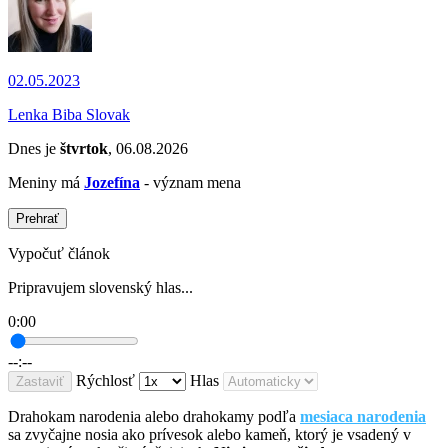
02.05.2023
Lenka Biba Slovak
Dnes je
štvrtok
, 06.08.2026
Meniny má
Jozefína
- význam mena
Prehrať
Vypočuť článok
Pripravujem slovenský hlas...
0:00
--:--
Rýchlosť
Hlas
Zastaviť
Drahokam narodenia alebo drahokamy podľa
mesiaca narodenia
sa zvyčajne nosia ako prívesok alebo kameň, ktorý je vsadený v