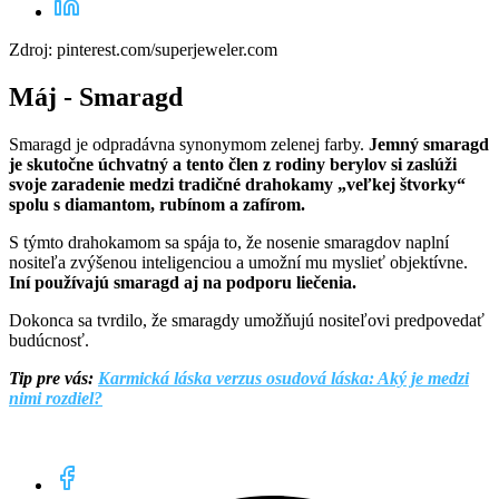
Zdroj: pinterest.com/superjeweler.com
Máj - Smaragd
Smaragd je odpradávna synonymom zelenej farby.
Jemný smaragd
je skutočne úchvatný a tento člen z rodiny berylov si zaslúži
svoje zaradenie medzi tradičné drahokamy „veľkej štvorky“
spolu s diamantom, rubínom a zafírom.
S týmto drahokamom sa spája to, že nosenie smaragdov naplní
nositeľa zvýšenou inteligenciou a umožní mu myslieť objektívne.
Iní používajú smaragd aj na podporu liečenia.
Dokonca sa tvrdilo, že smaragdy umožňujú nositeľovi predpovedať
budúcnosť.
Tip pre vás:
Karmická láska verzus osudová láska: Aký je medzi
nimi rozdiel?