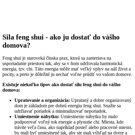
Sila feng shui - ako ju dostať do vášho
domova?
Feng shui je staroveká čínska prax, ktorá sa zameriava na
usporiadanie priestoru tak, aby sa v ňom udržovala harmonická
energia, tzv. chi. Táto energia môže mať veľký vplyv na náš život a
pocity, a preto je dôležité ju nechať voľne prúdiť vo vašom domove.
Existuje niekoľko tipov ako dostať silu feng shui do vášho
domova:
Upratovanie a organizácia:
Uprataný a dobre organizovaný
dom je základom pre dobrú energiu feng shui. Snažte sa
udržiavať poriadok a minimalizovať neporiadok.
Umiestnenie nábytku:
Umiestnenie nábytku by malo
podporovať voľný tok energie a plynutie chi. Miesta, kde
trávite veľa času, ako napríklad posteľ alebo pracovné miesto,
by mali byť umiestnené tak, aby ste mali výhľad na dvere a