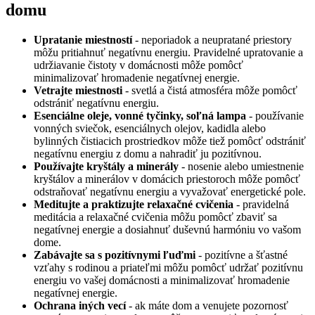
domu
Upratanie miestností
- neporiadok a neupratané priestory
môžu pritiahnuť negatívnu energiu. Pravidelné upratovanie a
udržiavanie čistoty v domácnosti môže pomôcť
minimalizovať hromadenie negatívnej energie.
Vetrajte miestnosti
- svetlá a čistá atmosféra môže pomôcť
odstrániť negatívnu energiu.
Esenciálne oleje, vonné tyčinky, soľná lampa
- používanie
vonných sviečok, esenciálnych olejov, kadidla alebo
bylinných čistiacich prostriedkov môže tiež pomôcť odstrániť
negatívnu energiu z domu a nahradiť ju pozitívnou.
Používajte kryštály a minerály
- nosenie alebo umiestnenie
kryštálov a minerálov v domácich priestoroch môže pomôcť
odstraňovať negatívnu energiu a vyvažovať energetické pole.
Meditujte a praktizujte relaxačné cvičenia
- pravidelná
meditácia a relaxačné cvičenia môžu pomôcť zbaviť sa
negatívnej energie a dosiahnuť duševnú harmóniu vo vašom
dome.
Zabávajte sa s pozitívnymi ľuďmi
- pozitívne a šťastné
vzťahy s rodinou a priateľmi môžu pomôcť udržať pozitívnu
energiu vo vašej domácnosti a minimalizovať hromadenie
negatívnej energie.
Ochrana iných vecí
- ak máte dom a venujete pozornosť