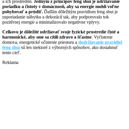
a ich prostredím.
Jedným z princípov feng shui je udržiavanie
poriadku a čistoty v domácnosti, aby sa energie mohli voľne
pohybovať a prúdiť.
Ďalším dôležitým pravidlom feng shui je
usporiadanie nábytku a dekorácií tak, aby podporovalo tok
pozitívnej energie a minimalizovalo negatívne vplyvy.
Celkovo je dôležité udržiavať svoje fyzické prostredie čisté a
harmonické, aby sme sa cítili zdravo a šťastne
. Vyčistenie
domova, energetické očistenie priestoru a
dodržiavanie pravidiel
feng shui
sú len niektoré z výborných spôsobov, ako dosiahnuť
tento cieľ.
Reklama