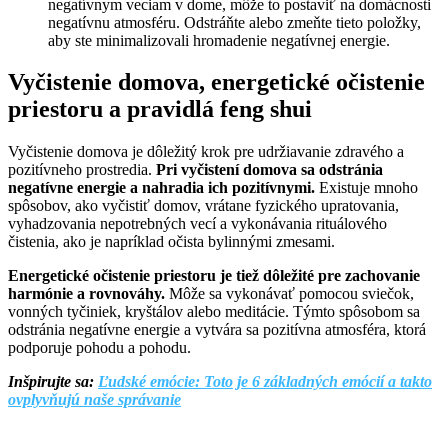
negatívnym veciam v dome, môže to postaviť na domácnosti
negatívnu atmosféru. Odstráňte alebo zmeňte tieto položky,
aby ste minimalizovali hromadenie negatívnej energie.
Vyčistenie domova, energetické očistenie
priestoru a pravidlá feng shui
Vyčistenie domova je dôležitý krok pre udržiavanie zdravého a
pozitívneho prostredia.
Pri vyčistení domova sa odstránia
negatívne energie a nahradia ich pozitívnymi.
Existuje mnoho
spôsobov, ako vyčistiť domov, vrátane fyzického upratovania,
vyhadzovania nepotrebných vecí a vykonávania rituálového
čistenia, ako je napríklad očista bylinnými zmesami.
Energetické očistenie priestoru je tiež dôležité pre zachovanie
harmónie a rovnováhy.
Môže sa vykonávať pomocou sviečok,
vonných tyčiniek, kryštálov alebo meditácie. Týmto spôsobom sa
odstránia negatívne energie a vytvára sa pozitívna atmosféra, ktorá
podporuje pohodu a pohodu.
Inšpirujte sa:
Ľudské emócie: Toto je 6 základných emócií a takto
ovplyvňujú naše správanie