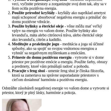
veci, vyčistite priestory a zorganizujte svoj dom tak, aby sa v
ňom ocitla pozitívna energia.
Použite prírodné kryštály
- kryštály ako napríklad ametyst
majú schopnosť absorbovať negatívnu energiu a prinášať do
domu pozitívne vibrácie.
Použite bylinky a éterické oleje
- vône môžu mať veľký
vplyv na energiu vo vašom dome. Použite bylinky ako
levanduľa, mäta alebo citrónová tráva, alebo éterické oleje
ako levanduľa, citrón a kadidlo.
Meditujte a praktizujte jogu
- meditácia a joga sú účinné
spôsoby, ako sa spojiť so svojou vnútornou energiou a
vyhnúť sa negatívnym myšlienkam a emóciám.
Prineste do domu pozitívnu energiu
- vytvorte si v dome
priestor pre pozitívne emócie a energiu. Použite farby, obrazy
a predmety, ktoré vám prinášajú radosť a pohodu.
Pracujte s feng shui
- umenie feng shui je čínska filozofia,
ktorá sa zameriava na správne usporiadanie priestorov s
cieľom dosiahnuť harmóniu a pozitívnu energiu.
Odstráňte zásobáreň negatívnej energie vo vašom dome a vytvorte si
priestor, ktorý je plný lásky, harmónie a pokoja.