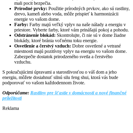
mali pocit bezpečia.
Prírodné prvky:
Použitie prírodných prvkov, ako sú rastliny,
drevo, kameň alebo voda, môže prispieť k harmonizácii
energie vo vašom dome.
Farby:
Farby majú veľký vplyv na naše nálady a energiu v
priestore. Vyberte farby, ktoré vám prinášajú pokoj a pohodu.
Odstránenie blokád:
Skontrolujte, či nie sú v dome žiadne
blokády, ktoré bránia voľnému toku energie.
Osvetlenie a čerstvý vzduch:
Dobre osvetlené a vetrané
miestnosti majú pozitívny vplyv na energiu vo vašom dome.
Zabezpečte dostatok prirodzeného svetla a čerstvého
vzduchu.
S pokračujúcimi úpravami a starostlivosťou o váš dom a jeho
energiu, môžete dosiahnuť silnú silu feng shui, ktorá vás bude
podporovať vo vašom každodennom živote.
Odporúčame:
Rastliny pre šťastie v domácnosti a nové finančné
príležitosti
Reklama