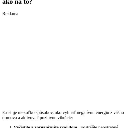
ako na to?
Reklama
Existuje niekoľko spôsobov, ako vyhnať negatívnu energiu z vášho
domova a aktivovať pozitívne vibrácie:
Vyčistite a zorganizujte svoj dom
- odstráňte nepotrebné