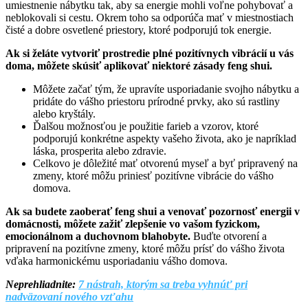
umiestnenie nábytku tak, aby sa energie mohli voľne pohybovať a
neblokovali si cestu. Okrem toho sa odporúča mať v miestnostiach
čisté a dobre osvetlené priestory, ktoré podporujú tok energie.
Ak si želáte vytvoriť prostredie plné pozitívnych vibrácií u vás
doma, môžete skúsiť aplikovať niektoré zásady feng shui.
Môžete začať tým, že upravíte usporiadanie svojho nábytku a
pridáte do vášho priestoru prírodné prvky, ako sú rastliny
alebo kryštály.
Ďalšou možnosťou je použitie farieb a vzorov, ktoré
podporujú konkrétne aspekty vašeho života, ako je napríklad
láska, prosperita alebo zdravie.
Celkovo je dôležité mať otvorenú myseľ a byť pripravený na
zmeny, ktoré môžu priniesť pozitívne vibrácie do vášho
domova.
Ak sa budete zaoberať feng shui a venovať pozornosť energii v
domácnosti, môžete zažiť zlepšenie vo vašom fyzickom,
emocionálnom a duchovnom blahobyte.
Buďte otvorení a
pripravení na pozitívne zmeny, ktoré môžu prísť do vášho života
vďaka harmonickému usporiadaniu vášho domova.
Neprehliadnite:
7 nástrah, ktorým sa treba vyhnúť pri
nadväzovaní nového vzťahu