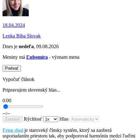
18.04.2024
Lenka Biba Slovak
Dnes je
nedeľa
, 09.08.2026
Meniny má
Ľubomíra
- význam mena
Prehrať
Vypočuť článok
Pripravujem slovenský hlas...
0:00
--:--
Rýchlosť
Hlas
Zastaviť
Feng shui
je staroveký čínsky systém, ktorý sa zaoberá
usporiadaním priestoru tak, aby podporoval harmóniu medzi ľuďmi