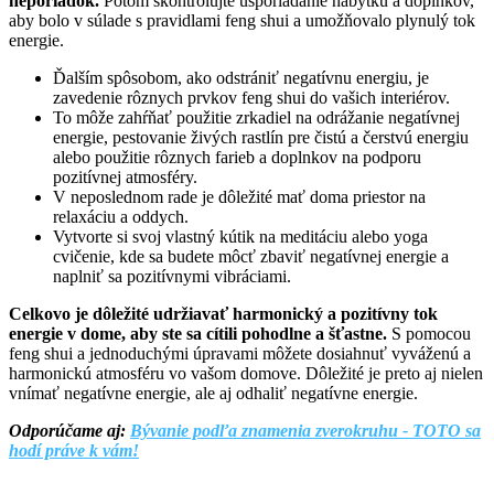
neporiadok.
Potom skontrolujte usporiadanie nábytku a doplnkov,
aby bolo v súlade s pravidlami feng shui a umožňovalo plynulý tok
energie.
Ďalším spôsobom, ako odstrániť negatívnu energiu, je
zavedenie rôznych prvkov feng shui do vašich interiérov.
To môže zahŕňať použitie zrkadiel na odrážanie negatívnej
energie, pestovanie živých rastlín pre čistú a čerstvú energiu
alebo použitie rôznych farieb a doplnkov na podporu
pozitívnej atmosféry.
V neposlednom rade je dôležité mať doma priestor na
relaxáciu a oddych.
Vytvorte si svoj vlastný kútik na meditáciu alebo yoga
cvičenie, kde sa budete môcť zbaviť negatívnej energie a
naplniť sa pozitívnymi vibráciami.
Celkovo je dôležité udržiavať harmonický a pozitívny tok
energie v dome, aby ste sa cítili pohodlne a šťastne.
S pomocou
feng shui a jednoduchými úpravami môžete dosiahnuť vyváženú a
harmonickú atmosféru vo vašom domove. Dôležité je preto aj nielen
vnímať negatívne energie, ale aj odhaliť negatívne energie.
Odporúčame aj:
Bývanie podľa znamenia zverokruhu - TOTO sa
hodí práve k vám!