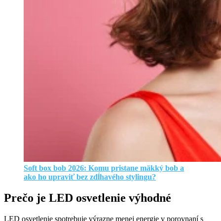
Soft box bob 2026: Komu pristane mäkký bob a
ako ho upraviť bez zdĺhavého stylingu?
Prečo je LED osvetlenie výhodné
LED osvetlenie spotrebuje výrazne menej energie v porovnaní s