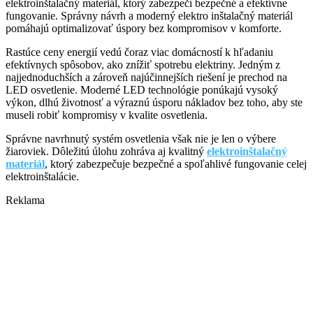
elektroinštalačný materiál, ktorý zabezpečí bezpečné a efektívne
fungovanie. Správny návrh a moderný elektro inštalačný materiál
pomáhajú optimalizovať úspory bez kompromisov v komforte.
Rastúce ceny energií vedú čoraz viac domácností k hľadaniu
efektívnych spôsobov, ako znížiť spotrebu elektriny. Jedným z
najjednoduchších a zároveň najúčinnejších riešení je prechod na
LED osvetlenie. Moderné LED technológie ponúkajú vysoký
výkon, dlhú životnosť a výraznú úsporu nákladov bez toho, aby ste
museli robiť kompromisy v kvalite osvetlenia.
Správne navrhnutý systém osvetlenia však nie je len o výbere
žiaroviek. Dôležitú úlohu zohráva aj kvalitný
elektroinštalačný
materiál
, ktorý zabezpečuje bezpečné a spoľahlivé fungovanie celej
elektroinštalácie.
Reklama