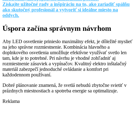
Získajte užitočné rady a inšpiráciu na to, ako zariadiť spálňu
ako skutočný profesionál a vytvoriť si ideálne miesto na
oddych.
Úspora začína správnym návrhom
Aby LED osvetlenie prinieslo maximálny efekt, je dôležité myslieť
na jeho správne rozmiestnenie. Kombinácia hlavného a
doplnkového osvetlenia umožňuje efektívne využívať svetlo len
tam, kde je to potrebné. Pri návrhu je vhodné zohľadniť aj
rozmiestnenie zásuviek a vypínačov. Kvalitný elektro inštalačný
materiál zabezpečí jednoduché ovládanie a komfort pri
každodennom používaní.
Dobré plánovanie znamená, že svetlá nebudú zbytočne svietiť v
prázdnych miestnostiach a spotreba energie sa optimalizuje.
Reklama