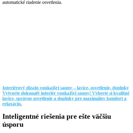
automatické riadenie osvetlenia.
Interiérový dizajn vonkajšej sauny – lavice, osvetlenie, doplnky
Vytvorte dokonalý interiér vonkajšej sauny! Vyberte si kvalitné
lavice, správne osvetlenie a doplnky pre maximálny komfort a
relaxáciu.
Inteligentné riešenia pre ešte väčšiu
úsporu