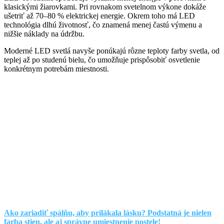
klasickými žiarovkami. Pri rovnakom svetelnom výkone dokáže
ušetriť až 70–80 % elektrickej energie. Okrem toho má LED
technológia dlhú životnosť, čo znamená menej častú výmenu a
nižšie náklady na údržbu.
Moderné LED svetlá navyše ponúkajú rôzne teploty farby svetla, od
teplej až po studenú bielu, čo umožňuje prispôsobiť osvetlenie
konkrétnym potrebám miestnosti.
Ako zariadiť spálňu, aby prilákala lásku? Podstatná je nielen
farba stien, ale aj správne umiestnenie postele!