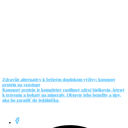
Zdravšie alternatívy k bežným doplnkom výživy: konopný
proteín na vzostupe
Konopný proteín je kompletný rastlinný zdroj bielkovín, šetrný
k tráveniu a bohatý na minerály. Objavte jeho benefity a tipy,
ako ho zaradiť do jedálnička.