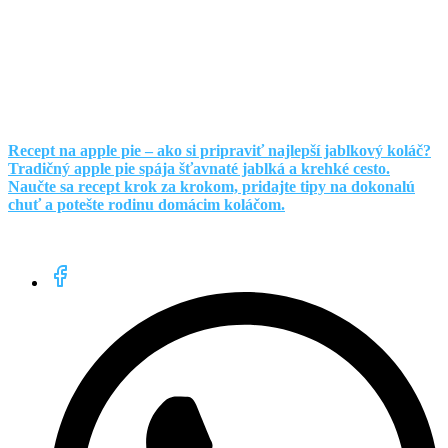
Recept na apple pie – ako si pripraviť najlepší jablkový koláč?
Tradičný apple pie spája šťavnaté jablká a krehké cesto.
Naučte sa recept krok za krokom, pridajte tipy na dokonalú
chuť a potešte rodinu domácim koláčom.