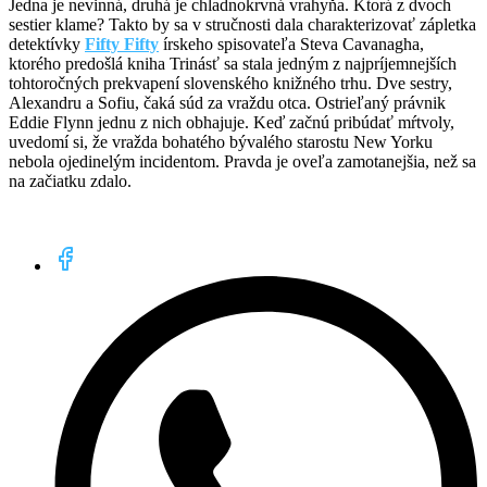
Jedna je nevinná, druhá je chladnokrvná vrahyňa. Ktorá z dvoch
sestier klame? Takto by sa v stručnosti dala charakterizovať zápletka
detektívky
Fifty Fifty
írskeho spisovateľa Steva Cavanagha,
ktorého predošlá kniha Trinásť sa stala jedným z najpríjemnejších
tohtoročných prekvapení slovenského knižného trhu. Dve sestry,
Alexandru a Sofiu, čaká súd za vraždu otca. Ostrieľaný právnik
Eddie Flynn jednu z nich obhajuje. Keď začnú pribúdať mŕtvoly,
uvedomí si, že vražda bohatého bývalého starostu New Yorku
nebola ojedinelým incidentom. Pravda je oveľa zamotanejšia, než sa
na začiatku zdalo.