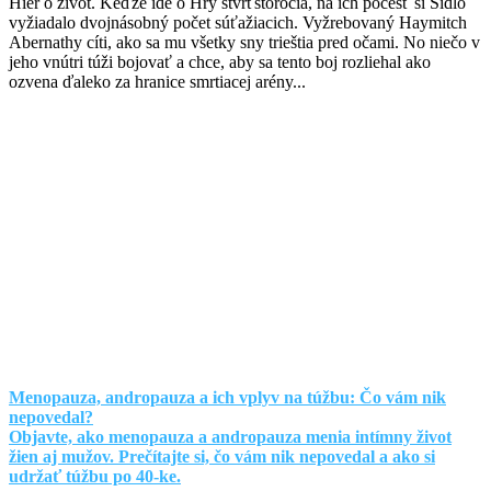
Hier o život. Keďže ide o Hry štvrťstoročia, na ich počesť si Sídlo
vyžiadalo dvojnásobný počet súťažiacich. Vyžrebovaný Haymitch
Abernathy cíti, ako sa mu všetky sny trieštia pred očami. No niečo v
jeho vnútri túži bojovať a chce, aby sa tento boj rozliehal ako
ozvena ďaleko za hranice smrtiacej arény...
Menopauza, andropauza a ich vplyv na túžbu: Čo vám nik
nepovedal?
Objavte, ako menopauza a andropauza menia intímny život
žien aj mužov. Prečítajte si, čo vám nik nepovedal a ako si
udržať túžbu po 40-ke.