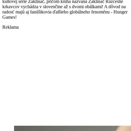
kultovej série Zaklínač, pričom kniha nazvaná Zaklínač Rázcestie
krkavcov vychádza v slovenčine až s dvomi obálkami! A dôvod na
radosť majú aj fanúšikovia ďalšieho globálneho fenoménu - Hunger
Games!
Reklama