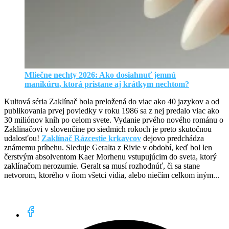
Mliečne nechty 2026: Ako dosiahnuť jemnú
manikúru, ktorá pristane aj krátkym nechtom?
Kultová séria Zaklínač bola preložená do viac ako 40 jazykov a od
publikovania prvej poviedky v roku 1986 sa z nej predalo viac ako
30 miliónov kníh po celom svete. Vydanie prvého nového románu o
Zaklínačovi v slovenčine po siedmich rokoch je preto skutočnou
udalosťou!
Zaklínač Rázcestie krkavcov
dejovo predchádza
známemu príbehu. Sleduje Geralta z Rivie v období, keď bol len
čerstvým absolventom Kaer Morhenu vstupujúcim do sveta, ktorý
zaklínačom nerozumie. Geralt sa musí rozhodnúť, či sa stane
netvorom, ktorého v ňom všetci vidia, alebo niečím celkom iným...