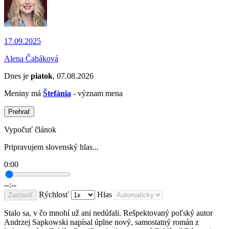
17.09.2025
Alena Čabáková
Dnes je
piatok
, 07.08.2026
Meniny má
Štefánia
- význam mena
Prehrať
Vypočuť článok
Pripravujem slovenský hlas...
0:00
--:--
Rýchlosť
Hlas
Zastaviť
Stalo sa, v čo mnohí už ani nedúfali. Rešpektovaný poľský autor
Andrzej Sapkowski napísal úplne nový, samostatný román z