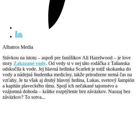
Albatros Media
Stávkou na istotu – aspoň pre fanúšikov Ali Hazelwood – je love
story
Zakázané vody
. Od vedy si v nej táto rodáčka z Talianska
odskočila k vode. Jej hlavná hrdinka Scarlett je totiž skokanka do
vody a nádejná študentka medicíny, takže prirodzene nemá čas na
vzťahy. Je tu však aj druhý hlavný hrdina, Lukas, svetový šampión
a kapitán plaveckého tímu. Spojí ich nečakané tajomstvo a
vzájomná dohoda – krátke rozptýlenie bez záväzkov. Naozaj bez
záväzkov? To sotva...