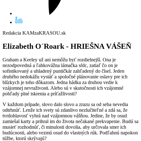
Redakcia KAMzaKRASOU.sk
Elizabeth O´Roark -
HRIEŠNA VÁŠEŇ
Graham a Keeley už ani nemôžu byť rozdielnejší. Ona je
nezodpovedná a ľahkovážna lámačka sŕdc, zatiaľ čo on je
sofistikovaný a uhladený puntičkár zahľadený do čísel. Jeden
druhého nedokážu vystáť a spoločné plánovanie oslavy pre ich
blízkych je toho dôkazom. Jedna hádka za druhou vedie k
vzájomnej nevraživosti. Alebo sú v skutočnosti ich vzájomné
pohľady plné iskrenia a príťažlivosti?
V každom prípade, slovo dalo slovo a zrazu sa od seba nevedia
odtrhnúť. Lenže ich svety sú zdanlivo nezlučiteľné a zdá sa, že
tvrdohlavosť vyhrá nad vzájomnou vášňou. Jedine, že by osud
zamiešal karty a prihral im do života nečakané prekvapenie. Budú sa
musieť rozhodnúť, či minulosti dovolia, aby určovala smer ich
budúcnosti, alebo vezmú osud do vlastných rúk. Podľahnú napokon
túžbe, ktorú skrývajú?