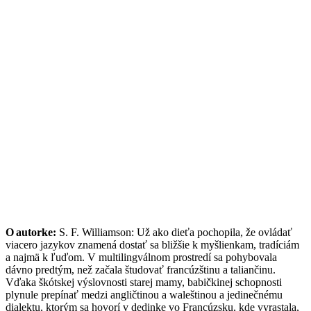
O autorke:
S. F. Williamson: Už ako dieťa pochopila, že ovládať
viacero jazykov znamená dostať sa bližšie k myšlienkam, tradíciám
a najmä k ľuďom. V multilingválnom prostredí sa pohybovala
dávno predtým, než začala študovať francúzštinu a taliančinu.
Vďaka škótskej výslovnosti starej mamy, babičkinej schopnosti
plynule prepínať medzi angličtinou a waleštinou a jedinečnému
dialektu, ktorým sa hovorí v dedinke vo Francúzsku, kde vyrastala,