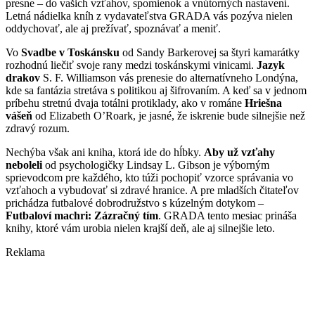
presne – do vašich vzťahov, spomienok a vnútorných nastavení.
Letná nádielka kníh z vydavateľstva GRADA vás pozýva nielen
oddychovať, ale aj prežívať, spoznávať a meniť.
Vo
Svadbe v Toskánsku
od Sandy Barkerovej sa štyri kamarátky
rozhodnú liečiť svoje rany medzi toskánskymi vinicami.
Jazyk
drakov
S. F. Williamson vás prenesie do alternatívneho Londýna,
kde sa fantázia stretáva s politikou aj šifrovaním. A keď sa v jednom
príbehu stretnú dvaja totálni protiklady, ako v románe
Hriešna
vášeň
od Elizabeth O’Roark, je jasné, že iskrenie bude silnejšie než
zdravý rozum.
Nechýba však ani kniha, ktorá ide do hĺbky.
Aby už vzťahy
neboleli
od psychologičky Lindsay L. Gibson je výborným
sprievodcom pre každého, kto túži pochopiť vzorce správania vo
vzťahoch a vybudovať si zdravé hranice. A pre mladších čitateľov
prichádza futbalové dobrodružstvo s kúzelným dotykom –
Futbaloví machri: Zázračný tím
. GRADA tento mesiac prináša
knihy, ktoré vám urobia nielen krajší deň, ale aj silnejšie leto.
Reklama