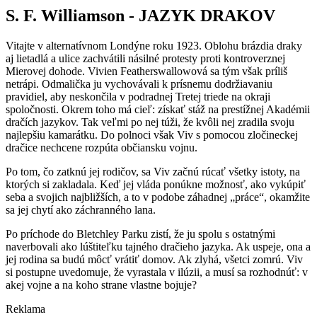
S. F. Williamson -
JAZYK DRAKOV
Vitajte v alternatívnom Londýne roku 1923. Oblohu brázdia draky
aj lietadlá a ulice zachvátili násilné protesty proti kontroverznej
Mierovej dohode. Vivien Featherswallowová sa tým však príliš
netrápi. Odmalička ju vychovávali k prísnemu dodržiavaniu
pravidiel, aby neskončila v podradnej Tretej triede na okraji
spoločnosti. Okrem toho má cieľ: získať stáž na prestížnej Akadémii
dračích jazykov. Tak veľmi po nej túži, že kvôli nej zradila svoju
najlepšiu kamarátku. Do polnoci však Viv s pomocou zločineckej
dračice nechcene rozpúta občiansku vojnu.
Po tom, čo zatknú jej rodičov, sa Viv začnú rúcať všetky istoty, na
ktorých si zakladala. Keď jej vláda ponúkne možnosť, ako vykúpiť
seba a svojich najbližších, a to v podobe záhadnej „práce“, okamžite
sa jej chytí ako záchranného lana.
Po príchode do Bletchley Parku zistí, že ju spolu s ostatnými
naverbovali ako lúštiteľku tajného dračieho jazyka. Ak uspeje, ona a
jej rodina sa budú môcť vrátiť domov. Ak zlyhá, všetci zomrú. Viv
si postupne uvedomuje, že vyrastala v ilúzii, a musí sa rozhodnúť: v
akej vojne a na koho strane vlastne bojuje?
Reklama