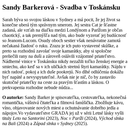
Sandy Barkerová - Svadba v Toskánsku
Sarah býva so svojou láskou v Sydney a má pocit, že jej život sa
konečne uberá tým správnym smerom. Jej sestra Cat je šťastne
zadaná, ale vzťah na diaľku medzi Londýnom a Parížom je občas
chaotický, a tak premýšľa nad tým, ako bude vyzerať jej budúcnosť
so Jeanom-Lucom. Osudy oboch sestier však nenávratne zamotá
nečakaná žiadosť o ruku. Zrazu je ich puto vystavené skúške, a
preto sa rozhodnú zavolať svoje kamarátky, aby si spoločne
preliečili rany na duši a zároveň oslávili vzájomné priateľstvo.
Nádherné vinice v Toskánsku nikdy nezažili toľko ženskej energie a
smiechu, ako keď sa v ich uličkách stretnú štyri kamarátky. Nájdu v
nich radosť, pokoj a ich duše pookrejú. No dlhé odlúčenia dokážu
byť napäté a nevyspytateľné. Avšak nie je nič, čo by zastavilo
skutočné priateľky na ceste za pravým šťastím a láskou. O
prekvapenia rozhodne nebude núdza...
O autorke:
Sandy Barker je spisovateľka, cestovateľka, nekonečná
romantička, vášnivá čitateľka a filmová fanúšička. Zbožňuje kávu,
víno, objavovanie nových miest a ochutnávanie dobrého jedla a
nápojov.Vo vydavateľstve GRADA jej už v sérii Letné lásky vyšli
tituly
Leto na Santorini
(2023),
Noc v Paríži
(2024),
Východ slnka
na Bali
(2024) a
Západ slnka v Sydney
(2025).