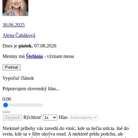
30.06.2025
Alena Čabáková
Dnes je
piatok
, 07.08.2026
Meniny má
Štefánia
- význam mena
Prehrať
Vypočuť článok
Pripravujem slovenský hlas...
0:00
--:--
Rýchlosť
Hlas
Zastaviť
Niektoré príbehy vás zavedú do viníc, kde sa liečia srdcia. Iné do
sveta, kde sa v šifre ukrýva osud. A niektoré prídu potichu, ale