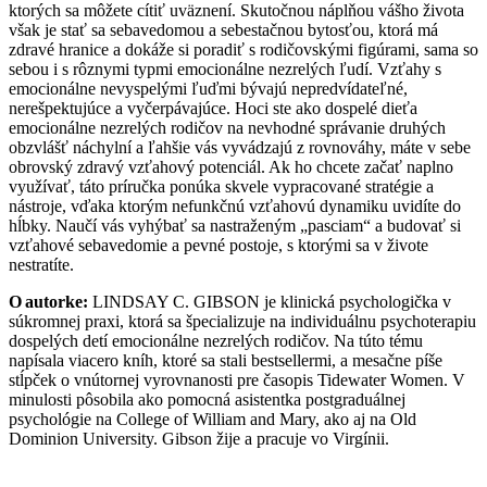
ktorých sa môžete cítiť uväznení. Skutočnou náplňou vášho života
však je stať sa sebavedomou a sebestačnou bytosťou, ktorá má
zdravé hranice a dokáže si poradiť s rodičovskými figúrami, sama so
sebou i s rôznymi typmi emocionálne nezrelých ľudí. Vzťahy s
emocionálne nevyspelými ľuďmi bývajú nepredvídateľné,
nerešpektujúce a vyčerpávajúce. Hoci ste ako dospelé dieťa
emocionálne nezrelých rodičov na nevhodné správanie druhých
obzvlášť náchylní a ľahšie vás vyvádzajú z rovnováhy, máte v sebe
obrovský zdravý vzťahový potenciál. Ak ho chcete začať naplno
využívať, táto príručka ponúka skvele vypracované stratégie a
nástroje, vďaka ktorým nefunkčnú vzťahovú dynamiku uvidíte do
hĺbky. Naučí vás vyhýbať sa nastraženým „pasciam“ a budovať si
vzťahové sebavedomie a pevné postoje, s ktorými sa v živote
nestratíte.
O autorke:
LINDSAY C. GIBSON je klinická psychologička v
súkromnej praxi, ktorá sa špecializuje na individuálnu psychoterapiu
dospelých detí emocionálne nezrelých rodičov. Na túto tému
napísala viacero kníh, ktoré sa stali bestsellermi, a mesačne píše
stĺpček o vnútornej vyrovnanosti pre časopis Tidewater Women. V
minulosti pôsobila ako pomocná asistentka postgraduálnej
psychológie na College of William and Mary, ako aj na Old
Dominion University. Gibson žije a pracuje vo Virgínii.