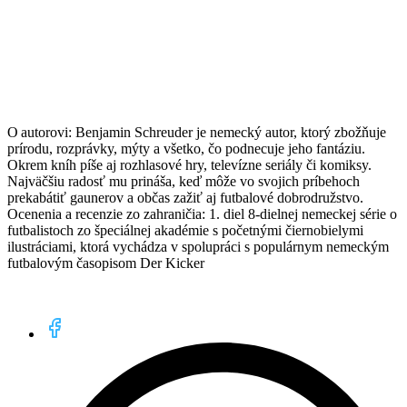
O autorovi: Benjamin Schreuder je nemecký autor, ktorý zbožňuje
prírodu, rozprávky, mýty a všetko, čo podnecuje jeho fantáziu.
Okrem kníh píše aj rozhlasové hry, televízne seriály či komiksy.
Najväčšiu radosť mu prináša, keď môže vo svojich príbehoch
prekabátiť gaunerov a občas zažiť aj futbalové dobrodružstvo.
Ocenenia a recenzie zo zahraničia: 1. diel 8-dielnej nemeckej série o
futbalistoch zo špeciálnej akadémie s početnými čiernobielymi
ilustráciami, ktorá vychádza v spolupráci s populárnym nemeckým
futbalovým časopisom Der Kicker