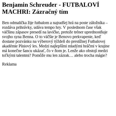
Benjamin Schreuder -
FUTBALOVÍ
MACHRI: Zázračný tím
Ben odmalička žije futbalom a najradšej hrá na poste záložníka –
rozdáva prihrávky, udáva tempo hry. V poslednom čase však
väčšinu zápasov presedí na lavičke, pretože tréner uprednostňuje
svojho syna Benna. O to väčšie je Benovo prekvapenie, keď
dostane pozvánku na výberový týždeň do prestížnej Futbalovej
akadémie Píniový les. Medzi najlepšími mladými hráčmi v krajine
má konečne šancu ukázať, čo v ňom je. Lenže ako obstojí medzi
toľkými talentmi? Pomôže mu len zázrak… alebo trocha mágie?
Reklama