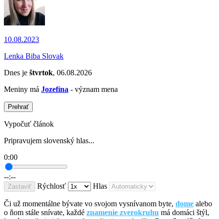
10.08.2023
Lenka Biba Slovak
Dnes je
štvrtok
, 06.08.2026
Meniny má
Jozefína
- význam mena
Prehrať
Vypočuť článok
Pripravujem slovenský hlas...
0:00
--:--
Rýchlosť
Hlas
Zastaviť
Či už momentálne bývate vo svojom vysnívanom byte,
dome
alebo
o ňom stále snívate, každé
znamenie zverokruhu
má domáci štýl,