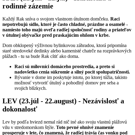
rodinné zázemie
Každý Rak sníva o svojom vlastnom útulnom domčeku.
Raci
nepotrebujú sídlo, ktoré je často chladné, prázdne a osamelé -
namiesto toho majú oveľa radšej spoločnosť rodiny a priateľov
v útulnej obývačke pred praskajúcim ohňom v krbe.
Dom obklopený výživnou bylinkovou záhradou, ktorá pripomína
staré stredoveké dedinky alebo kamenisté chatrče na rozprávkových
plážach - tu sa bude Rak cítiť ako doma.
Raci sú milovníci domáceho prostredia, a preto si
nadovšetko cenia súkromie a silný pocit spolupatričnosti.
Bývanie v dome im poskytuje istotu, po ktorej túžia, takisto
možnosť vytvoriť útulný a pohodlný domov pre seba a
svojich blízkych.
LEV (23.júl - 22.august) - Nezávislosť a
dokonalosť
Lev by podľa hviezd nemal rád nič iné ako svoju vlastnú plážovú
vilu v stredomorskom štýle.
Toto pevné ohnivé znamenie
prosperuje v lete, čo znamená, že radšej trávia čas vonku pod