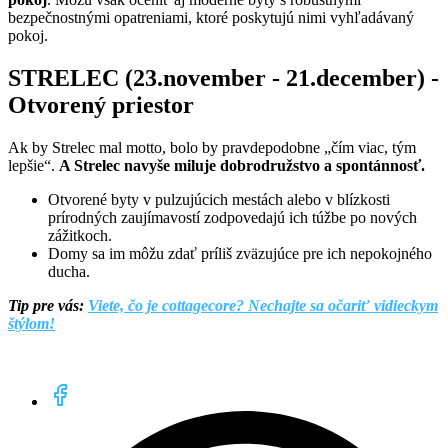
bezpečnostnými opatreniami, ktoré poskytujú nimi vyhľadávaný
pokoj.
STRELEC (23.november - 21.december) -
Otvorený priestor
Ak by Strelec mal motto, bolo by pravdepodobne „čím viac, tým
lepšie“.
A Strelec navyše miluje dobrodružstvo a spontánnosť.
Otvorené byty v pulzujúcich mestách alebo v blízkosti
prírodných zaujímavostí zodpovedajú ich túžbe po nových
zážitkoch.
Domy sa im môžu zdať príliš zväzujúce pre ich nepokojného
ducha.
Tip pre vás:
Viete, čo je cottagecore? Nechajte sa očariť vidieckym
štýlom!