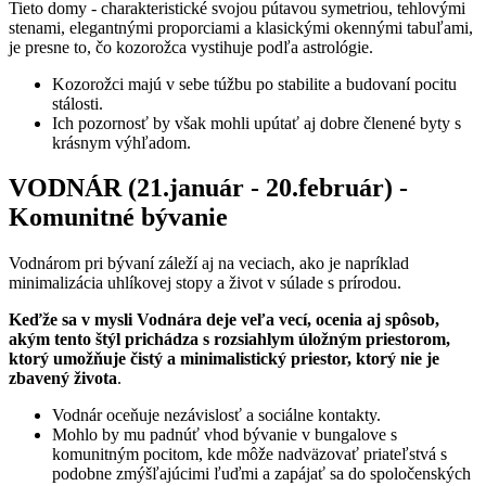
Tieto domy - charakteristické svojou pútavou symetriou, tehlovými
stenami, elegantnými proporciami a klasickými okennými tabuľami,
je presne to, čo kozorožca vystihuje podľa astrológie.
Kozorožci majú v sebe túžbu po stabilite a budovaní pocitu
stálosti.
Ich pozornosť by však mohli upútať aj dobre členené byty s
krásnym výhľadom.
VODNÁR (21.január - 20.február) -
Komunitné bývanie
Vodnárom pri bývaní záleží aj na veciach, ako je napríklad
minimalizácia uhlíkovej stopy a život v súlade s prírodou.
Keďže sa v mysli Vodnára deje veľa vecí, ocenia aj spôsob,
akým tento štýl prichádza s rozsiahlym úložným priestorom,
ktorý umožňuje čistý a minimalistický priestor, ktorý nie je
zbavený života
.
Vodnár oceňuje nezávislosť a sociálne kontakty.
Mohlo by mu padnúť vhod bývanie v bungalove s
komunitným pocitom, kde môže nadväzovať priateľstvá s
podobne zmýšľajúcimi ľuďmi a zapájať sa do spoločenských