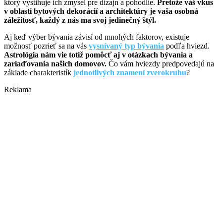
ktorý vystihuje ich zmysel pre dizajn a pohodlie.
Pretože váš vkus
v oblasti bytových dekorácií a architektúry je vaša osobná
záležitosť, každý z nás ma svoj jedinečný štýl.
Aj keď výber bývania závisí od mnohých faktorov, existuje
možnosť pozrieť sa na vás
vysnívaný typ bývania
podľa hviezd.
Astrológia nám vie totiž pomôcť aj v otázkach bývania a
zariaďovania našich domovov.
Čo vám hviezdy predpovedajú na
základe charakteristík
jednotlivých znamení zverokruhu
?
Reklama