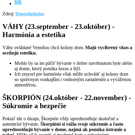
Zdroj:
Depositphotos
VÁHY (23.september - 23.október) -
Harmónia a estetika
Váhy ovládané Venušou chcú krásny dom.
Majú vycibrený vkus a
oceňujú estetiku.
Mohlo by sa im páčiť bývanie v dobre navrhnutom byte alebo
aj dome, ktorý ponúka luxus a štýl.
Ich zmysel pre harmóniu však môže uchvátiť aj krásny dom
so správnym vonkajším i vnútorným zariadením a vyváženou
atmosférou.
ŠKORPIÓN (24.október - 22.november) -
Súkromie a bezpečie
Pokiaľ ide o dizajn, Škorpión vždy uprednostňuje skutočné a
autentické bývanie.
Škorpióni si vážia svoje súkromie a často
uprednostňujú bývanie v dome, najmä ak ponúka ústranie a
pokoj
. Môžu však oceniť aj moderné byty s robustnými