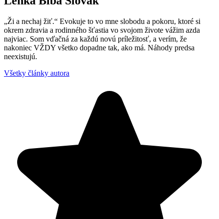
Lenka Biba Slovak
„Ži a nechaj žiť.“ Evokuje to vo mne slobodu a pokoru, ktoré si
okrem zdravia a rodinného šťastia vo svojom živote vážim azda
najviac. Som vďačná za každú novú príležitosť, a verím, že
nakoniec VŽDY všetko dopadne tak, ako má. Náhody predsa
neexistujú.
Všetky články autora