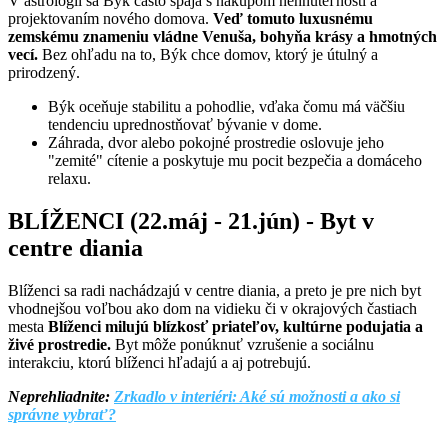
V astrológii sa Býk často spája s nákupom nehnuteľností a
projektovaním nového domova.
Veď tomuto luxusnému
zemskému znameniu vládne Venuša, bohyňa krásy a hmotných
vecí.
Bez ohľadu na to, Býk chce domov, ktorý je útulný a
prirodzený.
Býk oceňuje stabilitu a pohodlie, vďaka čomu má väčšiu
tendenciu uprednostňovať bývanie v dome.
Záhrada, dvor alebo pokojné prostredie oslovuje jeho
"zemité" cítenie a poskytuje mu pocit bezpečia a domáceho
relaxu.
BLÍŽENCI (22.máj - 21.jún) - Byt v
centre diania
Blíženci sa radi nachádzajú v centre diania, a preto je pre nich byt
vhodnejšou voľbou ako dom na vidieku či v okrajových častiach
mesta
Blíženci milujú blízkosť priateľov, kultúrne podujatia a
živé prostredie.
Byt môže ponúknuť vzrušenie a sociálnu
interakciu, ktorú blíženci hľadajú a aj potrebujú.
Neprehliadnite:
Zrkadlo v interiéri: Aké sú možnosti a ako si
správne vybrať?