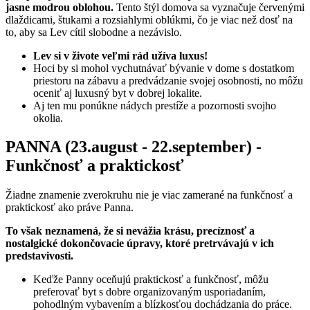
jasne modrou oblohou.
Tento štýl domova sa vyznačuje červenými
dlaždicami, štukami a rozsiahlymi oblúkmi, čo je viac než dosť na
to, aby sa Lev cítil slobodne a nezávislo.
Lev si v živote veľmi rád užíva luxus!
Hoci by si mohol vychutnávať bývanie v dome s dostatkom
priestoru na zábavu a predvádzanie svojej osobnosti, no môžu
oceniť aj luxusný byt v dobrej lokalite.
Aj ten mu ponúkne nádych prestíže a pozornosti svojho
okolia.
PANNA (23.august - 22.september) -
Funkčnosť a praktickosť
Žiadne znamenie zverokruhu nie je viac zamerané na funkčnosť a
praktickosť ako práve Panna.
To však neznamená, že si nevážia krásu, precíznosť a
nostalgické dokončovacie úpravy, ktoré pretrvávajú v ich
predstavivosti.
Keďže Panny oceňujú praktickosť a funkčnosť, môžu
preferovať byt s dobre organizovaným usporiadaním,
pohodlným vybavením a blízkosťou dochádzania do práce.