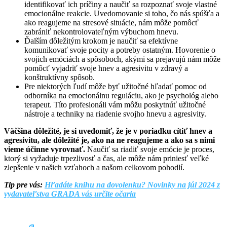
identifikovať ich príčiny a naučiť sa rozpoznať svoje vlastné
emocionálne reakcie. Uvedomovanie si toho, čo nás spúšťa a
ako reagujeme na stresové situácie, nám môže pomôcť
zabrániť nekontrolovateľným výbuchom hnevu.
Ďalším dôležitým krokom je naučiť sa efektívne
komunikovať svoje pocity a potreby ostatným. Hovorenie o
svojich emóciách a spôsoboch, akými sa prejavujú nám môže
pomôcť vyjadriť svoje hnev a agresivitu v zdravý a
konštruktívny spôsob.
Pre niektorých ľudí môže byť užitočné hľadať pomoc od
odborníka na emocionálnu reguláciu, ako je psychológ alebo
terapeut. Títo profesionáli vám môžu poskytnúť užitočné
nástroje a techniky na riadenie svojho hnevu a agresivity.
Väčšina dôležité, je si uvedomiť, že je v poriadku cítiť hnev a
agresivitu, ale dôležité je, ako na ne reagujeme a ako sa s nimi
vieme účinne vyrovnať.
Naučiť sa riadiť svoje emócie je proces,
ktorý si vyžaduje trpezlivosť a čas, ale môže nám priniesť veľké
zlepšenie v našich vzťahoch a našom celkovom pohodlí.
Tip pre vás:
Hľadáte knihu na dovolenku? Novinky na júl 2024 z
vydavateľstva GRADA vás určite očaria