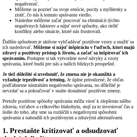
negatívnosť.
Môžeme sa pozrieť na svoje emócie, pocity a myšlienky a
zistiť, čo nás k tomuto správaniu viedlo.
Následne môžeme začať pracovať na eliminácii týchto
negatívnych faktorov a nájsť nové spôsoby, ako riešiť
konflikty alebo situácie, ktoré nás frustrovali.
Ďalším spôsobom je aktívne vyhľadávať pozitívne vzory a snažiť sa
ich nasledovať.
Môžeme si nájsť inšpiráciu v ľuďoch, ktorí majú
zdravý a pozitívny prístup k životu, a začať sa inšpirovať ich
správaním.
Postupne si tak vytvoríme nové návyky a vzory
správania, ktoré budú pre nás a našich blízkych prospešné.
Je tiež dôležité si uvedomiť, že zmena nie je okamžitá a
vyžaduje trpezlivosť a tréning.
Je úplne prirodzené, že občas
podľahneme nástrahám negatívneho správania, no dôležité je
nevzdať sa a pokračovať v snahe dosiahnuť pozitívne zmeny.
Pretože pozitívne spôsoby správania môžu viesť k zlepšeniu nášho
zdravia, vzťahov a celkového blahobytu, stojí za to investovať čas a
úsilie do toho, aby sme sa rozlúčili s negatívnymi spôsobmi
správania a nahradili ich pozitívnymi a zdravými alternatívami.
1. Prestaňte kritizovať a odsudzovať