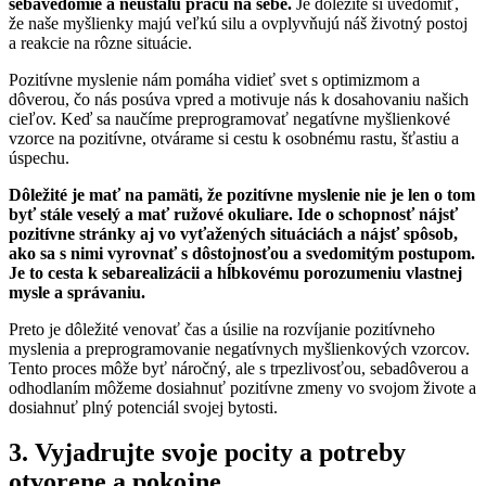
sebavedomie a neustálu prácu na sebe.
Je dôležité si uvedomiť,
že naše myšlienky majú veľkú silu a ovplyvňujú náš životný postoj
a reakcie na rôzne situácie.
Pozitívne myslenie nám pomáha vidieť svet s optimizmom a
dôverou, čo nás posúva vpred a motivuje nás k dosahovaniu našich
cieľov. Keď sa naučíme preprogramovať negatívne myšlienkové
vzorce na pozitívne, otvárame si cestu k osobnému rastu, šťastiu a
úspechu.
Dôležité je mať na pamäti, že pozitívne myslenie nie je len o tom
byť stále veselý a mať ružové okuliare. Ide o schopnosť nájsť
pozitívne stránky aj vo vyťažených situáciách a nájsť spôsob,
ako sa s nimi vyrovnať s dôstojnosťou a svedomitým postupom.
Je to cesta k sebarealizácii a hĺbkovému porozumeniu vlastnej
mysle a správaniu.
Preto je dôležité venovať čas a úsilie na rozvíjanie pozitívneho
myslenia a preprogramovanie negatívnych myšlienkových vzorcov.
Tento proces môže byť náročný, ale s trpezlivosťou, sebadôverou a
odhodlaním môžeme dosiahnuť pozitívne zmeny vo svojom živote a
dosiahnuť plný potenciál svojej bytosti.
3. Vyjadrujte svoje pocity a potreby
otvorene a pokojne