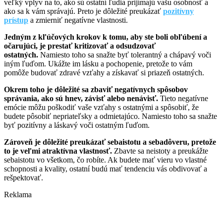
veľký vplyv na to, ako sú ostatní ľudia prijímajú vašu osobnosť a
ako sa k vám správajú. Preto je dôležité preukázať
pozitívny
prístup
a zmierniť negatívne vlastnosti.
Jedným z kľúčových krokov k tomu, aby ste boli obľúbení a
očarujúci, je prestať kritizovať a odsudzovať
ostatných.
Namiesto toho sa snažte byť tolerantný a chápavý voči
iným ľuďom. Ukážte im lásku a pochopenie, pretože to vám
pomôže budovať zdravé vzťahy a získavať si priazeň ostatných.
Okrem toho je dôležité sa zbaviť negatívnych spôsobov
správania, ako sú hnev, závisť alebo nenávisť.
Tieto negatívne
emócie môžu poškodiť vaše vzťahy s ostatnými a spôsobiť, že
budete pôsobiť nepriateľsky a odmietajúco. Namiesto toho sa snažte
byť pozitívny a láskavý voči ostatným ľuďom.
Zároveň je dôležité preukázať sebaistotu a sebadôveru, pretože
to je veľmi atraktívna vlastnosť.
Zbavte sa neistoty a preukážte
sebaistotu vo všetkom, čo robíte. Ak budete mať vieru vo vlastné
schopnosti a kvality, ostatní budú mať tendenciu vás obdivovať a
rešpektovať.
Reklama