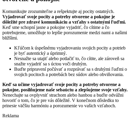
Komunikujte zrozumiteľne a rešpektujte aj pocity ostatných.
Vyjadrovať svoje pocity a potreby otvorene a pokojne je
dôležité pre zdravé komunikáciu a vzťahy s ostatnými ľuďmi.
Keď sme schopní jasne a pokojne vyjadriť, čo cítime a čo
potrebujeme, umožňuje to lepšie porozumenie medzi nami a našimi
bližšími.
Kľúčom k úspešnému vyjadrovaniu svojich pocity a potrieb
je byť autentický a úprimný.
Nesnažte sa utajiť alebo potlačiť to, čo cítite, ale zároveň sa
snažte vyjadriť sa s úctou voči druhým.
Buďte pripravení počúvať a rozprávať sa s druhými ľuďmi o
svojich pocitoch a potrebách bez súdov alebo obviňovania.
Keď sa učíme vyjadrovať svoje pocity a potreby otvorene a
pokojne, posilňujeme naše sebaúctu a zlepšujeme svoje vzťahy.
Nenechajte sa ovplyvniť strachom alebo hanbou a buďte odvážni
hovoriť o tom, čo je pre vás dôležité. V konečnom dôsledku to
prinesie väčšiu harmóniu a porozumenie vo vašich vzťahoch.
Reklama