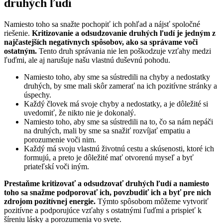
druhých ľudí
Namiesto toho sa snažte pochopiť ich pohľad a nájsť spoločné
riešenie.
Kritizovanie a odsudzovanie druhých ľudí je jedným z
najčastejších negatívnych spôsobov, ako sa správame voči
ostatným.
Tento druh správania nie len poškodzuje vzťahy medzi
ľuďmi, ale aj narušuje našu vlastnú duševnú pohodu.
Namiesto toho, aby sme sa sústredili na chyby a nedostatky
druhých, by sme mali skôr zamerať na ich pozitívne stránky a
úspechy.
Každý človek má svoje chyby a nedostatky, a je dôležité si
uvedomiť, že nikto nie je dokonalý.
Namiesto toho, aby sme sa sústredili na to, čo sa nám nepáči
na druhých, mali by sme sa snažiť rozvíjať empatiu a
porozumenie voči nim.
Každý má svoju vlastnú životnú cestu a skúsenosti, ktoré ich
formujú, a preto je dôležité mať otvorenú myseľ a byť
priateľskí voči iným.
Prestaňme kritizovať a odsudzovať druhých ľudí a namiesto
toho sa snažme podporovať ich, povzbudiť ich a byť pre nich
zdrojom pozitívnej energie.
Týmto spôsobom môžeme vytvoriť
pozitívne a podporujúce vzťahy s ostatnými ľuďmi a prispieť k
šíreniu lásky a porozumenia vo svete.