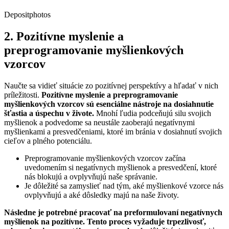
Depositphotos
2. Pozitívne myslenie a
preprogramovanie myšlienkových
vzorcov
Naučte sa vidieť situácie zo pozitívnej perspektívy a hľadať v nich
príležitosti.
Pozitívne myslenie a preprogramovanie
myšlienkových vzorcov sú esenciálne nástroje na dosiahnutie
šťastia a úspechu v živote.
Mnohí ľudia podceňujú silu svojich
myšlienok a podvedome sa neustále zaoberajú negatívnymi
myšlienkami a presvedčeniami, ktoré im bránia v dosiahnutí svojich
cieľov a plného potenciálu.
Preprogramovanie myšlienkových vzorcov začína
uvedomením si negatívnych myšlienok a presvedčení, ktoré
nás blokujú a ovplyvňujú naše správanie.
Je dôležité sa zamyslieť nad tým, aké myšlienkové vzorce nás
ovplyvňujú a aké dôsledky majú na naše životy.
Následne je potrebné pracovať na preformulovaní negatívnych
myšlienok na pozitívne. Tento proces vyžaduje trpezlivosť,