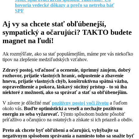
hovoria vedecké dôkazy a prečo sa netreba báť
SPF
Aj vy sa chcete stať obľúbenejší,
sympatický a očarujúci? TAKTO budete
magnet na ľudí!
Ak rozmýšľate, ako sa stať populárnejším, máme pre vás niekoľko
tipov na zlepšenie medziľudských vzťahov.
Zdravý postoj, vďačnosť a ocenenie, úprimný záujem, dobrý
rozhovor, prijatie vlastných hraníc, odpustenie a zbavenie
hnevu, prijatie vlastných chýb, konštruktívna spätná väzba,
ospravedlnenie a pokora, láskavý súcitný prístup - to sú iba
niektoré z možností, ako sa správať a stať sa obľúbenejším.
V závere je dôležité mať
pozitívny postoj voči životu
a ľuďom
okolo vás.
Buďte optimistickí a veselí a nechajte pozitívnu
energiu zo seba vyžarovať.
Týmto spôsobom budete pôsobiť
príťažlivo a očarujúco na ostatných a získate si ich priazeň a obdiv.
Preto ak chcete byť obľúbení a očarujúci, vyhýbajte sa
negatívnym spôsobom správania a namiesto toho sa snažte byť