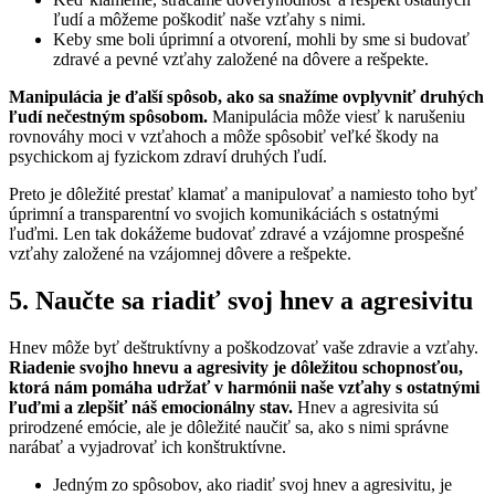
ľudí a môžeme poškodiť naše vzťahy s nimi.
Keby sme boli úprimní a otvorení, mohli by sme si budovať
zdravé a pevné vzťahy založené na dôvere a rešpekte.
Manipulácia je ďalší spôsob, ako sa snažíme ovplyvniť druhých
ľudí nečestným spôsobom.
Manipulácia môže viesť k narušeniu
rovnováhy moci v vzťahoch a môže spôsobiť veľké škody na
psychickom aj fyzickom zdraví druhých ľudí.
Preto je dôležité prestať klamať a manipulovať a namiesto toho byť
úprimní a transparentní vo svojich komunikáciách s ostatnými
ľuďmi. Len tak dokážeme budovať zdravé a vzájomne prospešné
vzťahy založené na vzájomnej dôvere a rešpekte.
5. Naučte sa riadiť svoj hnev a agresivitu
Hnev môže byť deštruktívny a poškodzovať vaše zdravie a vzťahy.
Riadenie svojho hnevu a agresivity je dôležitou schopnosťou,
ktorá nám pomáha udržať v harmónii naše vzťahy s ostatnými
ľuďmi a zlepšiť náš emocionálny stav.
Hnev a agresivita sú
prirodzené emócie, ale je dôležité naučiť sa, ako s nimi správne
narábať a vyjadrovať ich konštruktívne.
Jedným zo spôsobov, ako riadiť svoj hnev a agresivitu, je