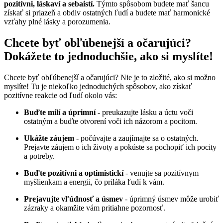
pozitívni, láskaví a sebaistí.
Týmto spôsobom budete mať šancu
získať si priazeň a obdiv ostatných ľudí a budete mať harmonické
vzťahy plné lásky a porozumenia.
Chcete byť obľúbenejší a očarujúci?
Dokážete to jednoduchšie, ako si myslíte!
Chcete byť obľúbenejší a očarujúci? Nie je to zložité, ako si možno
myslíte! Tu je niekoľko jednoduchých spôsobov, ako získať
pozitívne reakcie od ľudí okolo vás:
Buďte milí a úprimní
- preukazujte lásku a úctu voči
ostatným a buďte otvorení voči ich názorom a pocitom.
Ukážte záujem
- počúvajte a zaujímajte sa o ostatných.
Prejavte záujem o ich životy a pokúste sa pochopiť ich pocity
a potreby.
Buďte pozitívni a optimistickí
- venujte sa pozitívnym
myšlienkam a energii, čo priláka ľudí k vám.
Prejavujte vľúdnosť a úsmev
- úprimný úsmev môže urobiť
zázraky a okamžite vám pritiahne pozornosť.