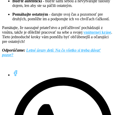
Buďte autentickí
- buďte sami sebou a nevytvárajte falošný
dojem, len aby ste sa páčili ostatným.
Pomáhajte ostatným
- darujte svoj čas a pozornosť pre
druhých, pomôžte im a podporujte ich vo chvíľach ťažkostí.
Pamätajte, že naozajné priateľstvo a príťažlivosť pochádzajú z
vnútra, takže je dôležité pracovať na sebe a svojej
vnútornej kráse
.
Tieto jednoduché kroky vám pomôžu byť obľúbenejší a očarujúci
pre ostatných!
Odporúčame:
Letné úrazy detí: Na čo všetko si treba dávať
pozor?