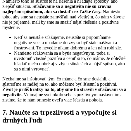
Namiesto toho sa sústreďte na riešenia a hľadajte spôsoby, ako
zlepšiť situáciu.
Sťažovanie sa a negativita nie sú zrovna
najlepším spôsobom, ako sa dostať cez ťažké časy.
Namiesto
toho, aby sme sa neustále zamýšľali nad všetkým, čo nám v živote
nie je príjemné, mali by sme sa snažiť nájsť riešenia a pozitívne
myslenie.
Keď sa neustále sťažujeme, neustále si pripomíname
negatívne veci a upadáme do zvyku byť stále naštvaní a
frustrovaní. To nevedie nikam dobrému a len nám robí zle.
Namiesto sťažovania sa a bytia negatívnym, treba si
uvedomiť vlastné pozitíva a ceniť si to, čo máme. Je dôležité
hľadať niečo dobré aj v zlých situáciách a nájsť spôsob, ako
sa s nimi vyrovnať.
Nechajme sa inšpirovať tým, čo máme a čo sme dosiahli, a
sústreďme sa radšej na to, ako môžeme byť šťastní a pozitívni.
Život je príliš krátky na to, aby sme ho strávili v sťažovaní sa a
negativite.
Vnímajme svet okolo seba s pozitívnym nastavením a
zistíme, že to nám prinesie oveľa viac šťastia a pokoja.
7. Naučte sa trpezlivosti a vypočujte si
druhých ľudí